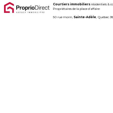
Courtiers immobiliers
résidentiels & 
Blogue
Propriétaires de la place d’affaire
Contact
50 rue morin,
Sainte-Adèle
, Québec J
450.229.2992
NOS
PROPRIÉTÉS
VOS
COURTIERS
Notre
Équipe