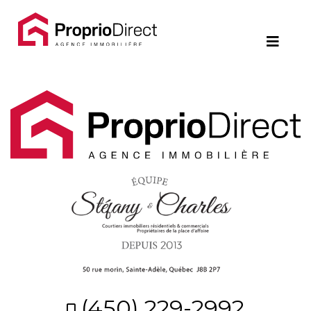
Contact
450.229.2992
NOS
PROPRIÉTÉS
VOS
COURTIERS
Notre
Équipe
Partenaires
(450) 229-2992