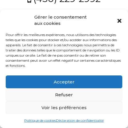
Témoignages
Blogue
Gérer le consentement
Politique
© 2021 tous droits réservés - Équipe Stéfany & Charles -
aux cookies
Conception
Viweb
Pour offrir les meilleures expériences, nous utilisons des technologies
ACHAT
telles que les cookies pour stocker et/ou accéder aux informations des
appareils. Le fait de consentir à ces technologies nous permettra de
traiter des données telles que le comportement de navigation ou les ID
uniques sur ce site. Le fait de ne pas consentir ou de retirer son
consentement peut avoir un effet négatif sur certaines caractéristiques
Alerte
et fonctions.
immobilière
Accepter
Avec
un
Refuser
courtier
immobilier,
Voir les préférences
vous
êtes
Politique de cookies
Déclaration de confidentialité
bien