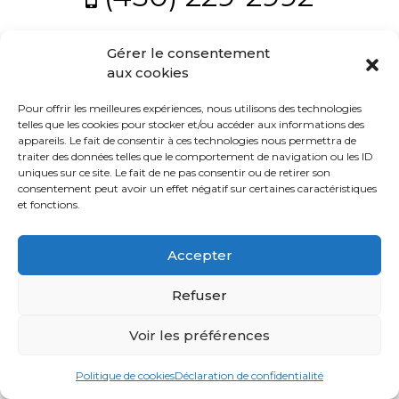
Témoignages
Blogue
Gérer le consentement
Politique
© 2021 tous droits réservés - Équipe Stéfany & Charles -
aux cookies
Conception
Viweb
Pour offrir les meilleures expériences, nous utilisons des technologies
ACHAT
telles que les cookies pour stocker et/ou accéder aux informations des
appareils. Le fait de consentir à ces technologies nous permettra de
traiter des données telles que le comportement de navigation ou les ID
uniques sur ce site. Le fait de ne pas consentir ou de retirer son
consentement peut avoir un effet négatif sur certaines caractéristiques
Alerte
et fonctions.
immobilière
Accepter
Avec
un
Refuser
courtier
immobilier,
Voir les préférences
vous
êtes
Politique de cookies
Déclaration de confidentialité
bien