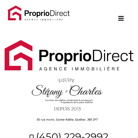
Contact
450.229.2992
NOS
PROPRIÉTÉS
VOS
COURTIERS
Notre
Équipe
Partenaires
(450) 229-2992