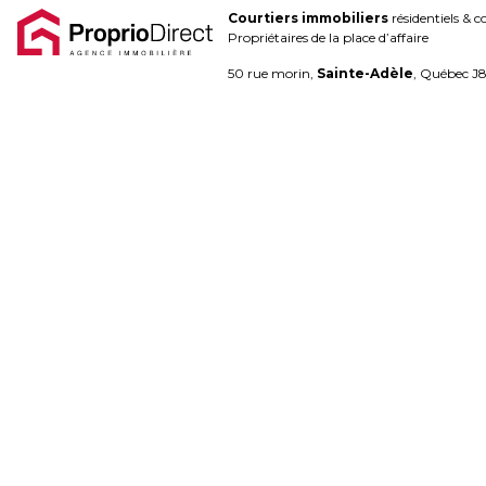
Courtiers immobiliers
résidentiels & 
Blogue
Propriétaires de la place d’affaire
Contact
50 rue morin,
Sainte-Adèle
, Québec J
450.229.2992
NOS
PROPRIÉTÉS
VOS
COURTIERS
Notre
Équipe