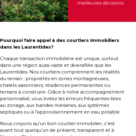
meilleures décisions.
besoins
VENDRE
Pourquoi faire appel à des courtiers immobiliers
dans les Laurentides?
Chaque transaction immobilière est unique, surtout
Évaluation
dans une région aussi vaste et diversifiée que les
en
Laurentides. Nos courtiers comprennent les réalités
ligne
du terrain : propriétés en zones montagneuses,
chalets saisonniers, résidences permanentes ou
Avec
terrains à construire. Grâce à notre accompagnement
un
personnalisé, vous évitez les erreurs fréquentes liées
courtier
au zonage, aux bandes riveraines, aux systèmes
immobilier,
septiques ou à l’approvisionnement en eau potable.
vous
Nous croyons qu’un bon courtier immobilier, c’est
êtes
avant tout quelqu’un de présent, transparent et à
bien