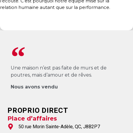
l’écoute. C’est pourquoi notre équipe mise sur la
protégé!
relation humaine autant que sur la performance.
Le
courtier
immobilier
:
votre
chemin
vers
la
Une maison n’est pas faite de murs et de
tranquillité
poutres, mais d’amour et de rêves.
d’esprit
Nous avons vendu
Le
défi
de
PROPRIO DIRECT
vendre
Place d’affaires
à
juste
50 rue Morin Sainte-Adèle, QC, J8B2P7
prix