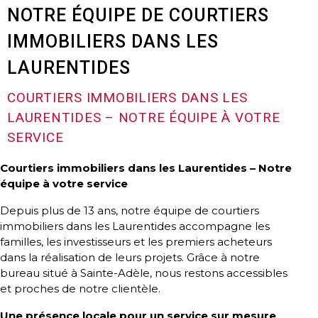
Témoignages
NOTRE ÉQUIPE DE COURTIERS
Blogue
IMMOBILIERS DANS LES
LAURENTIDES
ACHAT
COURTIERS IMMOBILIERS DANS LES
LAURENTIDES – NOTRE ÉQUIPE À VOTRE
SERVICE
Alerte
Courtiers immobiliers dans les Laurentides – Notre
immobilière
équipe à votre service
Avec
Depuis plus de 13 ans, notre équipe de courtiers
un
immobiliers dans les Laurentides accompagne les
familles, les investisseurs et les premiers acheteurs
courtier
dans la réalisation de leurs projets. Grâce à notre
immobilier,
bureau situé à Sainte-Adèle, nous restons accessibles
vous
et proches de notre clientèle.
êtes
bien
Une présence locale pour un service sur mesure