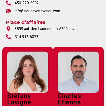
450-229-2992
Les
info@nousavonsvendu.com
documents
à
Place d’affaires
avoir
3899 aut. des Laurentides #200 Laval
en
514 912-6072
main
Pour
vendre
rapidement,
faites
bonne
impression!
Activi-
T
Stéfany
Charles-
Programme
Lavigne
Etienne
Visibili-