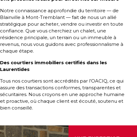
protégé!
Notre connaissance approfondie du territoire — de
Des
Blainville à Mont-Tremblant — fait de nous un allié
outils
stratégique pour acheter, vendre ou investir en toute
pour
confiance. Que vous cherchiez un chalet, une
résidence principale, un terrain ou un immeuble à
le
revenus, nous vous guidons avec professionnalisme à
financement
chaque étape.
Devenir
Des courtiers immobiliers certifiés dans les
propriétaire
Laurentides
:
UNE
Tous nos courtiers sont accrédités par l’OACIQ, ce qui
EXCELLENTE
assure des transactions conformes, transparentes et
DÉCISION
sécuritaires. Nous croyons en une approche humaine
et proactive, où chaque client est écouté, soutenu et
!
bien conseillé.
Frais
de
démarrage
: