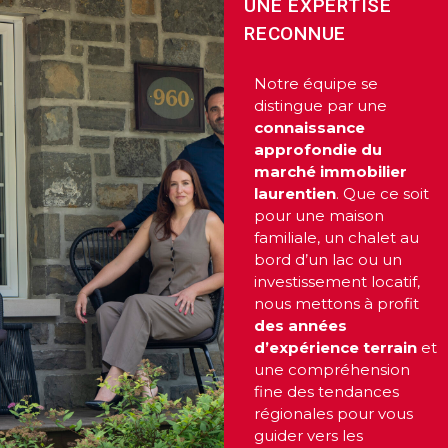
UNE EXPERTISE
y
RECONNUE
avez-
vous
Notre équipe se
pensé?
distingue par une
connaissance
Locataire
approfondie du
Pourquoi
marché immobilier
faire
laurentien
. Que ce soit
pour une maison
affaire
familiale, un chalet au
avec
bord d’un lac ou un
un
investissement locatif,
courtier
nous mettons à profit
immobilier
des années
d’expérience terrain
et
Prenez
une compréhension
le
fine des tendances
temps
régionales pour vous
d’analyser
guider vers les
vos