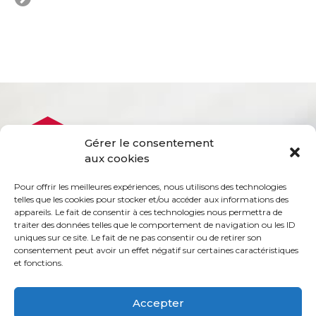
besoins
VENDRE
Évaluation
Gérer le consentement
en
aux cookies
ligne
Pour offrir les meilleures expériences, nous utilisons des technologies
telles que les cookies pour stocker et/ou accéder aux informations des
Avec
appareils. Le fait de consentir à ces technologies nous permettra de
un
traiter des données telles que le comportement de navigation ou les ID
courtier
uniques sur ce site. Le fait de ne pas consentir ou de retirer son
consentement peut avoir un effet négatif sur certaines caractéristiques
immobilier,
et fonctions.
vous
êtes
Accepter
bien