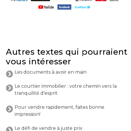
y
avez-
vous
pensé?
Locataire
Pourquoi
Autres textes qui pourraient
faire
vous intéresser
affaire
avec
Les documents à avoir en main
un
courtier
Le courtier immobilier : votre chemin vers la
immobilier
tranquilité d'esprit
Prenez
Pour vendre rapidement, faites bonne
le
impression!
temps
d’analyser
Le défi de vendre à juste prix
vos