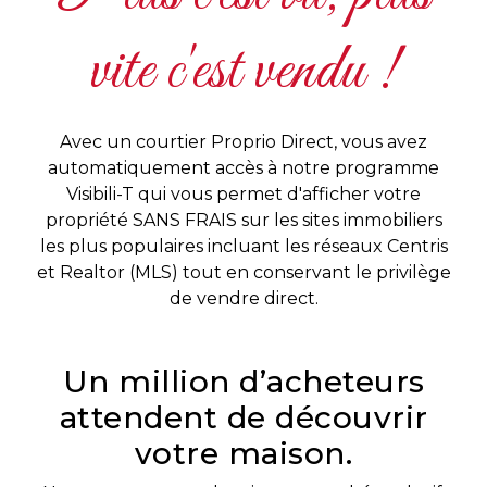
Témoignages
vite c'est vendu !
Blogue
Avec un courtier Proprio Direct, vous avez
ACHAT
automatiquement accès à notre programme
Visibili-T qui vous permet d'afficher votre
propriété SANS FRAIS sur les sites immobiliers
Alerte
les plus populaires incluant les réseaux Centris
immobilière
et Realtor (MLS) tout en conservant le privilège
de vendre direct.
Avec
un
courtier
Un million d’acheteurs
immobilier,
attendent de découvrir
vous
votre maison.
êtes
bien