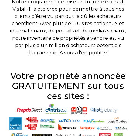
Notre programme de mise en marché exclusif,
protégé!
Visibili-T, a été créé pour permettre à tous nos
Des
clients d’être vu partout là où les acheteurs
outils
cherchent. Avec plus de 120 sites nationaux et
pour
internationaux, de portails et de médias sociaux,
le
notre inventaire de propriétés à vendre est vu
financement
par plus d'un million d'acheteurs potentiels
chaque mois. À vous d'en profiter !
Devenir
propriétaire
:
Votre propriété annoncée
UNE
GRATUITEMENT sur tous
EXCELLENTE
DÉCISION
ces sites :
!
Frais
de
démarrage
: