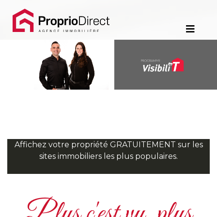
Contact
450.229.2992
NOS
PROPRIÉTÉS
VOS
COURTIERS
Affichez votre propriété GRATUITEMENT sur les
sites immobiliers les plus populaires.
Notre
Équipe
Plus c'est vu, plus
Partenaires