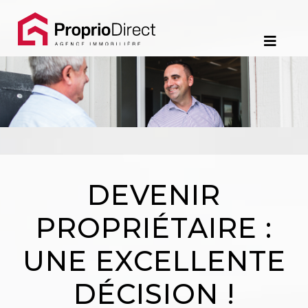
Contact
450.229.2992
NOS
PROPRIÉTÉS
VOS
DEVENIR
COURTIERS
PROPRIÉTAIRE :
Notre
UNE EXCELLENTE
Équipe
DÉCISION !
Partenaires