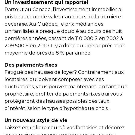
Un investissement qui rapporte!
y
Partout au Canada, l’investissement immobilier a
avez-
pris beaucoup de valeur au cours de la dernière
vous
décennie. Au Québec, le prix médian des
pensé?
unifamiliales a presque doublé au cours des huit
dernières années, passant de 110 000 $ en 2002 à
Locataire
209 500 $ en 2010. Il y a donc eu une appréciation
Pourquoi
moyenne de près de 8 % par année.
faire
affaire
Des paiements fixes
avec
Fatigué des hausses de loyer? Contrairement aux
un
locataires, qui doivent composer avec ces
courtier
fluctuations, vous pouvez maintenant, en tant que
immobilier
propriétaire, profiter de paiements fixes qui vous
protégeront des hausses possibles des taux
Prenez
d’intérêt, selon le type d’hypothèque choisi.
le
temps
Un nouveau style de vie
d’analyser
Laissez enfin libre cours à vos fantaisies et décorez
vos
votre maison sans vous soucier des restrictions