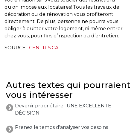
besoins
qu’on impose aux locataires! Tous les travaux de
décoration ou de rénovation vous profiteront
directement. De plus, personne ne pourra vous
obliger à quitter votre logement, ni même entrer
VENDRE
chez vous, pour fins d’inspection ou d’entretien.
SOURCE :
CENTRIS.CA
Évaluation
en
ligne
Autres textes qui pourraient
Avec
vous intéresser
un
courtier
Devenir propriétaire : UNE EXCELLENTE
immobilier,
DÉCISION
vous
êtes
Prenez le temps d'analyser vos besoins
bien