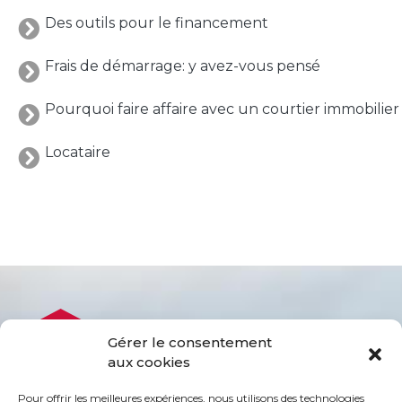
protégé!
Des outils pour le financement
Le
courtier
Frais de démarrage: y avez-vous pensé
immobilier
:
Pourquoi faire affaire avec un courtier immobilier
votre
chemin
Locataire
vers
la
tranquillité
d’esprit
Le
défi
de
vendre
Gérer le consentement
à
aux cookies
juste
Pour offrir les meilleures expériences, nous utilisons des technologies
prix