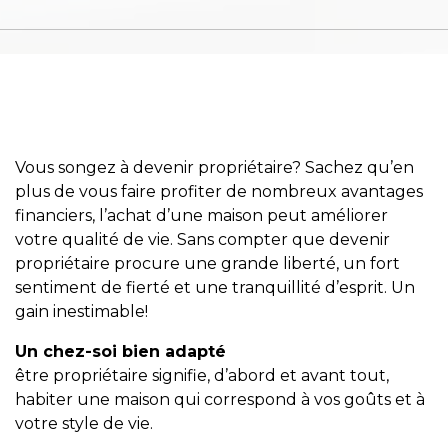
Témoignages
Blogue
ACHAT
Vous songez à devenir propriétaire? Sachez qu’en
plus de vous faire profiter de nombreux avantages
financiers, l’achat d’une maison peut améliorer
Alerte
votre qualité de vie. Sans compter que devenir
immobilière
propriétaire procure une grande liberté, un fort
sentiment de fierté et une tranquillité d’esprit. Un
Avec
gain inestimable!
un
courtier
Un chez-soi bien adapté
immobilier,
être propriétaire signifie, d’abord et avant tout,
vous
habiter une maison qui correspond à vos goûts et à
êtes
votre style de vie.
bien