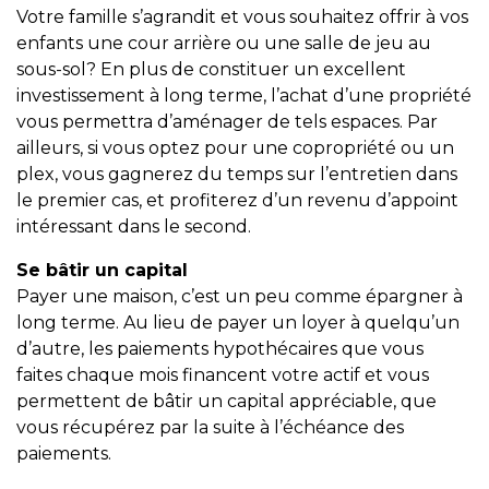
protégé!
Votre famille s’agrandit et vous souhaitez offrir à vos
enfants une cour arrière ou une salle de jeu au
Des
sous-sol? En plus de constituer un excellent
outils
investissement à long terme, l’achat d’une propriété
pour
vous permettra d’aménager de tels espaces. Par
le
ailleurs, si vous optez pour une copropriété ou un
financement
plex, vous gagnerez du temps sur l’entretien dans
le premier cas, et profiterez d’un revenu d’appoint
Devenir
intéressant dans le second.
propriétaire
:
Se bâtir un capital
UNE
Payer une maison, c’est un peu comme épargner à
EXCELLENTE
long terme. Au lieu de payer un loyer à quelqu’un
DÉCISION
d’autre, les paiements hypothécaires que vous
!
faites chaque mois financent votre actif et vous
permettent de bâtir un capital appréciable, que
Frais
vous récupérez par la suite à l’échéance des
de
paiements.
démarrage
: