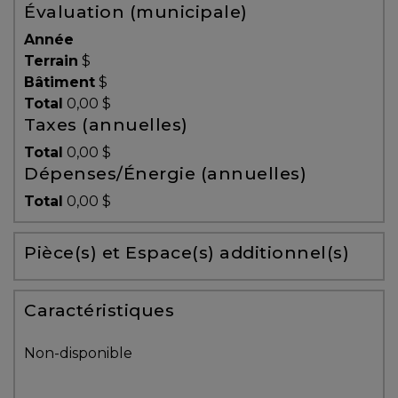
Évaluation (municipale)
Témoignages
Année
Blogue
Terrain
$
Bâtiment
$
Total
0,00 $
ACHAT
Taxes (annuelles)
Total
0,00 $
Dépenses/Énergie (annuelles)
Alerte
Total
0,00 $
immobilière
Pièce(s) et Espace(s) additionnel(s)
Avec
un
courtier
Caractéristiques
immobilier,
vous
Non-disponible
êtes
bien