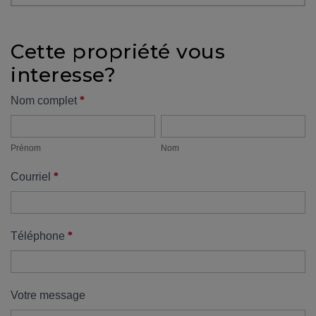
protégé!
Des
Cette propriété vous
outils
interesse?
pour
le
Formulaire
*
Nom complet
financement
Prénom
Nom
propriété
Devenir
propriétaire
Prénom
Nom
:
*
Courriel
UNE
EXCELLENTE
DÉCISION
!
*
Téléphone
Frais
de
démarrage
Votre message
: