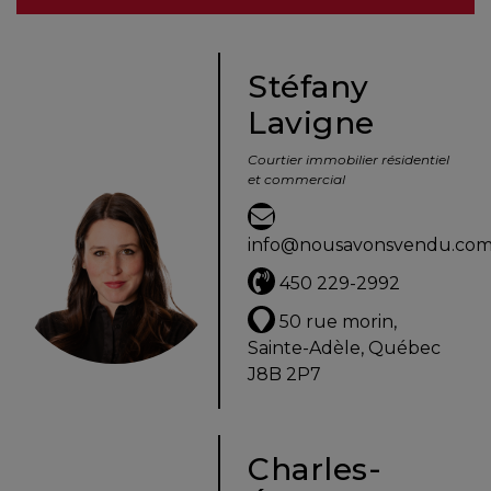
besoins
Stéfany
Lavigne
VENDRE
Courtier immobilier résidentiel
et commercial
Évaluation
en
info@nousavonsvendu.co
ligne
450 229-2992
Avec
50 rue morin,
un
Sainte-Adèle, Québec
courtier
J8B 2P7
immobilier,
vous
êtes
Charles-
bien