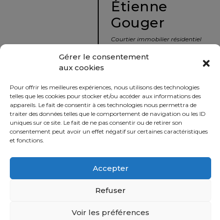
Étienne
protégé!
Gouger
Le
courtier
Courtier immobilier résidentiel
immobilier
et commercial
Gérer le consentement
:
aux cookies
votre
info@nousavonsvendu.co
chemin
Pour offrir les meilleures expériences, nous utilisons des technologies
vers
450 229-2992
telles que les cookies pour stocker et/ou accéder aux informations des
la
appareils. Le fait de consentir à ces technologies nous permettra de
50 rue morin,
traiter des données telles que le comportement de navigation ou les ID
tranquillité
uniques sur ce site. Le fait de ne pas consentir ou de retirer son
Sainte-Adèle, Québec
d’esprit
consentement peut avoir un effet négatif sur certaines caractéristiques
J8B 2P7
et fonctions.
Le
défi
Accepter
Imprimer
Partager
de
vendre
Refuser
à
juste
Voir les préférences
Politique
prix