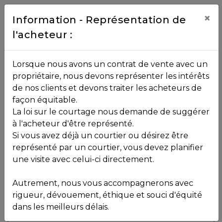
Contact
×
Information - Représentation de
l'acheteur :
450.229.2992
NOS
Lorsque nous avons un contrat de vente avec un
PROPRIÉTÉS
propriétaire, nous devons représenter les intérêts
Toutes les propriétés
de nos clients et devons traiter les acheteurs de
façon équitable.
, , ,
La loi sur le courtage nous demande de suggérer
Vendu
VOS
,
J8E 2H3
à l'acheteur d'être représenté.
COURTIERS
Si vous avez déjà un courtier ou désirez être
représenté par un courtier, vous devez planifier
Voir plus de photos
une visite avec celui-ci directement.
MLS: 13714328
Notre
Autrement, nous vous accompagnerons avec
Équipe
rigueur, dévouement, éthique et souci d'équité
dans les meilleurs délais.
Partenaires