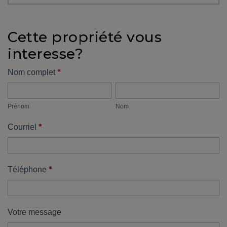
protégé!
Des
Cette propriété vous
outils
interesse?
pour
le
Formulaire
*
Nom complet
financement
Prénom
Nom
propriété
Devenir
propriétaire
Prénom
Nom
:
*
Courriel
UNE
EXCELLENTE
DÉCISION
!
*
Téléphone
Frais
de
démarrage
Votre message
: