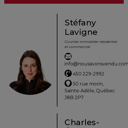
besoins
Stéfany
Lavigne
VENDRE
Courtier immobilier résidentiel
et commercial
Évaluation
en
info@nousavonsvendu.co
ligne
450 229-2992
Avec
50 rue morin,
un
Sainte-Adèle, Québec
courtier
J8B 2P7
immobilier,
vous
êtes
Charles-
bien