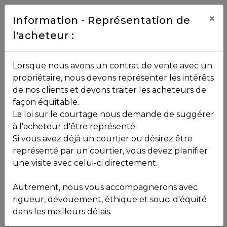
Contact
×
Information - Représentation de
l'acheteur :
450.229.2992
NOS
Lorsque nous avons un contrat de vente avec un
PROPRIÉTÉS
propriétaire, nous devons représenter les intérêts
Toutes les propriétés
de nos clients et devons traiter les acheteurs de
façon équitable.
, , ,
La loi sur le courtage nous demande de suggérer
Vendu
VOS
,
J8E 1X6
à l'acheteur d'être représenté.
COURTIERS
Si vous avez déjà un courtier ou désirez être
représenté par un courtier, vous devez planifier
Voir plus de photos
une visite avec celui-ci directement.
MLS: 24661850
Notre
Autrement, nous vous accompagnerons avec
Équipe
rigueur, dévouement, éthique et souci d'équité
dans les meilleurs délais.
Partenaires