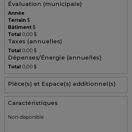
Évaluation (municipale)
Témoignages
Année
Blogue
Terrain
$
Bâtiment
$
Total
0,00 $
ACHAT
Taxes (annuelles)
Total
0,00 $
Dépenses/Énergie (annuelles)
Alerte
Total
0,00 $
immobilière
Pièce(s) et Espace(s) additionnel(s)
Avec
un
courtier
Caractéristiques
immobilier,
vous
Non-disponible
êtes
bien