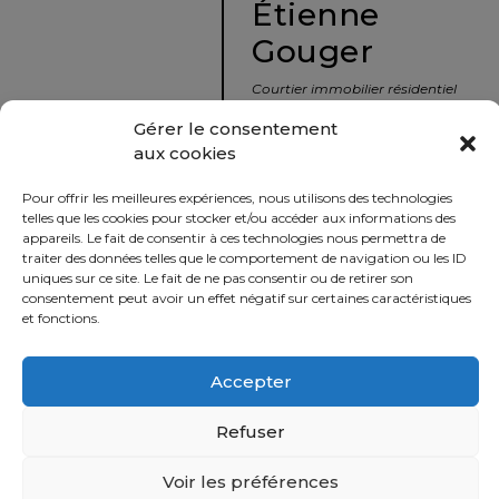
Étienne
protégé!
Gouger
Le
courtier
Courtier immobilier résidentiel
immobilier
et commercial
Gérer le consentement
:
aux cookies
votre
info@nousavonsvendu.co
chemin
Pour offrir les meilleures expériences, nous utilisons des technologies
vers
450 229-2992
telles que les cookies pour stocker et/ou accéder aux informations des
la
appareils. Le fait de consentir à ces technologies nous permettra de
50 rue morin,
traiter des données telles que le comportement de navigation ou les ID
tranquillité
uniques sur ce site. Le fait de ne pas consentir ou de retirer son
Sainte-Adèle, Québec
d’esprit
consentement peut avoir un effet négatif sur certaines caractéristiques
J8B 2P7
et fonctions.
Le
défi
Accepter
Imprimer
Partager
de
vendre
Refuser
à
juste
Voir les préférences
Politique
prix