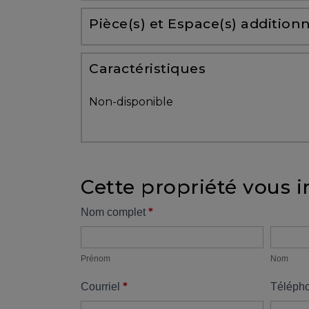
Partenaires
Pièce(s) et Espace(s) additionn
Témoignages
Caractéristiques
ACHAT
Non-disponible
Cette propriété vous i
VENDRE
Formulaire
*
Nom complet
Prénom
Nom
propriété
Alerte
immobilière
Prénom
Nom
*
Courriel
Téléph
Avec
un