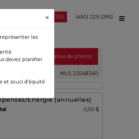
×
NOS PROPRIÉTÉS
(450) 229-2992
représenter les
enté.
Voir plus de photos
us devez planifier
MLS: 22548340
et souci d'équité
penses/Énergie (annuelles)
tal
0,00 $