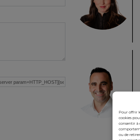
Pour offrir 
cookies pour
consentir à 
comportement
ou de retire