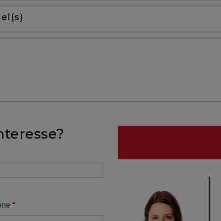
el(s)
nteresse?
*
one