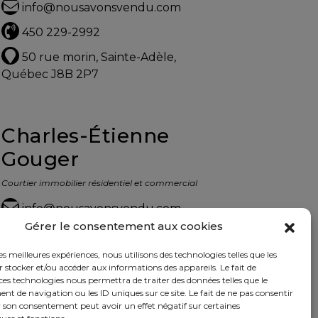
info@nousavonsvendu.com
450 229-2992
50 rue morin, Sainte-Adèle,
Québec J8B 2P7
Charles-Étienne
Gouger
Courtier immobilier résidentiel et commercial
info@nousavonsvendu.com
Gérer le consentement aux cookies
450 229-2992
les meilleures expériences, nous utilisons des technologies telles que les
50 rue morin, Sainte-Adèle,
 stocker et/ou accéder aux informations des appareils. Le fait de
Québec J8B 2P7
ces technologies nous permettra de traiter des données telles que le
 de navigation ou les ID uniques sur ce site. Le fait de ne pas consentir
r son consentement peut avoir un effet négatif sur certaines