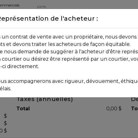
commercials
Représentation de l'acheteur :
DEPUIS 2013
8B 2P7
un contrat de vente avec un propriétaire, nous devons 
nts et devons traiter les acheteurs de façon équitable.
age nous demande de suggérer à l'acheteur d'être représ
 courtier ou désirez être représenté par un courtier, vo
i-ci directement.
us accompagnerons avec rigueur, dévouement, éthique 
lais.
Taxes (annuelles)
Dé
Total
0,00 $
To
$
$
0 $