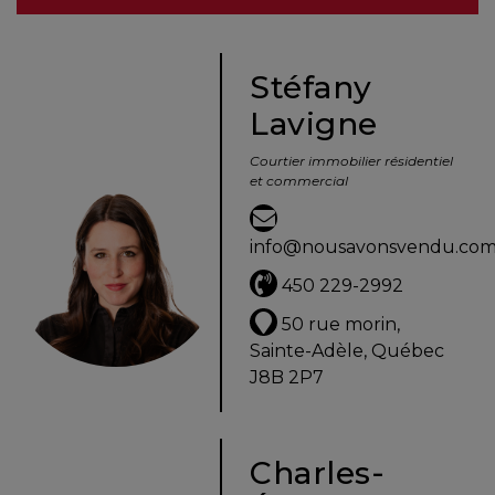
besoins
Stéfany
Lavigne
VENDRE
Courtier immobilier résidentiel
et commercial
Évaluation
en
info@nousavonsvendu.co
ligne
450 229-2992
Avec
50 rue morin,
un
Sainte-Adèle, Québec
courtier
J8B 2P7
immobilier,
vous
êtes
Charles-
bien