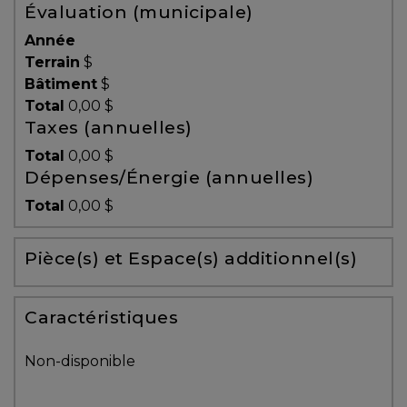
Évaluation (municipale)
Témoignages
Année
Blogue
Terrain
$
Bâtiment
$
Total
0,00 $
ACHAT
Taxes (annuelles)
Total
0,00 $
Dépenses/Énergie (annuelles)
Alerte
Total
0,00 $
immobilière
Pièce(s) et Espace(s) additionnel(s)
Avec
un
courtier
Caractéristiques
immobilier,
vous
Non-disponible
êtes
bien