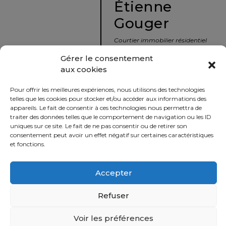
Étienne
protégé!
Gouger
Le
courtier
Courtier immobilier résidentiel
immobilier
et commercial
Gérer le consentement
:
aux cookies
votre
info@nousavonsvendu.co
chemin
Pour offrir les meilleures expériences, nous utilisons des technologies
vers
450 229-2992
telles que les cookies pour stocker et/ou accéder aux informations des
la
appareils. Le fait de consentir à ces technologies nous permettra de
50 rue morin,
traiter des données telles que le comportement de navigation ou les ID
tranquillité
uniques sur ce site. Le fait de ne pas consentir ou de retirer son
Sainte-Adèle, Québec
d’esprit
consentement peut avoir un effet négatif sur certaines caractéristiques
J8B 2P7
et fonctions.
Le
défi
Accepter
Imprimer
Partager
de
vendre
Refuser
à
juste
Voir les préférences
Politique
prix