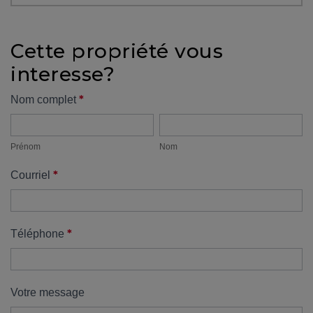
protégé!
Des
Cette propriété vous
outils
interesse?
pour
le
Formulaire
*
Nom complet
financement
Prénom
Nom
propriété
Devenir
propriétaire
Prénom
Nom
:
*
Courriel
UNE
EXCELLENTE
DÉCISION
!
*
Téléphone
Frais
de
démarrage
Votre message
: