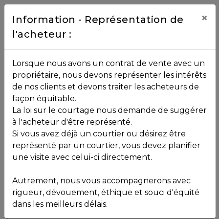
Contact
×
Information - Représentation de
l'acheteur :
450.229.2992
NOS
Lorsque nous avons un contrat de vente avec un
PROPRIÉTÉS
propriétaire, nous devons représenter les intérêts
Toutes les propriétés
de nos clients et devons traiter les acheteurs de
façon équitable.
, , ,
La loi sur le courtage nous demande de suggérer
Vendu
VOS
,
J0T 1R0
à l'acheteur d'être représenté.
COURTIERS
Si vous avez déjà un courtier ou désirez être
représenté par un courtier, vous devez planifier
Voir plus de photos
une visite avec celui-ci directement.
MLS: 24868460
Notre
Autrement, nous vous accompagnerons avec
Équipe
rigueur, dévouement, éthique et souci d'équité
dans les meilleurs délais.
Partenaires