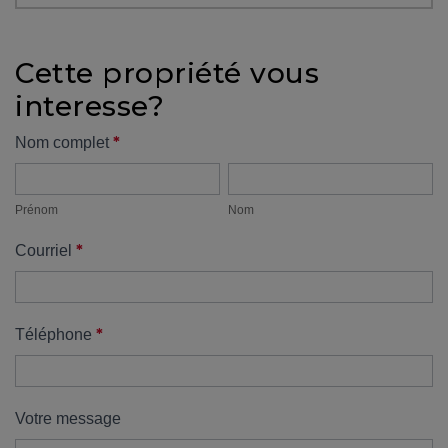
protégé!
Des
Cette propriété vous
outils
interesse?
pour
le
Formulaire
*
Nom complet
financement
Prénom
Nom
propriété
Devenir
propriétaire
Prénom
Nom
:
*
Courriel
UNE
EXCELLENTE
DÉCISION
!
*
Téléphone
Frais
de
démarrage
Votre message
: