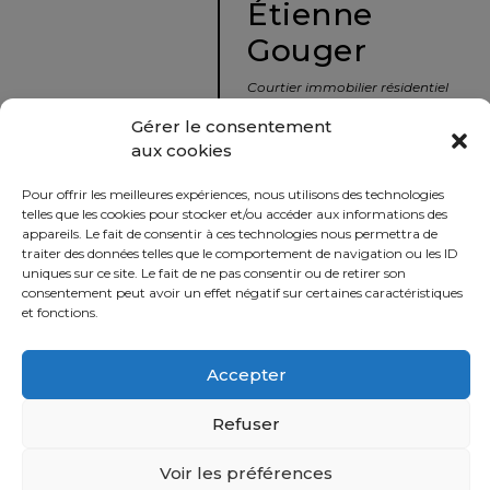
Étienne
protégé!
Gouger
Le
courtier
Courtier immobilier résidentiel
immobilier
et commercial
Gérer le consentement
:
aux cookies
votre
info@nousavonsvendu.co
chemin
Pour offrir les meilleures expériences, nous utilisons des technologies
vers
450 229-2992
telles que les cookies pour stocker et/ou accéder aux informations des
la
appareils. Le fait de consentir à ces technologies nous permettra de
50 rue morin,
traiter des données telles que le comportement de navigation ou les ID
tranquillité
uniques sur ce site. Le fait de ne pas consentir ou de retirer son
Sainte-Adèle, Québec
d’esprit
consentement peut avoir un effet négatif sur certaines caractéristiques
J8B 2P7
et fonctions.
Le
défi
Accepter
Imprimer
Partager
de
vendre
Refuser
à
juste
Voir les préférences
Politique
prix