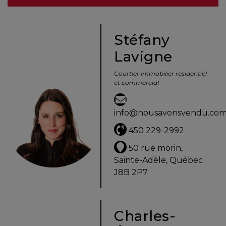
besoins
Stéfany
Lavigne
VENDRE
Courtier immobilier résidentiel
et commercial
Évaluation
en
info@nousavonsvendu.co
ligne
450 229-2992
Avec
50 rue morin,
un
Sainte-Adèle, Québec
courtier
J8B 2P7
immobilier,
vous
êtes
Charles-
bien