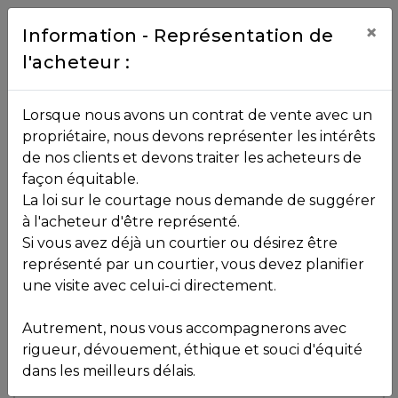
Contact
×
Information - Représentation de
l'acheteur :
450.229.2992
NOS
Lorsque nous avons un contrat de vente avec un
PROPRIÉTÉS
propriétaire, nous devons représenter les intérêts
Toutes les propriétés
de nos clients et devons traiter les acheteurs de
façon équitable.
, , ,
La loi sur le courtage nous demande de suggérer
Vendu
VOS
,
J0T 1R0
à l'acheteur d'être représenté.
COURTIERS
Si vous avez déjà un courtier ou désirez être
représenté par un courtier, vous devez planifier
Voir plus de photos
une visite avec celui-ci directement.
MLS: 24868460
Notre
Autrement, nous vous accompagnerons avec
Équipe
rigueur, dévouement, éthique et souci d'équité
dans les meilleurs délais.
Partenaires