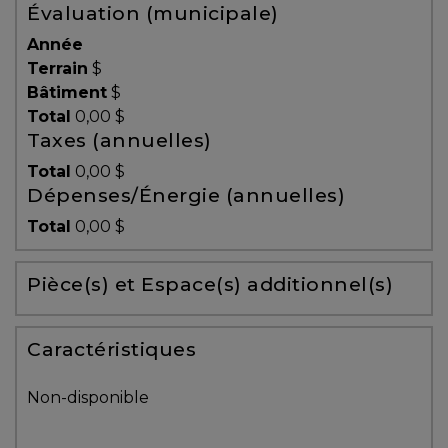
Évaluation (municipale)
Témoignages
Année
Blogue
Terrain
$
Bâtiment
$
Total
0,00 $
ACHAT
Taxes (annuelles)
Total
0,00 $
Dépenses/Énergie (annuelles)
Alerte
Total
0,00 $
immobilière
Pièce(s) et Espace(s) additionnel(s)
Avec
un
courtier
Caractéristiques
immobilier,
vous
Non-disponible
êtes
bien