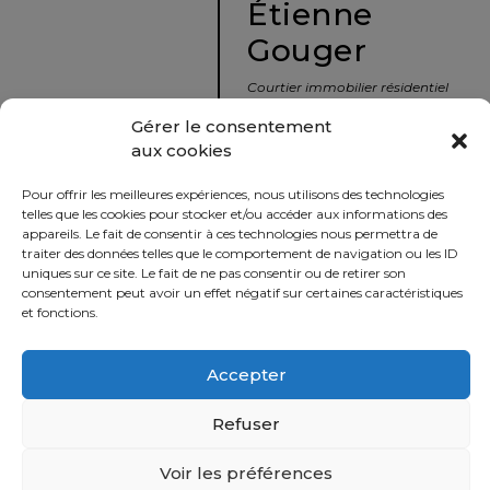
Étienne
protégé!
Gouger
Le
courtier
Courtier immobilier résidentiel
immobilier
et commercial
Gérer le consentement
:
aux cookies
votre
info@nousavonsvendu.co
chemin
Pour offrir les meilleures expériences, nous utilisons des technologies
vers
450 229-2992
telles que les cookies pour stocker et/ou accéder aux informations des
la
appareils. Le fait de consentir à ces technologies nous permettra de
50 rue morin,
traiter des données telles que le comportement de navigation ou les ID
tranquillité
uniques sur ce site. Le fait de ne pas consentir ou de retirer son
Sainte-Adèle, Québec
d’esprit
consentement peut avoir un effet négatif sur certaines caractéristiques
J8B 2P7
et fonctions.
Le
défi
Accepter
Imprimer
Partager
de
vendre
Refuser
à
juste
Voir les préférences
Politique
prix