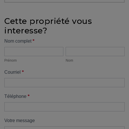
protégé!
Des
Cette propriété vous
outils
interesse?
pour
le
Formulaire
*
Nom complet
financement
Prénom
Nom
propriété
Devenir
propriétaire
Prénom
Nom
:
*
Courriel
UNE
EXCELLENTE
DÉCISION
!
*
Téléphone
Frais
de
démarrage
Votre message
: