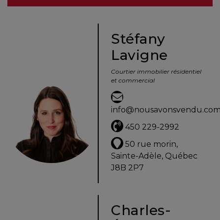
besoins
Stéfany
Lavigne
VENDRE
Courtier immobilier résidentiel
et commercial
Évaluation
en
info@nousavonsvendu.co
ligne
450 229-2992
Avec
50 rue morin,
un
Sainte-Adèle, Québec
courtier
J8B 2P7
immobilier,
vous
êtes
Charles-
bien