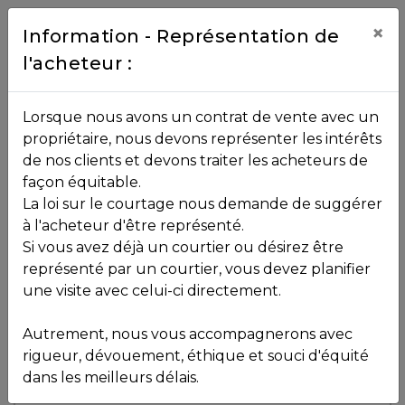
Contact
×
Information - Représentation de
l'acheteur :
450.229.2992
NOS
Lorsque nous avons un contrat de vente avec un
PROPRIÉTÉS
propriétaire, nous devons représenter les intérêts
Toutes les propriétés
de nos clients et devons traiter les acheteurs de
façon équitable.
, , ,
La loi sur le courtage nous demande de suggérer
Vendu
VOS
,
J0T 2N0
à l'acheteur d'être représenté.
COURTIERS
Si vous avez déjà un courtier ou désirez être
représenté par un courtier, vous devez planifier
Voir plus de photos
une visite avec celui-ci directement.
MLS: 17608436
Notre
Autrement, nous vous accompagnerons avec
Équipe
rigueur, dévouement, éthique et souci d'équité
dans les meilleurs délais.
Partenaires