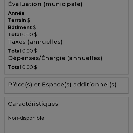
Évaluation (municipale)
Témoignages
Année
Blogue
Terrain
$
Bâtiment
$
Total
0,00 $
ACHAT
Taxes (annuelles)
Total
0,00 $
Dépenses/Énergie (annuelles)
Alerte
Total
0,00 $
immobilière
Pièce(s) et Espace(s) additionnel(s)
Avec
un
courtier
Caractéristiques
immobilier,
vous
Non-disponible
êtes
bien