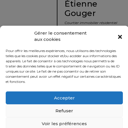
Étienne
protégé!
Gouger
Le
courtier
Courtier immobilier résidentiel
immobilier
et commercial
Gérer le consentement
:
aux cookies
votre
info@nousavonsvendu.co
chemin
Pour offrir les meilleures expériences, nous utilisons des technologies
vers
450 229-2992
telles que les cookies pour stocker et/ou accéder aux informations des
la
appareils. Le fait de consentir à ces technologies nous permettra de
50 rue morin,
traiter des données telles que le comportement de navigation ou les ID
tranquillité
uniques sur ce site. Le fait de ne pas consentir ou de retirer son
Sainte-Adèle, Québec
d’esprit
consentement peut avoir un effet négatif sur certaines caractéristiques
J8B 2P7
et fonctions.
Le
défi
Accepter
Imprimer
Partager
de
vendre
Refuser
à
juste
Voir les préférences
Politique
prix