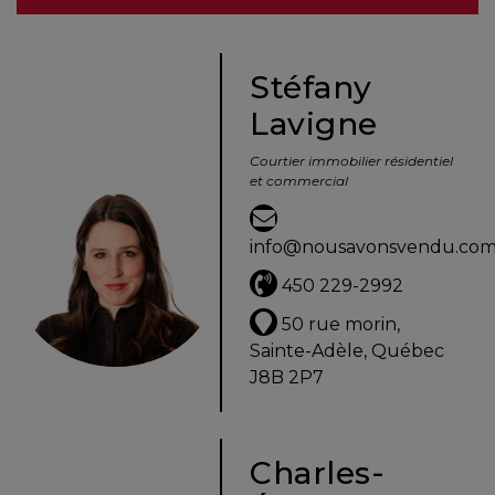
besoins
Stéfany
Lavigne
VENDRE
Courtier immobilier résidentiel
et commercial
Évaluation
en
info@nousavonsvendu.co
ligne
450 229-2992
Avec
50 rue morin,
un
Sainte-Adèle, Québec
courtier
J8B 2P7
immobilier,
vous
êtes
Charles-
bien