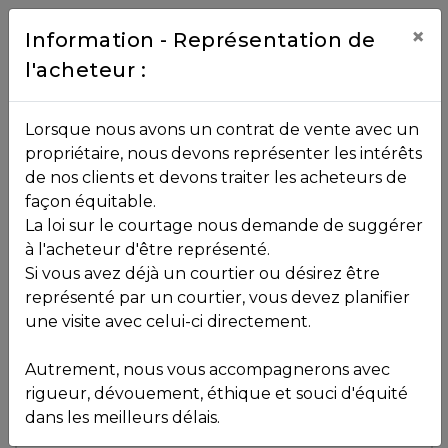
Contact
×
Information - Représentation de
l'acheteur :
450.229.2992
NOS
Lorsque nous avons un contrat de vente avec un
PROPRIÉTÉS
propriétaire, nous devons représenter les intérêts
Toutes les propriétés
de nos clients et devons traiter les acheteurs de
façon équitable.
, , ,
La loi sur le courtage nous demande de suggérer
Vendu
VOS
,
J7Z 6Z7
à l'acheteur d'être représenté.
COURTIERS
Si vous avez déjà un courtier ou désirez être
représenté par un courtier, vous devez planifier
Voir plus de photos
une visite avec celui-ci directement.
MLS: 12559361
Notre
Autrement, nous vous accompagnerons avec
Équipe
rigueur, dévouement, éthique et souci d'équité
dans les meilleurs délais.
Partenaires