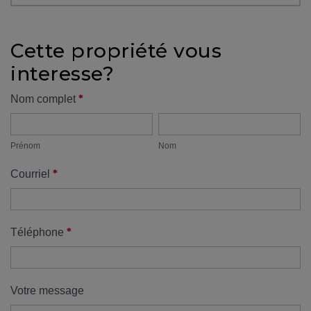
protégé!
Des
Cette propriété vous
outils
interesse?
pour
le
Formulaire
*
Nom complet
financement
Prénom
Nom
propriété
Devenir
propriétaire
Prénom
Nom
:
*
Courriel
UNE
EXCELLENTE
DÉCISION
!
*
Téléphone
Frais
de
démarrage
Votre message
: