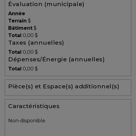
Évaluation (municipale)
Témoignages
Année
Blogue
Terrain
$
Bâtiment
$
Total
0,00 $
ACHAT
Taxes (annuelles)
Total
0,00 $
Dépenses/Énergie (annuelles)
Alerte
Total
0,00 $
immobilière
Pièce(s) et Espace(s) additionnel(s)
Avec
un
courtier
Caractéristiques
immobilier,
vous
Non-disponible
êtes
bien