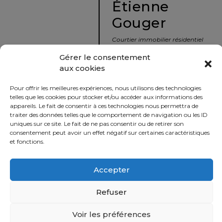
Étienne
protégé!
Gouger
Le
courtier
Courtier immobilier résidentiel
immobilier
et commercial
Gérer le consentement
:
aux cookies
votre
info@nousavonsvendu.co
chemin
Pour offrir les meilleures expériences, nous utilisons des technologies
vers
450 229-2992
telles que les cookies pour stocker et/ou accéder aux informations des
la
appareils. Le fait de consentir à ces technologies nous permettra de
50 rue morin,
traiter des données telles que le comportement de navigation ou les ID
tranquillité
uniques sur ce site. Le fait de ne pas consentir ou de retirer son
Sainte-Adèle, Québec
d’esprit
consentement peut avoir un effet négatif sur certaines caractéristiques
J8B 2P7
et fonctions.
Le
défi
Accepter
Imprimer
Partager
de
vendre
Refuser
à
juste
Voir les préférences
Politique
prix