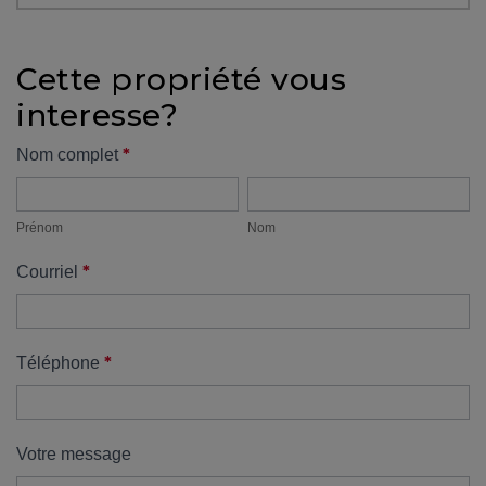
protégé!
Des
Cette propriété vous
outils
interesse?
pour
le
Formulaire
*
Nom complet
financement
Prénom
Nom
propriété
Devenir
propriétaire
Prénom
Nom
:
*
Courriel
UNE
EXCELLENTE
DÉCISION
!
*
Téléphone
Frais
de
démarrage
Votre message
: