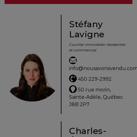
besoins
Stéfany
Lavigne
VENDRE
Courtier immobilier résidentiel
et commercial
Évaluation
en
info@nousavonsvendu.co
ligne
450 229-2992
Avec
50 rue morin,
un
Sainte-Adèle, Québec
courtier
J8B 2P7
immobilier,
vous
êtes
Charles-
bien