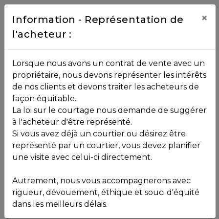
Contact
×
Information - Représentation de
l'acheteur :
450.229.2992
NOS
Lorsque nous avons un contrat de vente avec un
PROPRIÉTÉS
propriétaire, nous devons représenter les intérêts
Toutes les propriétés
de nos clients et devons traiter les acheteurs de
façon équitable.
, , ,
La loi sur le courtage nous demande de suggérer
Vendu
VOS
,
J8B 1Z4
à l'acheteur d'être représenté.
COURTIERS
Si vous avez déjà un courtier ou désirez être
représenté par un courtier, vous devez planifier
Voir plus de photos
une visite avec celui-ci directement.
MLS: 12172612
Notre
Autrement, nous vous accompagnerons avec
Équipe
rigueur, dévouement, éthique et souci d'équité
dans les meilleurs délais.
Partenaires