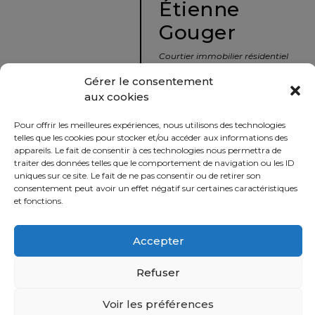
Étienne
protégé!
Gouger
Le
courtier
Courtier immobilier résidentiel
immobilier
et commercial
Gérer le consentement
:
aux cookies
votre
info@nousavonsvendu.co
chemin
Pour offrir les meilleures expériences, nous utilisons des technologies
vers
450 229-2992
telles que les cookies pour stocker et/ou accéder aux informations des
la
appareils. Le fait de consentir à ces technologies nous permettra de
50 rue morin,
traiter des données telles que le comportement de navigation ou les ID
tranquillité
uniques sur ce site. Le fait de ne pas consentir ou de retirer son
Sainte-Adèle, Québec
d’esprit
consentement peut avoir un effet négatif sur certaines caractéristiques
J8B 2P7
et fonctions.
Le
défi
Accepter
Imprimer
Partager
de
vendre
Refuser
à
juste
Voir les préférences
Politique
prix