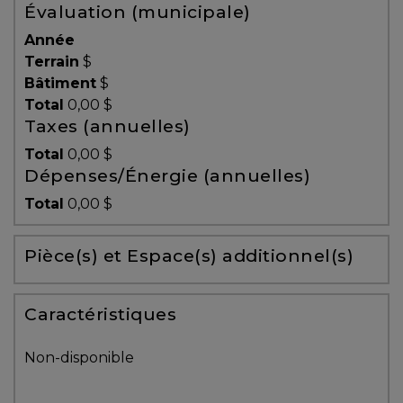
Évaluation (municipale)
Témoignages
Année
Blogue
Terrain
$
Bâtiment
$
Total
0,00 $
ACHAT
Taxes (annuelles)
Total
0,00 $
Dépenses/Énergie (annuelles)
Alerte
Total
0,00 $
immobilière
Pièce(s) et Espace(s) additionnel(s)
Avec
un
courtier
Caractéristiques
immobilier,
vous
Non-disponible
êtes
bien