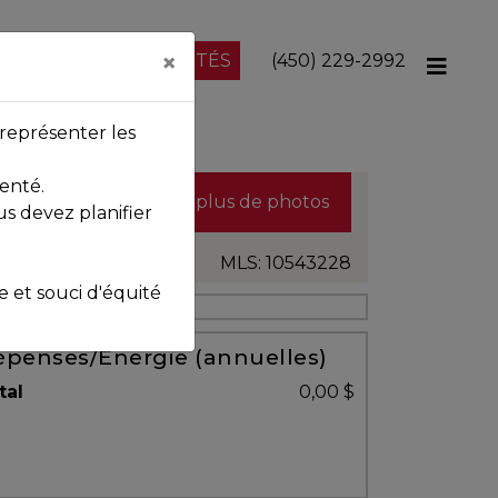
×
NOS PROPRIÉTÉS
(450) 229-2992
représenter les
enté.
Voir plus de photos
us devez planifier
MLS: 10543228
et souci d'équité
penses/Énergie (annuelles)
tal
0,00 $