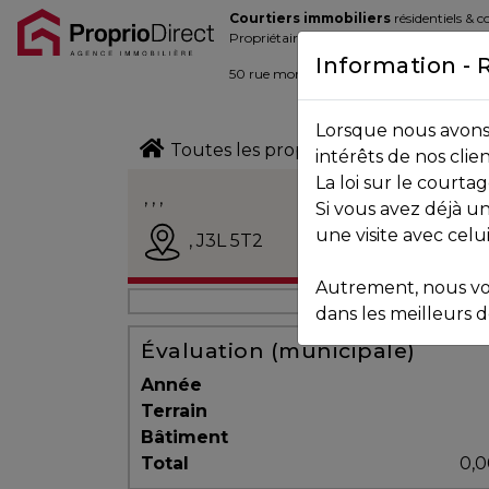
Courtiers immobiliers
résidentiels & 
Blogue
Propriétaires de la place d’affaire
Information - 
Contact
50 rue morin,
Sainte-Adèle
, Québec J
Lorsque nous avons 
450.229.2992
Toutes les propriétés
intérêts de nos clie
La loi sur le court
NOS
, , ,
Si vous avez déjà un
PROPRIÉTÉS
Vendu
une visite avec celu
,
J3L 5T2
Autrement, nous vo
VOS
dans les meilleurs dé
COURTIERS
Évaluation (municipale)
Année
Terrain
Notre
Bâtiment
Équipe
Total
0,0