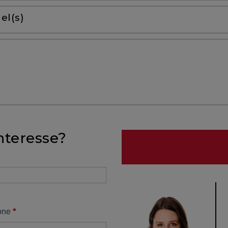
el(s)
nteresse?
*
one