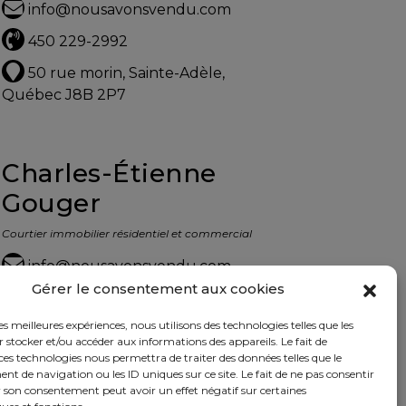
info@nousavonsvendu.com
450 229-2992
50 rue morin, Sainte-Adèle,
Québec J8B 2P7
Charles-Étienne
Gouger
Courtier immobilier résidentiel et commercial
info@nousavonsvendu.com
Gérer le consentement aux cookies
450 229-2992
les meilleures expériences, nous utilisons des technologies telles que les
50 rue morin, Sainte-Adèle,
 stocker et/ou accéder aux informations des appareils. Le fait de
Québec J8B 2P7
ces technologies nous permettra de traiter des données telles que le
 de navigation ou les ID uniques sur ce site. Le fait de ne pas consentir
r son consentement peut avoir un effet négatif sur certaines