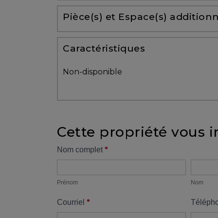
Partenaires
Pièce(s) et Espace(s) additionn
Témoignages
Caractéristiques
ACHAT
Non-disponible
Cette propriété vous i
VENDRE
Formulaire
*
Nom complet
Prénom
Nom
propriété
Alerte
immobilière
Prénom
Nom
*
Courriel
Téléph
Avec
un