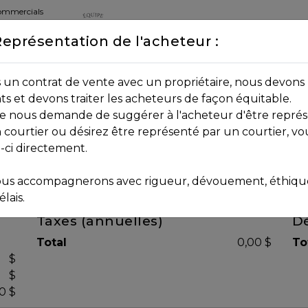
commercials
Représentation de l'acheteur :
DEPUIS 2013
8B 2P7
un contrat de vente avec un propriétaire, nous devons 
nts et devons traiter les acheteurs de façon équitable.
age nous demande de suggérer à l'acheteur d'être représ
 courtier ou désirez être représenté par un courtier, vo
i-ci directement.
us accompagnerons avec rigueur, dévouement, éthique 
lais.
Taxes (annuelles)
Dé
Total
0,00 $
To
$
$
0 $