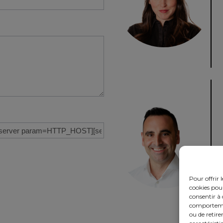
Pour offrir 
cookies pour
consentir à 
comportement
ou de retire