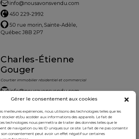
info@nousavonsvendu.com
450 229-2992
50 rue morin, Sainte-Adèle,
Québec J8B 2P7
Charles-Étienne
Gouger
Courtier immobilier résidentiel et commercial
info@nousavonsvendu.com
Gérer le consentement aux cookies
450 229-2992
les meilleures expériences, nous utilisons des technologies telles que les
50 rue morin, Sainte-Adèle,
 stocker et/ou accéder aux informations des appareils. Le fait de
Québec J8B 2P7
ces technologies nous permettra de traiter des données telles que le
 de navigation ou les ID uniques sur ce site. Le fait de ne pas consentir
r son consentement peut avoir un effet négatif sur certaines