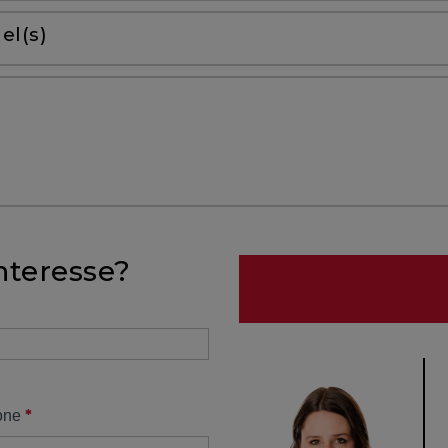
el(s)
nteresse?
*
one