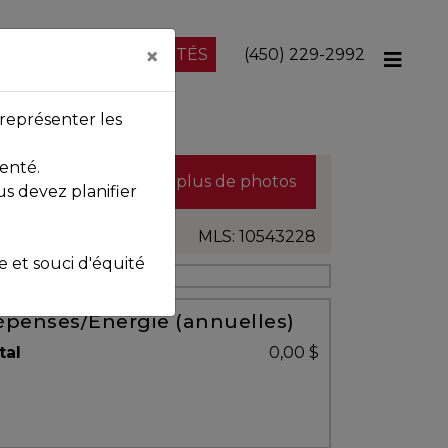
×
NOS PROPRIÉTÉS
(450) 229-2992
représenter les
enté.
Voir plus de photos
us devez planifier
MLS: 10543228
et souci d'équité
penses/Énergie (annuelles)
tal
0,00 $