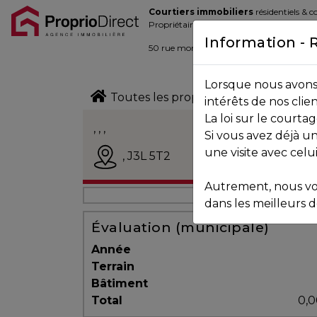
Courtiers immobiliers
résidentiels & 
Blogue
Propriétaires de la place d’affaire
Information - 
Contact
50 rue morin,
Sainte-Adèle
, Québec J
Lorsque nous avons 
450.229.2992
Toutes les propriétés
intérêts de nos clie
La loi sur le court
NOS
, , ,
Si vous avez déjà un
PROPRIÉTÉS
Vendu
une visite avec celu
,
J3L 5T2
Autrement, nous vo
VOS
dans les meilleurs dé
COURTIERS
Évaluation (municipale)
Année
Terrain
Notre
Bâtiment
Équipe
Total
0,0