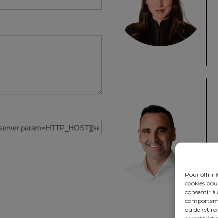
Pour offrir 
cookies pour
consentir à 
comportement
ou de retire