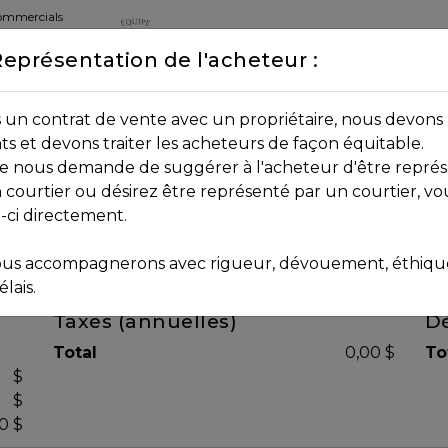
commercials
Représentation de l'acheteur :
DEPUIS 2013
8B 2P7
un contrat de vente avec un propriétaire, nous devons 
nts et devons traiter les acheteurs de façon équitable.
age nous demande de suggérer à l'acheteur d'être représ
 courtier ou désirez être représenté par un courtier, vo
i-ci directement.
us accompagnerons avec rigueur, dévouement, éthique 
lais.
Taxes (annuelles)
Dé
Total
0,00 $
To
$
$
0 $