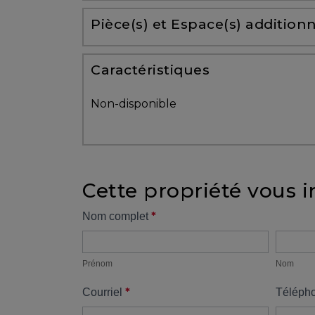
Partenaires
Pièce(s) et Espace(s) additionn
Témoignages
Caractéristiques
ACHAT
Non-disponible
Cette propriété vous i
VENDRE
Formulaire
*
Nom complet
Prénom
Nom
propriété
Alerte
immobilière
Prénom
Nom
*
Courriel
Téléph
Avec
un