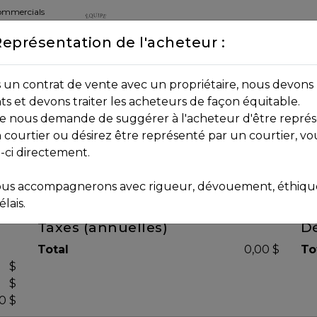
commercials
Représentation de l'acheteur :
DEPUIS 2013
8B 2P7
un contrat de vente avec un propriétaire, nous devons 
nts et devons traiter les acheteurs de façon équitable.
age nous demande de suggérer à l'acheteur d'être représ
 courtier ou désirez être représenté par un courtier, vo
i-ci directement.
us accompagnerons avec rigueur, dévouement, éthique 
lais.
Taxes (annuelles)
Dé
Total
0,00 $
To
$
$
0 $