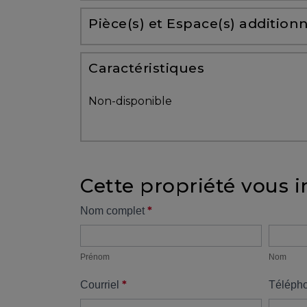
Partenaires
Pièce(s) et Espace(s) additionn
Témoignages
Caractéristiques
ACHAT
Non-disponible
Cette propriété vous i
VENDRE
Formulaire
*
Nom complet
Prénom
Nom
propriété
Alerte
immobilière
Prénom
Nom
*
Courriel
Téléph
Avec
un