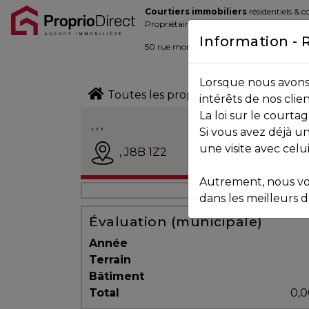
Courtiers immobiliers
résidentiels & 
Blogue
Propriétaires de la place d’affaire
Information - 
Contact
50 rue morin,
Sainte-Adèle
, Québec J
Lorsque nous avons 
450.229.2992
Toutes les propriétés
intérêts de nos clie
La loi sur le court
NOS
, , ,
Si vous avez déjà un
PROPRIÉTÉS
Vendu
une visite avec celu
,
J8B 1Z2
Autrement, nous vo
VOS
dans les meilleurs dé
COURTIERS
Évaluation (municipale)
Année
Terrain
Notre
Bâtiment
Équipe
Total
0,0