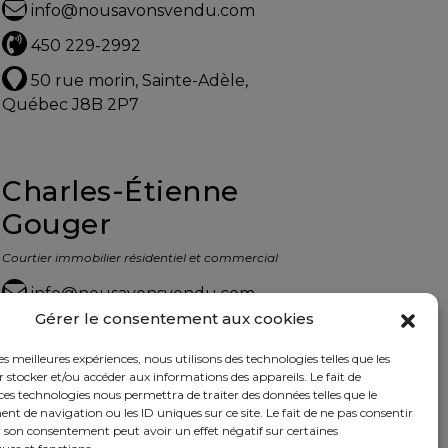
info@nousavonsvendu.com
450 229-2992
50 rue morin, Sainte-Adèle,
Québec J8B 2P7
Charles-Étienne
Gouger
Courtier immobilier résidentiel et commercial
info@nousavonsvendu.com
Gérer le consentement aux cookies
450 229-2992
les meilleures expériences, nous utilisons des technologies telles que les
50 rue morin, Sainte-Adèle,
 stocker et/ou accéder aux informations des appareils. Le fait de
Québec J8B 2P7
ces technologies nous permettra de traiter des données telles que le
 de navigation ou les ID uniques sur ce site. Le fait de ne pas consentir
r son consentement peut avoir un effet négatif sur certaines