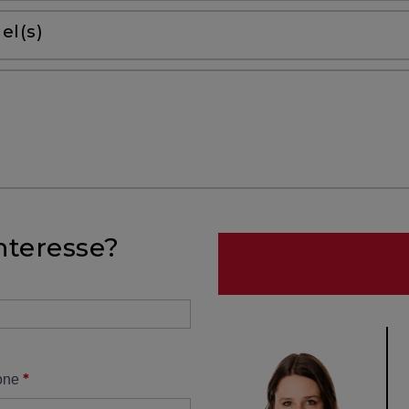
el(s)
nteresse?
*
one