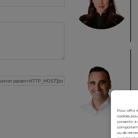
Pour offrir 
cookies pour
consentir à 
comportement
ou de retire