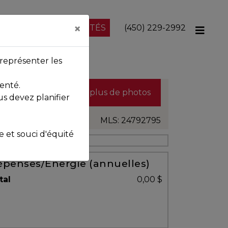
×
NOS PROPRIÉTÉS
(450) 229-2992
représenter les
enté.
Voir plus de photos
us devez planifier
MLS: 24792795
et souci d'équité
penses/Énergie (annuelles)
tal
0,00 $