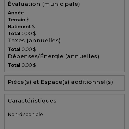
Évaluation (municipale)
Témoignages
Année
Blogue
Terrain
$
Bâtiment
$
Total
0,00 $
ACHAT
Taxes (annuelles)
Total
0,00 $
Dépenses/Énergie (annuelles)
Alerte
Total
0,00 $
immobilière
Pièce(s) et Espace(s) additionnel(s)
Avec
un
courtier
Caractéristiques
immobilier,
vous
Non-disponible
êtes
bien