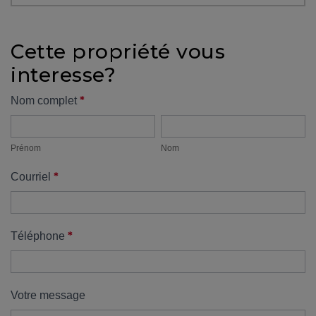
protégé!
Des
Cette propriété vous
outils
interesse?
pour
le
Formulaire
*
Nom complet
financement
Prénom
Nom
propriété
Devenir
propriétaire
Prénom
Nom
:
*
Courriel
UNE
EXCELLENTE
DÉCISION
!
*
Téléphone
Frais
de
démarrage
Votre message
: