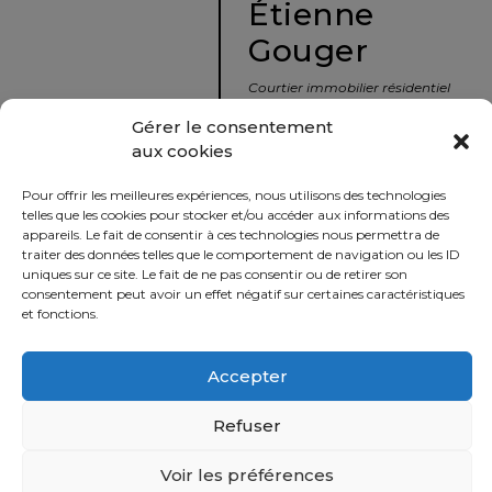
Étienne
protégé!
Gouger
Le
courtier
Courtier immobilier résidentiel
immobilier
et commercial
Gérer le consentement
:
aux cookies
votre
info@nousavonsvendu.co
chemin
Pour offrir les meilleures expériences, nous utilisons des technologies
vers
450 229-2992
telles que les cookies pour stocker et/ou accéder aux informations des
la
appareils. Le fait de consentir à ces technologies nous permettra de
50 rue morin,
traiter des données telles que le comportement de navigation ou les ID
tranquillité
uniques sur ce site. Le fait de ne pas consentir ou de retirer son
Sainte-Adèle, Québec
d’esprit
consentement peut avoir un effet négatif sur certaines caractéristiques
J8B 2P7
et fonctions.
Le
défi
Accepter
Imprimer
Partager
de
vendre
Refuser
à
juste
Voir les préférences
Politique
prix