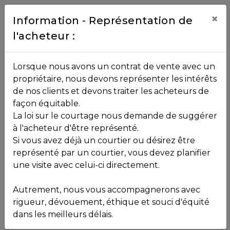
Contact
×
Information - Représentation de
l'acheteur :
450.229.2992
NOS
Lorsque nous avons un contrat de vente avec un
PROPRIÉTÉS
propriétaire, nous devons représenter les intérêts
Toutes les propriétés
de nos clients et devons traiter les acheteurs de
façon équitable.
, , ,
La loi sur le courtage nous demande de suggérer
Vendu
VOS
,
J8B 3C8
à l'acheteur d'être représenté.
COURTIERS
Si vous avez déjà un courtier ou désirez être
représenté par un courtier, vous devez planifier
Voir plus de photos
une visite avec celui-ci directement.
MLS: 10884652
Notre
Autrement, nous vous accompagnerons avec
Équipe
rigueur, dévouement, éthique et souci d'équité
dans les meilleurs délais.
Partenaires