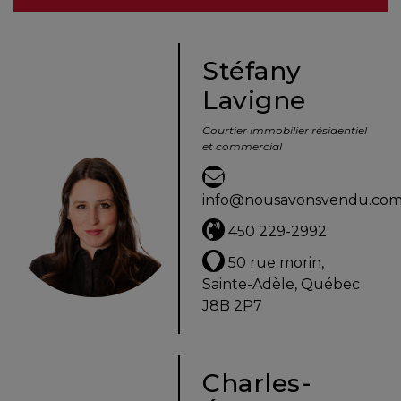
besoins
Stéfany
Lavigne
VENDRE
Courtier immobilier résidentiel
et commercial
Évaluation
en
info@nousavonsvendu.co
ligne
450 229-2992
Avec
50 rue morin,
un
Sainte-Adèle, Québec
courtier
J8B 2P7
immobilier,
vous
êtes
Charles-
bien