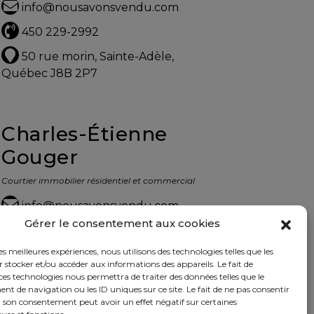
info@nousavonsvendu.com
450 229-2992
50 rue morin, Sainte-Adèle,
Québec J8B 2P7
Charles-Étienne
Gouger
Courtier immobilier résidentiel et commercial
info@nousavonsvendu.com
Gérer le consentement aux cookies
450 229-2992
les meilleures expériences, nous utilisons des technologies telles que les
50 rue morin, Sainte-Adèle,
 stocker et/ou accéder aux informations des appareils. Le fait de
Québec J8B 2P7
ces technologies nous permettra de traiter des données telles que le
 de navigation ou les ID uniques sur ce site. Le fait de ne pas consentir
r son consentement peut avoir un effet négatif sur certaines