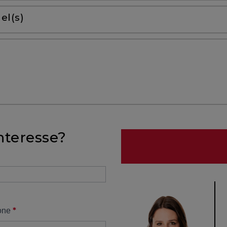
el(s)
nteresse?
*
one