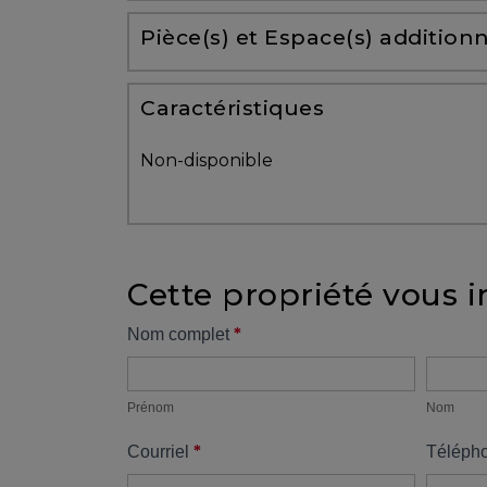
Partenaires
Pièce(s) et Espace(s) additionn
Témoignages
Caractéristiques
ACHAT
Non-disponible
Cette propriété vous i
VENDRE
Formulaire
*
Nom complet
Prénom
Nom
propriété
Alerte
immobilière
Prénom
Nom
*
Courriel
Téléph
Avec
un