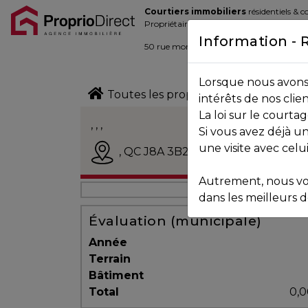
Courtiers immobiliers
résidentiels & 
Blogue
Propriétaires de la place d’affaire
Information - 
Contact
50 rue morin,
Sainte-Adèle
, Québec J
Lorsque nous avons 
450.229.2992
Toutes les propriétés
intérêts de nos clie
La loi sur le court
NOS
, , ,
Si vous avez déjà un
PROPRIÉTÉS
Vendu
une visite avec celu
,
QC J8A 3B2
Autrement, nous vo
VOS
dans les meilleurs dé
COURTIERS
Évaluation (municipale)
Année
Terrain
Notre
Bâtiment
Équipe
Total
0,0