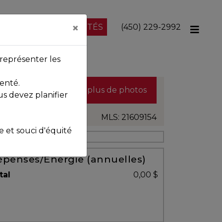
×
NOS PROPRIÉTÉS
(450) 229-2992
représenter les
enté.
Voir plus de photos
us devez planifier
MLS: 21609154
et souci d'équité
penses/Énergie (annuelles)
tal
0,00 $