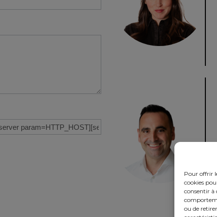
Pour offrir 
cookies pour
consentir à 
comportement
ou de retire