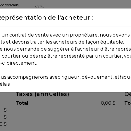
commercials
Représentation de l'acheteur :
DEPUIS 2013
8B 2P7
un contrat de vente avec un propriétaire, nous devons 
nts et devons traiter les acheteurs de façon équitable.
age nous demande de suggérer à l'acheteur d'être représ
 courtier ou désirez être représenté par un courtier, vo
i-ci directement.
us accompagnerons avec rigueur, dévouement, éthique 
lais.
Taxes (annuelles)
Dé
Total
0,00 $
To
$
$
0 $