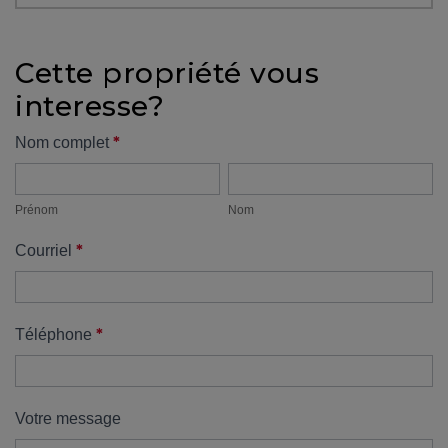
protégé!
Des
Cette propriété vous
outils
interesse?
pour
le
Formulaire
*
Nom complet
financement
Prénom
Nom
propriété
Devenir
propriétaire
Prénom
Nom
:
*
Courriel
UNE
EXCELLENTE
DÉCISION
!
*
Téléphone
Frais
de
démarrage
Votre message
: