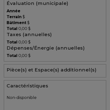
Évaluation (municipale)
Témoignages
Année
Blogue
Terrain
$
Bâtiment
$
Total
0,00 $
ACHAT
Taxes (annuelles)
Total
0,00 $
Dépenses/Énergie (annuelles)
Alerte
Total
0,00 $
immobilière
Pièce(s) et Espace(s) additionnel(s)
Avec
un
courtier
Caractéristiques
immobilier,
vous
Non-disponible
êtes
bien