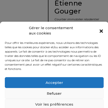
Étienne
protégé!
Gouger
Le
courtier
Courtier immobilier résidentiel
immobilier
et commercial
Gérer le consentement
:
aux cookies
votre
info@nousavonsvendu.co
chemin
Pour offrir les meilleures expériences, nous utilisons des technologies
vers
450 229-2992
telles que les cookies pour stocker et/ou accéder aux informations des
la
appareils. Le fait de consentir à ces technologies nous permettra de
50 rue morin,
traiter des données telles que le comportement de navigation ou les ID
tranquillité
uniques sur ce site. Le fait de ne pas consentir ou de retirer son
Sainte-Adèle, Québec
d’esprit
consentement peut avoir un effet négatif sur certaines caractéristiques
J8B 2P7
et fonctions.
Le
défi
Accepter
Imprimer
Partager
de
vendre
Refuser
à
juste
Voir les préférences
Politique
prix