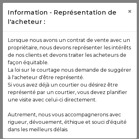
Contact
×
Information - Représentation de
l'acheteur :
450.229.2992
NOS
Lorsque nous avons un contrat de vente avec un
PROPRIÉTÉS
propriétaire, nous devons représenter les intérêts
Toutes les propriétés
de nos clients et devons traiter les acheteurs de
façon équitable.
, , ,
La loi sur le courtage nous demande de suggérer
Vendu
VOS
,
J8G 2C1
à l'acheteur d'être représenté.
COURTIERS
Si vous avez déjà un courtier ou désirez être
représenté par un courtier, vous devez planifier
Voir plus de photos
une visite avec celui-ci directement.
MLS: 25123940
Notre
Autrement, nous vous accompagnerons avec
Équipe
rigueur, dévouement, éthique et souci d'équité
dans les meilleurs délais.
Partenaires