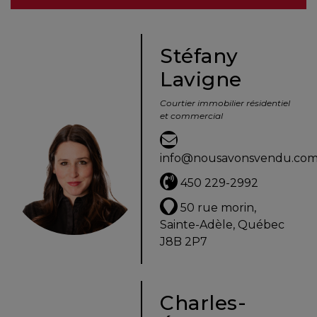
besoins
Stéfany
Lavigne
VENDRE
Courtier immobilier résidentiel
et commercial
Évaluation
en
info@nousavonsvendu.co
ligne
450 229-2992
Avec
50 rue morin,
un
Sainte-Adèle, Québec
courtier
J8B 2P7
immobilier,
vous
êtes
Charles-
bien