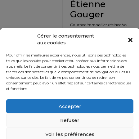
Étienne
protégé!
Gouger
Le
courtier
Courtier immobilier résidentiel
immobilier
et commercial
Gérer le consentement
:
aux cookies
votre
info@nousavonsvendu.co
chemin
Pour offrir les meilleures expériences, nous utilisons des technologies
vers
450 229-2992
telles que les cookies pour stocker et/ou accéder aux informations des
la
appareils. Le fait de consentir à ces technologies nous permettra de
50 rue morin,
traiter des données telles que le comportement de navigation ou les ID
tranquillité
uniques sur ce site. Le fait de ne pas consentir ou de retirer son
Sainte-Adèle, Québec
d’esprit
consentement peut avoir un effet négatif sur certaines caractéristiques
J8B 2P7
et fonctions.
Le
défi
Accepter
Imprimer
Partager
de
vendre
Refuser
à
juste
Voir les préférences
Politique
prix