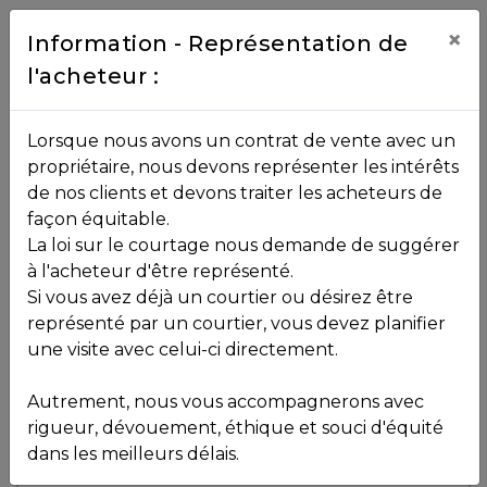
Contact
×
Information - Représentation de
l'acheteur :
450.229.2992
NOS
Lorsque nous avons un contrat de vente avec un
PROPRIÉTÉS
propriétaire, nous devons représenter les intérêts
Toutes les propriétés
de nos clients et devons traiter les acheteurs de
façon équitable.
, , ,
La loi sur le courtage nous demande de suggérer
Vendu
VOS
,
J0T 2J0
à l'acheteur d'être représenté.
COURTIERS
Si vous avez déjà un courtier ou désirez être
représenté par un courtier, vous devez planifier
Voir plus de photos
une visite avec celui-ci directement.
MLS: 19425510
Notre
Autrement, nous vous accompagnerons avec
Équipe
rigueur, dévouement, éthique et souci d'équité
dans les meilleurs délais.
Partenaires