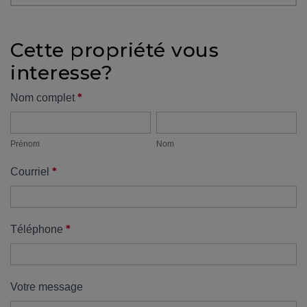
protégé!
Des
Cette propriété vous
outils
interesse?
pour
le
Formulaire
*
Nom complet
financement
Prénom
Nom
propriété
Devenir
propriétaire
Prénom
Nom
:
*
Courriel
UNE
EXCELLENTE
DÉCISION
!
*
Téléphone
Frais
de
démarrage
Votre message
: