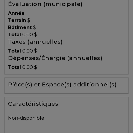
Évaluation (municipale)
Témoignages
Année
Blogue
Terrain
$
Bâtiment
$
Total
0,00 $
ACHAT
Taxes (annuelles)
Total
0,00 $
Dépenses/Énergie (annuelles)
Alerte
Total
0,00 $
immobilière
Pièce(s) et Espace(s) additionnel(s)
Avec
un
courtier
Caractéristiques
immobilier,
vous
Non-disponible
êtes
bien