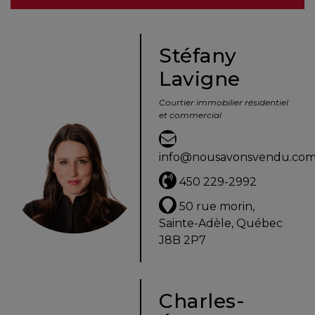
besoins
Stéfany
Lavigne
VENDRE
Courtier immobilier résidentiel
et commercial
Évaluation
en
info@nousavonsvendu.co
ligne
450 229-2992
Avec
50 rue morin,
un
Sainte-Adèle, Québec
courtier
J8B 2P7
immobilier,
vous
êtes
Charles-
bien