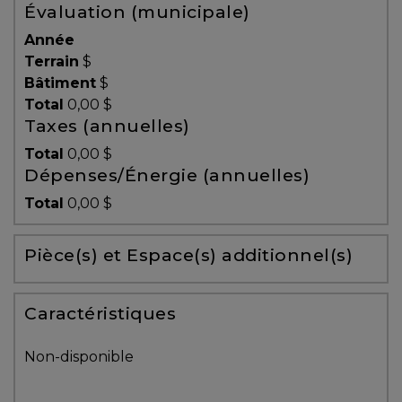
Évaluation (municipale)
Témoignages
Année
Blogue
Terrain
$
Bâtiment
$
Total
0,00 $
ACHAT
Taxes (annuelles)
Total
0,00 $
Dépenses/Énergie (annuelles)
Alerte
Total
0,00 $
immobilière
Pièce(s) et Espace(s) additionnel(s)
Avec
un
courtier
Caractéristiques
immobilier,
vous
Non-disponible
êtes
bien