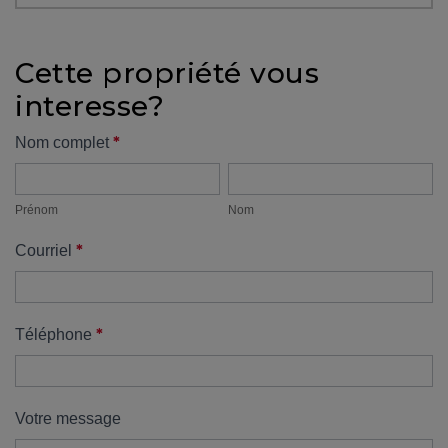
protégé!
Des
Cette propriété vous
outils
interesse?
pour
le
Formulaire
*
Nom complet
financement
Prénom
Nom
propriété
Devenir
propriétaire
Prénom
Nom
:
*
Courriel
UNE
EXCELLENTE
DÉCISION
!
*
Téléphone
Frais
de
démarrage
Votre message
: