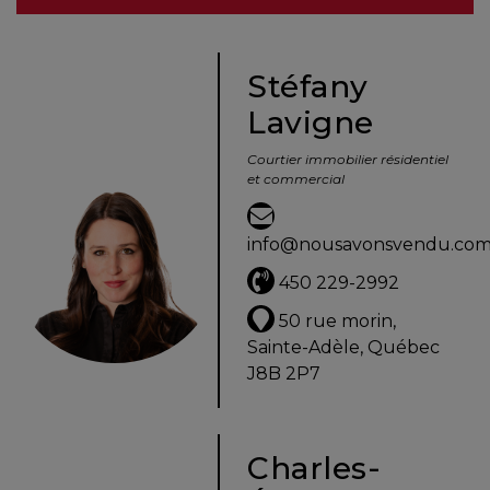
besoins
Stéfany
Lavigne
VENDRE
Courtier immobilier résidentiel
et commercial
Évaluation
en
info@nousavonsvendu.co
ligne
450 229-2992
Avec
50 rue morin,
un
Sainte-Adèle, Québec
courtier
J8B 2P7
immobilier,
vous
êtes
Charles-
bien