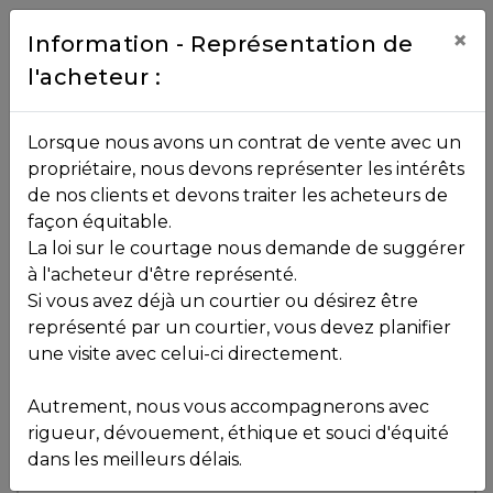
Contact
×
Information - Représentation de
l'acheteur :
450.229.2992
NOS
Lorsque nous avons un contrat de vente avec un
PROPRIÉTÉS
propriétaire, nous devons représenter les intérêts
Toutes les propriétés
de nos clients et devons traiter les acheteurs de
façon équitable.
, , ,
La loi sur le courtage nous demande de suggérer
Vendu
VOS
,
J5L 2L2
à l'acheteur d'être représenté.
COURTIERS
Si vous avez déjà un courtier ou désirez être
représenté par un courtier, vous devez planifier
Voir plus de photos
une visite avec celui-ci directement.
MLS: 17767112
Notre
Autrement, nous vous accompagnerons avec
Équipe
rigueur, dévouement, éthique et souci d'équité
dans les meilleurs délais.
Partenaires