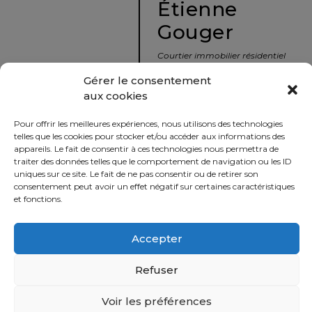
Étienne
protégé!
Gouger
Le
courtier
Courtier immobilier résidentiel
immobilier
et commercial
Gérer le consentement
:
aux cookies
votre
info@nousavonsvendu.co
chemin
Pour offrir les meilleures expériences, nous utilisons des technologies
vers
450 229-2992
telles que les cookies pour stocker et/ou accéder aux informations des
la
appareils. Le fait de consentir à ces technologies nous permettra de
50 rue morin,
traiter des données telles que le comportement de navigation ou les ID
tranquillité
uniques sur ce site. Le fait de ne pas consentir ou de retirer son
Sainte-Adèle, Québec
d’esprit
consentement peut avoir un effet négatif sur certaines caractéristiques
J8B 2P7
et fonctions.
Le
défi
Accepter
Imprimer
Partager
de
vendre
Refuser
à
juste
Voir les préférences
Politique
prix