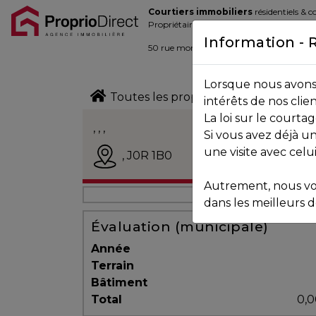
Courtiers immobiliers
résidentiels & 
Blogue
Propriétaires de la place d’affaire
Information - 
Contact
50 rue morin,
Sainte-Adèle
, Québec J
Lorsque nous avons 
450.229.2992
Toutes les propriétés
intérêts de nos clie
La loi sur le court
NOS
, , ,
Si vous avez déjà un
PROPRIÉTÉS
Vendu
une visite avec celu
,
J0R 1B0
Autrement, nous vo
VOS
dans les meilleurs dé
COURTIERS
Évaluation (municipale)
Année
Terrain
Notre
Bâtiment
Équipe
Total
0,0