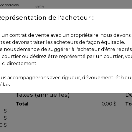
commercials
Représentation de l'acheteur :
DEPUIS 2013
8B 2P7
un contrat de vente avec un propriétaire, nous devons 
nts et devons traiter les acheteurs de façon équitable.
age nous demande de suggérer à l'acheteur d'être représ
 courtier ou désirez être représenté par un courtier, vo
i-ci directement.
us accompagnerons avec rigueur, dévouement, éthique 
lais.
Taxes (annuelles)
Dé
Total
0,00 $
To
$
$
0 $