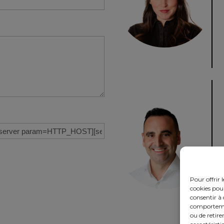
Pour offrir 
cookies pour
consentir à 
comportement
ou de retire