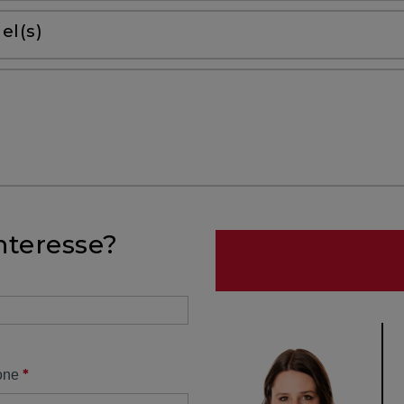
el(s)
nteresse?
*
one