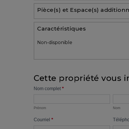
Partenaires
Pièce(s) et Espace(s) additionn
Témoignages
Caractéristiques
ACHAT
Non-disponible
Cette propriété vous i
VENDRE
Formulaire
*
Nom complet
Prénom
Nom
propriété
Alerte
immobilière
Prénom
Nom
*
Courriel
Téléph
Avec
un