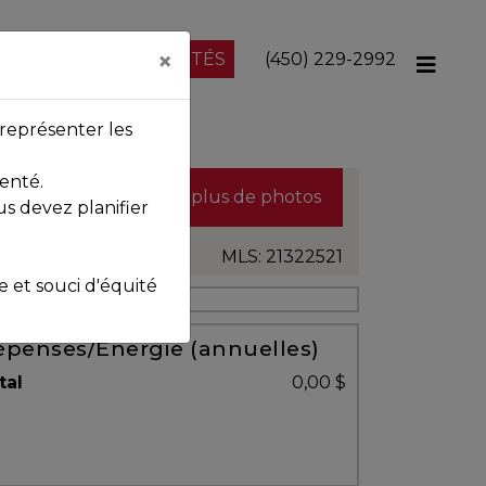
×
NOS PROPRIÉTÉS
(450) 229-2992
représenter les
enté.
Voir plus de photos
us devez planifier
MLS: 21322521
et souci d'équité
penses/Énergie (annuelles)
tal
0,00 $