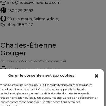
info@nousavonsvendu.com
450 229-2992
50 rue morin, Sainte-Adèle,
Québec J8B 2P7
Charles-Étienne
Gouger
Courtier immobilier résidentiel et commercial
info@nousavonsvendu.com
Gérer le consentement aux cookies
450 229-2992
les meilleures expériences, nous utilisons des technologies telles que les
50 rue morin, Sainte-Adèle,
 stocker et/ou accéder aux informations des appareils. Le fait de
Québec J8B 2P7
ces technologies nous permettra de traiter des données telles que le
 de navigation ou les ID uniques sur ce site. Le fait de ne pas consentir
r son consentement peut avoir un effet négatif sur certaines