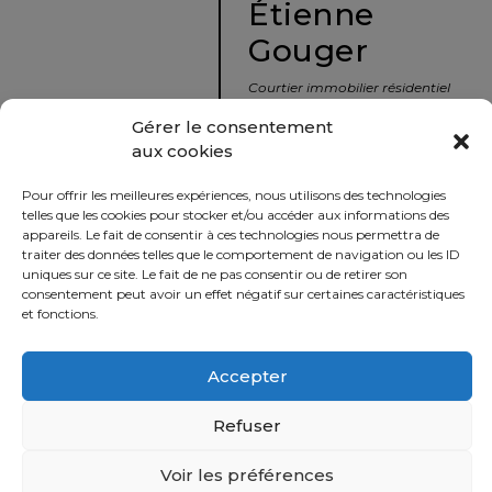
Étienne
protégé!
Gouger
Le
courtier
Courtier immobilier résidentiel
immobilier
et commercial
Gérer le consentement
:
aux cookies
votre
info@nousavonsvendu.co
chemin
Pour offrir les meilleures expériences, nous utilisons des technologies
vers
450 229-2992
telles que les cookies pour stocker et/ou accéder aux informations des
la
appareils. Le fait de consentir à ces technologies nous permettra de
50 rue morin,
traiter des données telles que le comportement de navigation ou les ID
tranquillité
uniques sur ce site. Le fait de ne pas consentir ou de retirer son
Sainte-Adèle, Québec
d’esprit
consentement peut avoir un effet négatif sur certaines caractéristiques
J8B 2P7
et fonctions.
Le
défi
Accepter
Imprimer
Partager
de
vendre
Refuser
à
juste
Voir les préférences
Politique
prix