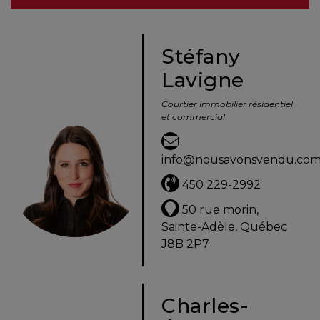
besoins
Stéfany
Lavigne
VENDRE
Courtier immobilier résidentiel
et commercial
Évaluation
en
info@nousavonsvendu.co
ligne
450 229-2992
Avec
50 rue morin,
un
Sainte-Adèle, Québec
courtier
J8B 2P7
immobilier,
vous
êtes
Charles-
bien