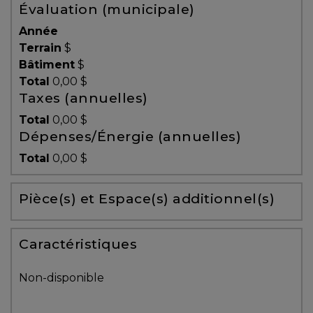
Évaluation (municipale)
Témoignages
Année
Blogue
Terrain
$
Bâtiment
$
Total
0,00 $
ACHAT
Taxes (annuelles)
Total
0,00 $
Dépenses/Énergie (annuelles)
Alerte
Total
0,00 $
immobilière
Pièce(s) et Espace(s) additionnel(s)
Avec
un
courtier
Caractéristiques
immobilier,
vous
Non-disponible
êtes
bien