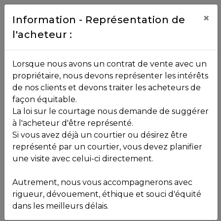
Contact
×
Information - Représentation de
l'acheteur :
450.229.2992
NOS
Lorsque nous avons un contrat de vente avec un
PROPRIÉTÉS
propriétaire, nous devons représenter les intérêts
Toutes les propriétés
de nos clients et devons traiter les acheteurs de
façon équitable.
, , ,
La loi sur le courtage nous demande de suggérer
Vendu
VOS
,
J0R 1T0
à l'acheteur d'être représenté.
COURTIERS
Si vous avez déjà un courtier ou désirez être
représenté par un courtier, vous devez planifier
Voir plus de photos
une visite avec celui-ci directement.
MLS: 15923844
Notre
Autrement, nous vous accompagnerons avec
Équipe
rigueur, dévouement, éthique et souci d'équité
dans les meilleurs délais.
Partenaires