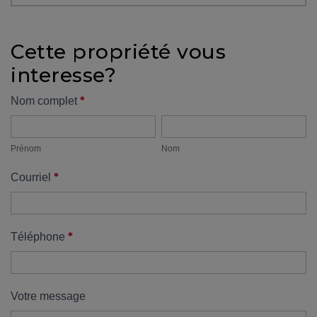
protégé!
Des
Cette propriété vous
outils
interesse?
pour
le
Formulaire
*
Nom complet
financement
Prénom
Nom
propriété
Devenir
propriétaire
Prénom
Nom
:
*
Courriel
UNE
EXCELLENTE
DÉCISION
!
*
Téléphone
Frais
de
démarrage
Votre message
: