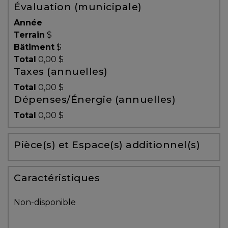
Évaluation (municipale)
Témoignages
Année
Blogue
Terrain
$
Bâtiment
$
Total
0,00 $
ACHAT
Taxes (annuelles)
Total
0,00 $
Dépenses/Énergie (annuelles)
Alerte
Total
0,00 $
immobilière
Pièce(s) et Espace(s) additionnel(s)
Avec
un
courtier
Caractéristiques
immobilier,
vous
Non-disponible
êtes
bien