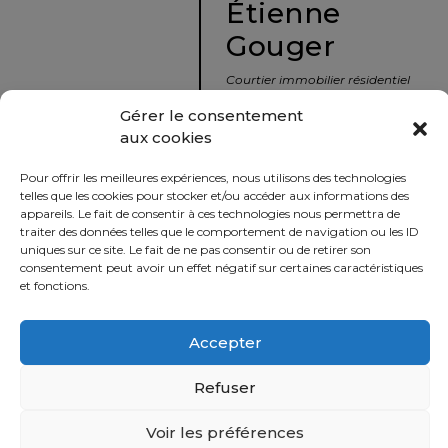
Étienne
protégé!
Gouger
Le
courtier
Courtier immobilier résidentiel
immobilier
et commercial
Gérer le consentement
:
aux cookies
votre
info@nousavonsvendu.co
chemin
Pour offrir les meilleures expériences, nous utilisons des technologies
vers
450 229-2992
telles que les cookies pour stocker et/ou accéder aux informations des
la
appareils. Le fait de consentir à ces technologies nous permettra de
50 rue morin,
traiter des données telles que le comportement de navigation ou les ID
tranquillité
uniques sur ce site. Le fait de ne pas consentir ou de retirer son
Sainte-Adèle, Québec
d’esprit
consentement peut avoir un effet négatif sur certaines caractéristiques
J8B 2P7
et fonctions.
Le
défi
Accepter
Imprimer
Partager
de
vendre
Refuser
à
juste
Voir les préférences
Politique
prix