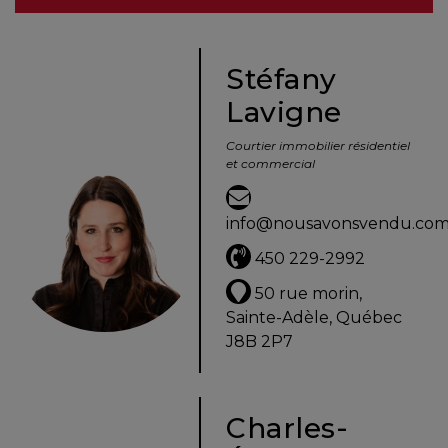
besoins
Stéfany
Lavigne
VENDRE
Courtier immobilier résidentiel
et commercial
Évaluation
en
info@nousavonsvendu.co
ligne
450 229-2992
Avec
50 rue morin,
un
Sainte-Adèle, Québec
courtier
J8B 2P7
immobilier,
vous
êtes
Charles-
bien