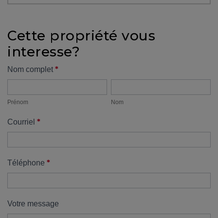
protégé!
Des
Cette propriété vous
outils
interesse?
pour
le
Formulaire
*
Nom complet
financement
Prénom
Nom
propriété
Devenir
propriétaire
Prénom
Nom
:
*
Courriel
UNE
EXCELLENTE
DÉCISION
!
*
Téléphone
Frais
de
démarrage
Votre message
: