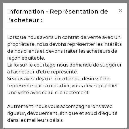
Contact
×
Information - Représentation de
l'acheteur :
450.229.2992
NOS
Lorsque nous avons un contrat de vente avec un
PROPRIÉTÉS
propriétaire, nous devons représenter les intérêts
Toutes les propriétés
de nos clients et devons traiter les acheteurs de
façon équitable.
, , ,
La loi sur le courtage nous demande de suggérer
Vendu
VOS
,
J0R 1T0
à l'acheteur d'être représenté.
COURTIERS
Si vous avez déjà un courtier ou désirez être
représenté par un courtier, vous devez planifier
Voir plus de photos
une visite avec celui-ci directement.
MLS: 15923844
Notre
Autrement, nous vous accompagnerons avec
Équipe
rigueur, dévouement, éthique et souci d'équité
dans les meilleurs délais.
Partenaires