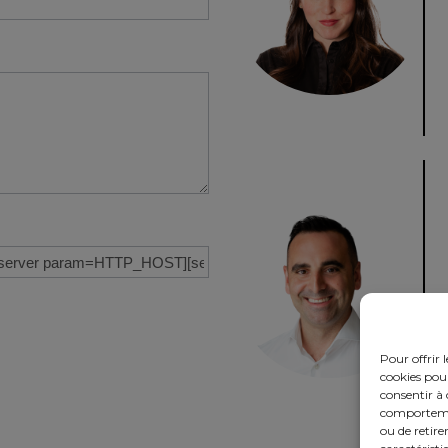
Pour offrir 
cookies pour
consentir à 
comportement
ou de retire