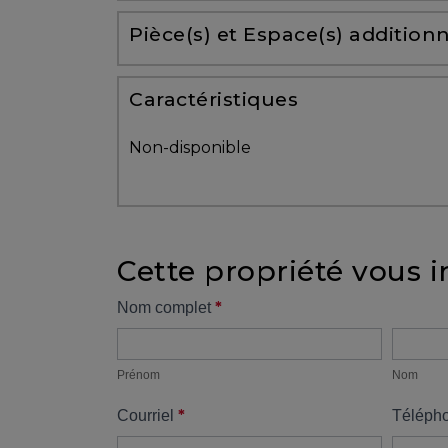
Partenaires
Pièce(s) et Espace(s) additionn
Témoignages
Caractéristiques
ACHAT
Non-disponible
Cette propriété vous i
VENDRE
Formulaire
*
Nom complet
Prénom
Nom
propriété
Alerte
immobilière
Prénom
Nom
*
Courriel
Téléph
Avec
un