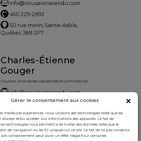
info@nousavonsvendu.com
450 229-2992
50 rue morin, Sainte-Adèle,
Québec J8B 2P7
Charles-Étienne
Gouger
Courtier immobilier résidentiel et commercial
info@nousavonsvendu.com
Gérer le consentement aux cookies
450 229-2992
les meilleures expériences, nous utilisons des technologies telles que les
50 rue morin, Sainte-Adèle,
 stocker et/ou accéder aux informations des appareils. Le fait de
Québec J8B 2P7
ces technologies nous permettra de traiter des données telles que le
 de navigation ou les ID uniques sur ce site. Le fait de ne pas consentir
r son consentement peut avoir un effet négatif sur certaines