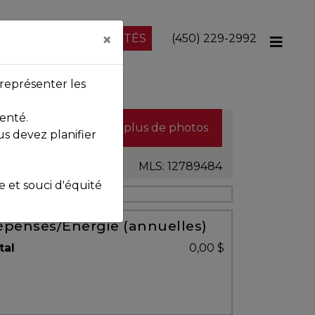
×
NOS PROPRIÉTÉS
(450) 229-2992
représenter les
enté.
Voir plus de photos
us devez planifier
MLS: 12789484
et souci d'équité
penses/Énergie (annuelles)
tal
0,00 $