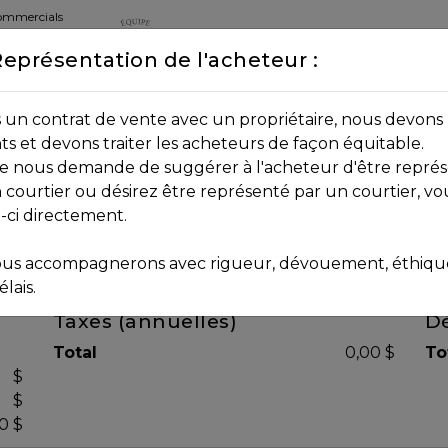
commercials
Représentation de l'acheteur :
DEPUIS 2013
8B 2P7
un contrat de vente avec un propriétaire, nous devons 
nts et devons traiter les acheteurs de façon équitable.
age nous demande de suggérer à l'acheteur d'être représ
 courtier ou désirez être représenté par un courtier, vo
i-ci directement.
us accompagnerons avec rigueur, dévouement, éthique 
lais.
Taxes (annuelles)
Dé
Total
0,00 $
To
$
$
0 $