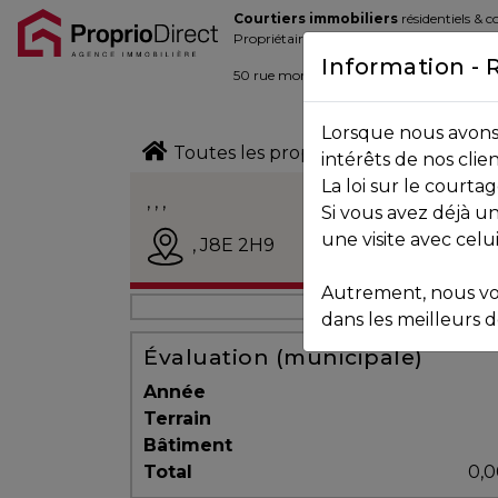
Courtiers immobiliers
résidentiels & 
Blogue
Propriétaires de la place d’affaire
Information - 
Contact
50 rue morin,
Sainte-Adèle
, Québec J
Lorsque nous avons 
450.229.2992
Toutes les propriétés
intérêts de nos clie
La loi sur le court
NOS
, , ,
Si vous avez déjà un
PROPRIÉTÉS
Vendu
une visite avec celu
,
J8E 2H9
Autrement, nous vo
VOS
dans les meilleurs dé
COURTIERS
Évaluation (municipale)
Année
Terrain
Notre
Bâtiment
Équipe
Total
0,0