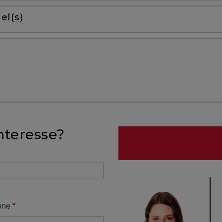
el(s)
nteresse?
*
one