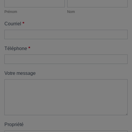
Prénom
Nom
propriété
Prénom
Nom
*
Courriel
*
Téléphone
Votre message
Propriété