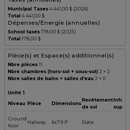
y
Municipal Taxes
4 441,00 $ (2026)
avez-
Total
4 441,00 $
vous
Dépenses/Énergie (annuelles)
pensé?
School taxes
178,00 $ (2025)
Locataire
Total
178,00 $
Pourquoi
Pièce(s) et Espace(s) additionnel(s)
faire
affaire
Nbre pièces
11
avec
Nbre chambres (hors-sol + sous-sol)
2 + 2
un
Nbre salles de bains + salles d'eau
2 + 0
courtier
immobilier
Unité 1
Revêtement
Inform
Prenez
Niveau
Pièce
Dimensions
de sol
suppl
le
temps
Ground
Hallway
6x7.9 P
Slate
d’analyser
floor
vos