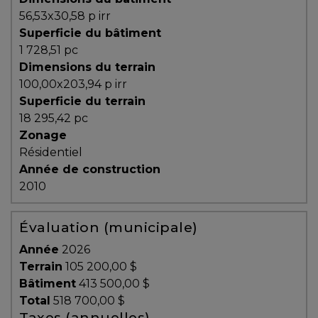
protégé!
56,53x30,58 p irr
Superficie du bâtiment
Des
1 728,51 pc
outils
Dimensions du terrain
pour
100,00x203,94 p irr
le
Superficie du terrain
financement
18 295,42 pc
Devenir
Zonage
propriétaire
Résidentiel
:
Année de construction
UNE
2010
EXCELLENTE
DÉCISION
Évaluation (municipale)
!
Année
2026
Frais
Terrain
105 200,00 $
de
Bâtiment
413 500,00 $
démarrage
Total
518 700,00 $
:
Taxes (annuelles)