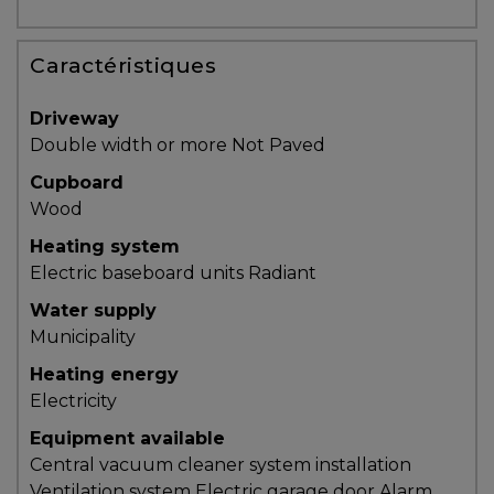
protégé!
Le
Caractéristiques
courtier
immobilier
Driveway
:
Double width or more
Not Paved
votre
Cupboard
chemin
Wood
vers
la
Heating system
tranquillité
Electric baseboard units
Radiant
d’esprit
Water supply
Le
Municipality
défi
Heating energy
de
Electricity
vendre
Equipment available
à
Central vacuum cleaner system installation
juste
Ventilation system
Electric garage door
Alarm
prix