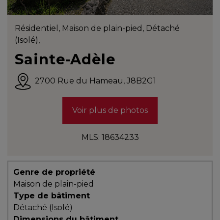
Témoignages
Blogue
Résidentiel, Maison de plain-pied, Détaché
(Isolé),
Sainte-Adèle
ACHAT
2700
Rue du Hameau
,
J8B2G1
Alerte
Voir plus de photos
immobilière
MLS: 18634233
Avec
un
courtier
Genre de propriété
immobilier,
Maison de plain-pied
vous
Type de bâtiment
êtes
Détaché (Isolé)
bien
Dimensions du bâtiment