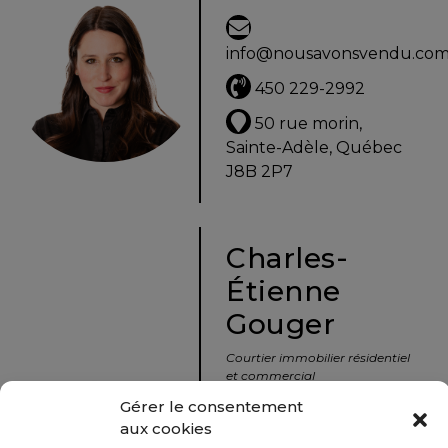
info@nousavonsvendu.co
450 229-2992
50 rue morin,
Sainte-Adèle, Québec
J8B 2P7
Charles-
Étienne
Gouger
Courtier immobilier résidentiel
et commercial
Gérer le consentement
aux cookies
info@nousavonsvendu.co