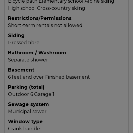
Bicycle path
Elementary school
Alpine skiing
T
High school
Cross-country skiing
Programmes
Restrictions/Permissions
exclusifs
Short-term rentals not allowed
Siding
Pressed fibre
Bathroom / Washroom
Separate shower
Basement
6 feet and over
Finished basement
Parking (total)
Outdoor
6
Garage
1
Sewage system
Municipal sewer
Window type
Crank handle