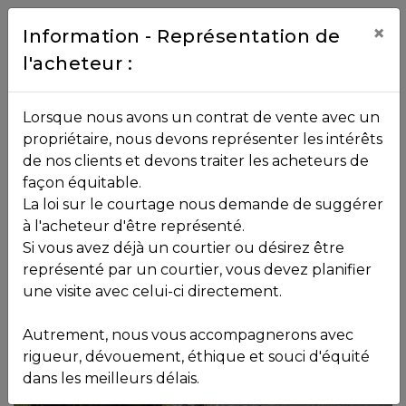
Contact
×
Information - Représentation de
l'acheteur :
450.229.2992
NOS
Lorsque nous avons un contrat de vente avec un
PROPRIÉTÉS
propriétaire, nous devons représenter les intérêts
Toutes les propriétés
2700
Rue du
de nos clients et devons traiter les acheteurs de
Hameau
Sainte-Adèle
façon équitable.
La loi sur le courtage nous demande de suggérer
VOS
à l'acheteur d'être représenté.
Vendu
COURTIERS
Si vous avez déjà un courtier ou désirez être
représenté par un courtier, vous devez planifier
une visite avec celui-ci directement.
Notre
Autrement, nous vous accompagnerons avec
Équipe
rigueur, dévouement, éthique et souci d'équité
dans les meilleurs délais.
Partenaires