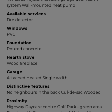
system
Wall-mounted heat pump
Les
Available services
documents
Fire detector
à
avoir
Windows
en
PVC
main
Foundation
Poured concrete
Pour
vendre
Hearth stove
rapidement,
Wood fireplace
faites
Garage
bonne
Attached
Heated
Single width
impression!
Distinctive features
Activi-
No neighbours in the back
Cul-de-sac
Wooded
T
Proximity
Programme
Highway
Daycare centre
Golf
Park - green area
Visibili-