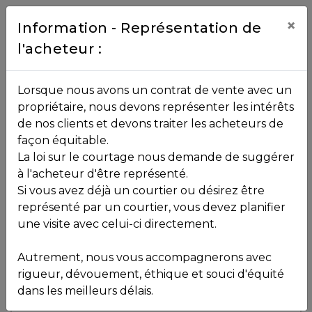
Contact
×
Information - Représentation de
l'acheteur :
450.229.2992
NOS
Lorsque nous avons un contrat de vente avec un
PROPRIÉTÉS
propriétaire, nous devons représenter les intérêts
Toutes les propriétés
de nos clients et devons traiter les acheteurs de
façon équitable.
, , ,
La loi sur le courtage nous demande de suggérer
Vendu
VOS
,
J8A 1N9
à l'acheteur d'être représenté.
COURTIERS
Si vous avez déjà un courtier ou désirez être
représenté par un courtier, vous devez planifier
Voir plus de photos
une visite avec celui-ci directement.
MLS: 17825721
Notre
Autrement, nous vous accompagnerons avec
Équipe
rigueur, dévouement, éthique et souci d'équité
dans les meilleurs délais.
Partenaires