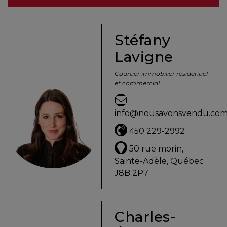
besoins
Stéfany
Lavigne
VENDRE
Courtier immobilier résidentiel
et commercial
Évaluation
en
info@nousavonsvendu.co
ligne
450 229-2992
Avec
50 rue morin,
un
Sainte-Adèle, Québec
courtier
J8B 2P7
immobilier,
vous
êtes
Charles-
bien