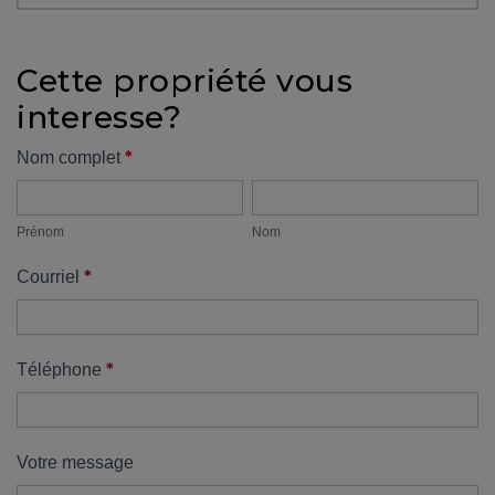
protégé!
Des
Cette propriété vous
outils
interesse?
pour
le
Formulaire
*
Nom complet
financement
Prénom
Nom
propriété
Devenir
propriétaire
Prénom
Nom
:
*
Courriel
UNE
EXCELLENTE
DÉCISION
!
*
Téléphone
Frais
de
démarrage
Votre message
: