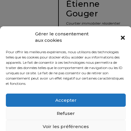
Étienne
protégé!
Gouger
Le
courtier
Courtier immobilier résidentiel
immobilier
et commercial
Gérer le consentement
:
aux cookies
votre
info@nousavonsvendu.co
chemin
Pour offrir les meilleures expériences, nous utilisons des technologies
vers
450 229-2992
telles que les cookies pour stocker et/ou accéder aux informations des
la
appareils. Le fait de consentir à ces technologies nous permettra de
50 rue morin,
traiter des données telles que le comportement de navigation ou les ID
tranquillité
uniques sur ce site. Le fait de ne pas consentir ou de retirer son
Sainte-Adèle, Québec
d’esprit
consentement peut avoir un effet négatif sur certaines caractéristiques
J8B 2P7
et fonctions.
Le
défi
Accepter
Imprimer
Partager
de
vendre
Refuser
à
juste
Voir les préférences
Politique
prix