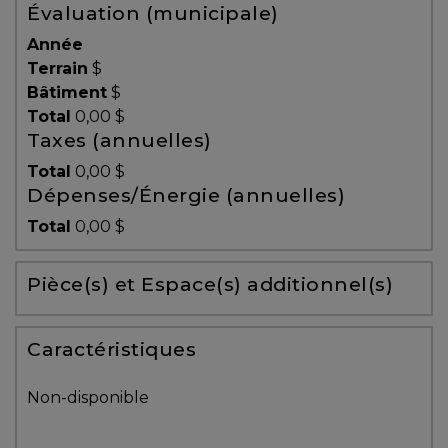
Évaluation (municipale)
Témoignages
Année
Blogue
Terrain
$
Bâtiment
$
Total
0,00 $
ACHAT
Taxes (annuelles)
Total
0,00 $
Dépenses/Énergie (annuelles)
Alerte
Total
0,00 $
immobilière
Pièce(s) et Espace(s) additionnel(s)
Avec
un
courtier
Caractéristiques
immobilier,
vous
Non-disponible
êtes
bien