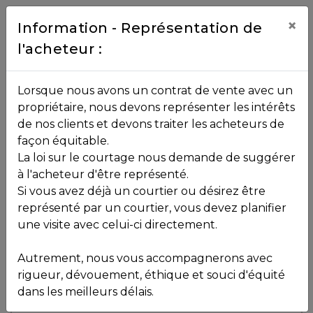
Contact
×
Information - Représentation de
l'acheteur :
450.229.2992
NOS
Lorsque nous avons un contrat de vente avec un
PROPRIÉTÉS
propriétaire, nous devons représenter les intérêts
Toutes les propriétés
de nos clients et devons traiter les acheteurs de
façon équitable.
, , ,
La loi sur le courtage nous demande de suggérer
Vendu
VOS
,
J8B 2P7
à l'acheteur d'être représenté.
COURTIERS
Si vous avez déjà un courtier ou désirez être
représenté par un courtier, vous devez planifier
Voir plus de photos
une visite avec celui-ci directement.
MLS: 18836068
Notre
Autrement, nous vous accompagnerons avec
Équipe
rigueur, dévouement, éthique et souci d'équité
dans les meilleurs délais.
Partenaires