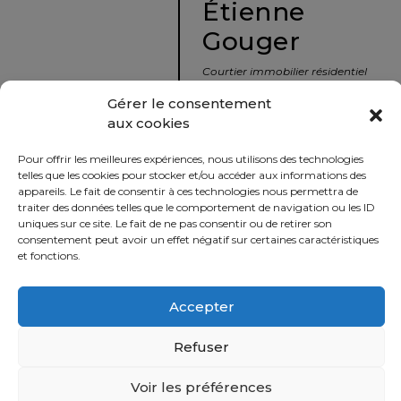
Étienne
protégé!
Gouger
Le
courtier
Courtier immobilier résidentiel
immobilier
et commercial
Gérer le consentement
:
aux cookies
votre
info@nousavonsvendu.co
chemin
Pour offrir les meilleures expériences, nous utilisons des technologies
vers
450 229-2992
telles que les cookies pour stocker et/ou accéder aux informations des
la
appareils. Le fait de consentir à ces technologies nous permettra de
50 rue morin,
traiter des données telles que le comportement de navigation ou les ID
tranquillité
uniques sur ce site. Le fait de ne pas consentir ou de retirer son
Sainte-Adèle, Québec
d’esprit
consentement peut avoir un effet négatif sur certaines caractéristiques
J8B 2P7
et fonctions.
Le
défi
Accepter
Imprimer
Partager
de
vendre
Refuser
à
juste
Voir les préférences
Politique
prix