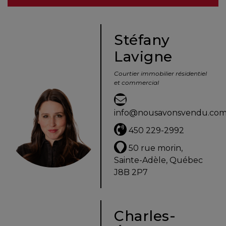
besoins
Stéfany
Lavigne
VENDRE
Courtier immobilier résidentiel
et commercial
Évaluation
en
info@nousavonsvendu.co
ligne
450 229-2992
Avec
50 rue morin,
un
Sainte-Adèle, Québec
courtier
J8B 2P7
immobilier,
vous
êtes
Charles-
bien