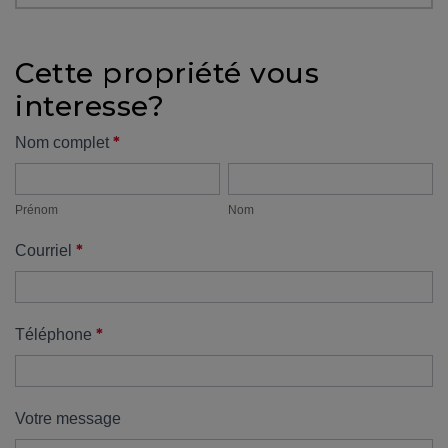
protégé!
Des
Cette propriété vous
outils
interesse?
pour
le
Formulaire
*
Nom complet
financement
Prénom
Nom
propriété
Devenir
propriétaire
Prénom
Nom
:
*
Courriel
UNE
EXCELLENTE
DÉCISION
!
*
Téléphone
Frais
de
démarrage
Votre message
: