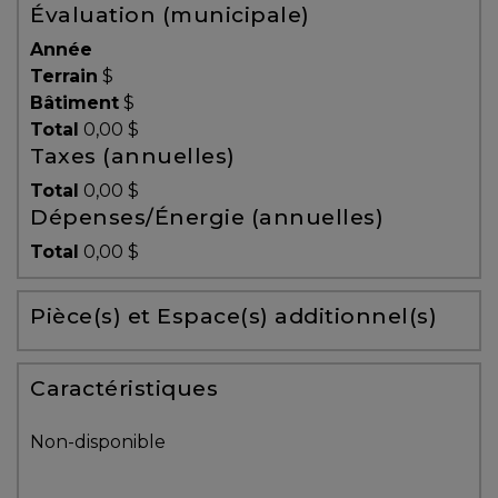
Évaluation (municipale)
Témoignages
Année
Blogue
Terrain
$
Bâtiment
$
Total
0,00 $
ACHAT
Taxes (annuelles)
Total
0,00 $
Dépenses/Énergie (annuelles)
Alerte
Total
0,00 $
immobilière
Pièce(s) et Espace(s) additionnel(s)
Avec
un
courtier
Caractéristiques
immobilier,
vous
Non-disponible
êtes
bien