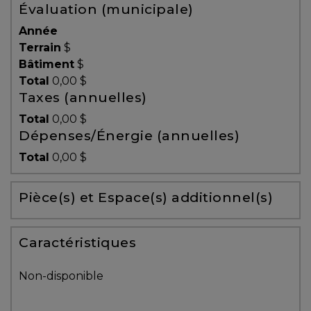
Évaluation (municipale)
Témoignages
Année
Blogue
Terrain
$
Bâtiment
$
Total
0,00 $
ACHAT
Taxes (annuelles)
Total
0,00 $
Dépenses/Énergie (annuelles)
Alerte
Total
0,00 $
immobilière
Pièce(s) et Espace(s) additionnel(s)
Avec
un
courtier
Caractéristiques
immobilier,
vous
Non-disponible
êtes
bien