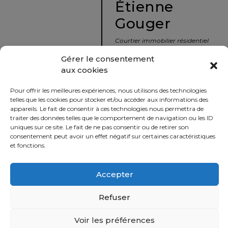
Étienne
protégé!
Gouger
Le
courtier
Courtier immobilier résidentiel
immobilier
et commercial
Gérer le consentement
:
aux cookies
votre
info@nousavonsvendu.co
chemin
Pour offrir les meilleures expériences, nous utilisons des technologies
vers
450 229-2992
telles que les cookies pour stocker et/ou accéder aux informations des
la
appareils. Le fait de consentir à ces technologies nous permettra de
50 rue morin,
traiter des données telles que le comportement de navigation ou les ID
tranquillité
uniques sur ce site. Le fait de ne pas consentir ou de retirer son
Sainte-Adèle, Québec
d’esprit
consentement peut avoir un effet négatif sur certaines caractéristiques
J8B 2P7
et fonctions.
Le
défi
Accepter
Imprimer
Partager
de
vendre
Refuser
à
juste
Voir les préférences
Politique
prix