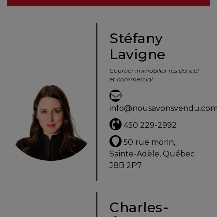
besoins
Stéfany
Lavigne
VENDRE
Courtier immobilier résidentiel
et commercial
Évaluation
en
info@nousavonsvendu.co
ligne
450 229-2992
Avec
50 rue morin,
un
Sainte-Adèle, Québec
courtier
J8B 2P7
immobilier,
vous
êtes
Charles-
bien