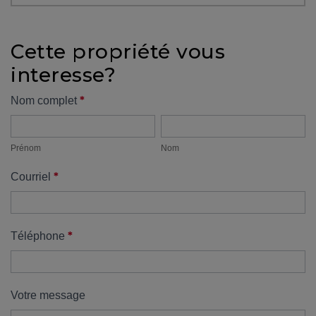
protégé!
Des
Cette propriété vous
outils
interesse?
pour
le
Formulaire
*
Nom complet
financement
Prénom
Nom
propriété
Devenir
propriétaire
Prénom
Nom
:
*
Courriel
UNE
EXCELLENTE
DÉCISION
!
*
Téléphone
Frais
de
démarrage
Votre message
: