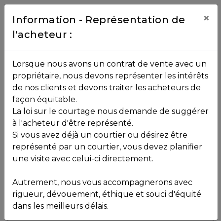
Contact
×
Information - Représentation de
l'acheteur :
450.229.2992
NOS
Lorsque nous avons un contrat de vente avec un
PROPRIÉTÉS
propriétaire, nous devons représenter les intérêts
Toutes les propriétés
de nos clients et devons traiter les acheteurs de
façon équitable.
, , ,
La loi sur le courtage nous demande de suggérer
Vendu
VOS
,
J8B 2Y8
à l'acheteur d'être représenté.
COURTIERS
Si vous avez déjà un courtier ou désirez être
représenté par un courtier, vous devez planifier
Voir plus de photos
une visite avec celui-ci directement.
MLS: 28564977
Notre
Autrement, nous vous accompagnerons avec
Équipe
rigueur, dévouement, éthique et souci d'équité
dans les meilleurs délais.
Partenaires