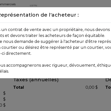
commercials
Représentation de l'acheteur :
DEPUIS 2013
8B 2P7
un contrat de vente avec un propriétaire, nous devons 
nts et devons traiter les acheteurs de façon équitable.
age nous demande de suggérer à l'acheteur d'être représ
 courtier ou désirez être représenté par un courtier, vo
i-ci directement.
us accompagnerons avec rigueur, dévouement, éthique 
lais.
Taxes (annuelles)
Dé
Total
0,00 $
To
$
$
0 $