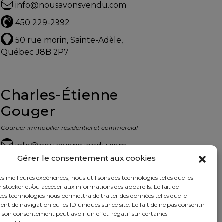
info@nousavonsvendu.com
450 229-2992
50 rue morin, Sainte-Adèle,
Québec J8B 2P7
Charles-Étienne
Gouger
Courtier immobilier résidentiel et commercial
info@nousavonsvendu.com
Gérer le consentement aux cookies
450 229-2992
les meilleures expériences, nous utilisons des technologies telles que les
50 rue morin, Sainte-Adèle,
 stocker et/ou accéder aux informations des appareils. Le fait de
Québec J8B 2P7
ces technologies nous permettra de traiter des données telles que le
 de navigation ou les ID uniques sur ce site. Le fait de ne pas consentir
r son consentement peut avoir un effet négatif sur certaines