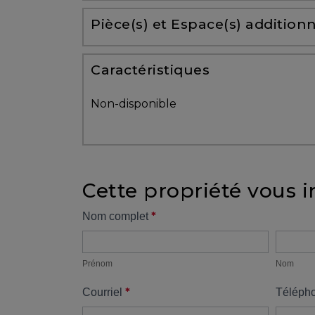
Partenaires
Pièce(s) et Espace(s) additionn
Témoignages
Caractéristiques
ACHAT
Non-disponible
Cette propriété vous i
VENDRE
Formulaire
*
Nom complet
Prénom
Nom
propriété
Alerte
immobilière
Prénom
Nom
*
Courriel
Téléph
Avec
un