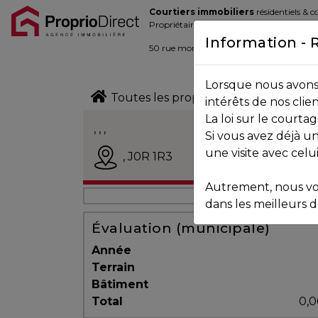
Courtiers immobiliers
résidentiels & 
Blogue
Propriétaires de la place d’affaire
Information - 
Contact
50 rue morin,
Sainte-Adèle
, Québec J
Lorsque nous avons 
450.229.2992
Toutes les propriétés
intérêts de nos clie
La loi sur le court
NOS
, , ,
Si vous avez déjà un
PROPRIÉTÉS
Vendu
une visite avec celu
,
J0R 1R3
Autrement, nous vo
VOS
dans les meilleurs dé
COURTIERS
Évaluation (municipale)
Année
Terrain
Notre
Bâtiment
Équipe
Total
0,0