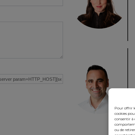
Pour offrir 
cookies pour
consentir à 
comportement
ou de retire