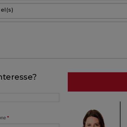
el(s)
nteresse?
*
one