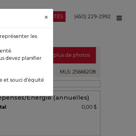
×
NOS PROPRIÉTÉS
(450) 229-2992
représenter les
enté.
Voir plus de photos
us devez planifier
MLS: 25666208
et souci d'équité
penses/Énergie (annuelles)
tal
0,00 $