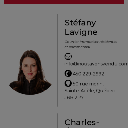
besoins
Stéfany
Lavigne
VENDRE
Courtier immobilier résidentiel
et commercial
Évaluation
en
info@nousavonsvendu.co
ligne
450 229-2992
Avec
50 rue morin,
un
Sainte-Adèle, Québec
courtier
J8B 2P7
immobilier,
vous
êtes
Charles-
bien