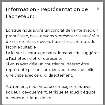
Contact
×
Information - Représentation de
l'acheteur :
450.229.2992
NOS
Lorsque nous avons un contrat de vente avec un
PROPRIÉTÉS
propriétaire, nous devons représenter les intérêts
Toutes les propriétés
de nos clients et devons traiter les acheteurs de
façon équitable.
, , ,
La loi sur le courtage nous demande de suggérer
Vendu
VOS
,
J0R 1K0
à l'acheteur d'être représenté.
COURTIERS
Si vous avez déjà un courtier ou désirez être
représenté par un courtier, vous devez planifier
Voir plus de photos
une visite avec celui-ci directement.
MLS: 26860138
Notre
Autrement, nous vous accompagnerons avec
Équipe
rigueur, dévouement, éthique et souci d'équité
dans les meilleurs délais.
Partenaires