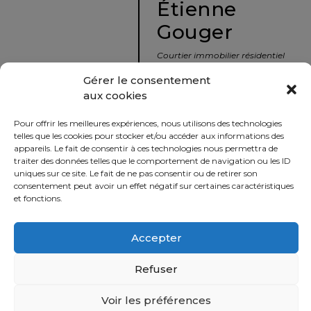
Étienne
protégé!
Gouger
Le
courtier
Courtier immobilier résidentiel
immobilier
et commercial
Gérer le consentement
:
aux cookies
votre
info@nousavonsvendu.co
chemin
Pour offrir les meilleures expériences, nous utilisons des technologies
vers
450 229-2992
telles que les cookies pour stocker et/ou accéder aux informations des
la
appareils. Le fait de consentir à ces technologies nous permettra de
50 rue morin,
traiter des données telles que le comportement de navigation ou les ID
tranquillité
uniques sur ce site. Le fait de ne pas consentir ou de retirer son
Sainte-Adèle, Québec
d’esprit
consentement peut avoir un effet négatif sur certaines caractéristiques
J8B 2P7
et fonctions.
Le
défi
Accepter
Imprimer
Partager
de
vendre
Refuser
à
juste
Voir les préférences
Politique
prix