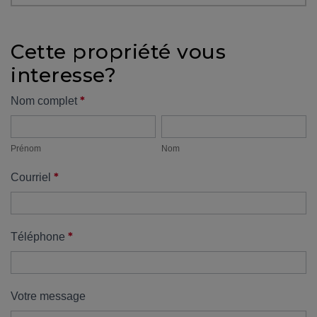
protégé!
Des
Cette propriété vous
outils
interesse?
pour
le
Formulaire
*
Nom complet
financement
Prénom
Nom
propriété
Devenir
propriétaire
Prénom
Nom
:
*
Courriel
UNE
EXCELLENTE
DÉCISION
!
*
Téléphone
Frais
de
démarrage
Votre message
: