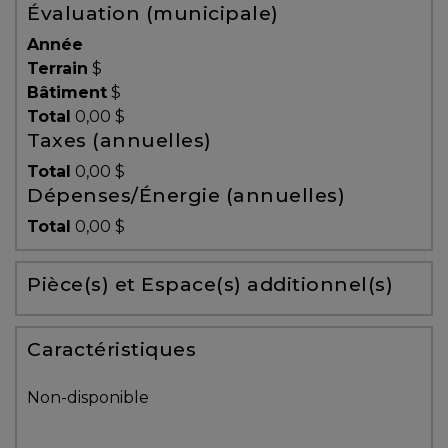
Évaluation (municipale)
Témoignages
Année
Blogue
Terrain
$
Bâtiment
$
Total
0,00 $
ACHAT
Taxes (annuelles)
Total
0,00 $
Dépenses/Énergie (annuelles)
Alerte
Total
0,00 $
immobilière
Pièce(s) et Espace(s) additionnel(s)
Avec
un
courtier
Caractéristiques
immobilier,
vous
Non-disponible
êtes
bien