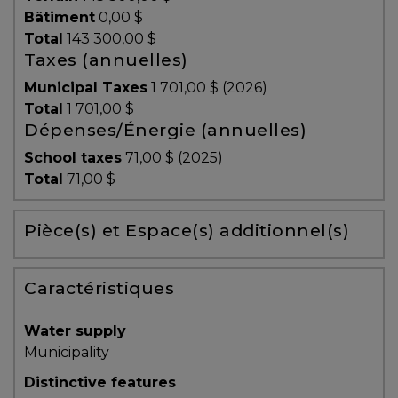
protégé!
Bâtiment
0,00 $
Total
143 300,00 $
Des
Taxes (annuelles)
outils
Municipal Taxes
1 701,00 $ (2026)
pour
Total
1 701,00 $
le
Dépenses/Énergie (annuelles)
financement
School taxes
71,00 $ (2025)
Devenir
Total
71,00 $
propriétaire
:
Pièce(s) et Espace(s) additionnel(s)
UNE
EXCELLENTE
DÉCISION
Caractéristiques
!
Frais
Water supply
de
Municipality
démarrage
Distinctive features
: