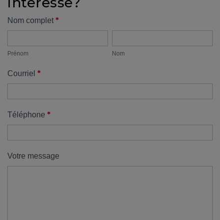
interesse?
besoins
Formulaire
*
Nom complet
Prénom
Nom
propriété
VENDRE
Prénom
Nom
*
Courriel
Évaluation
en
*
Téléphone
ligne
Avec
un
Votre message
courtier
immobilier,
vous
êtes
bien