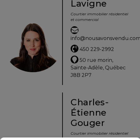
Lavigne
Les
Courtier immobilier résidentiel
documents
et commercial
à
avoir
info@nousavonsvendu.co
en
main
450 229-2992
50 rue morin,
Pour
Sainte-Adèle, Québec
vendre
J8B 2P7
rapidement,
faites
bonne
impression!
Charles-
Étienne
Activi-
T
Gouger
Programme
Courtier immobilier résidentiel
Visibili-
et commercial