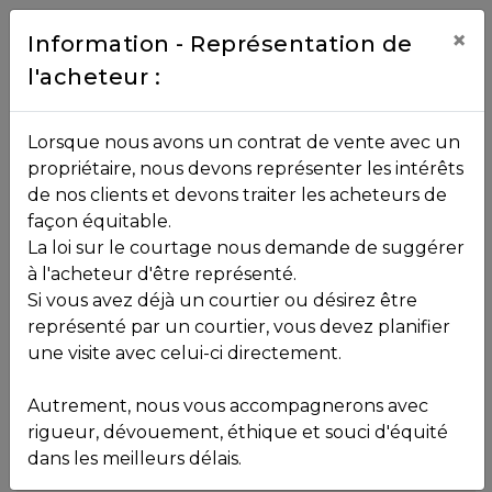
Contact
×
Information - Représentation de
l'acheteur :
450.229.2992
NOS
Lorsque nous avons un contrat de vente avec un
PROPRIÉTÉS
propriétaire, nous devons représenter les intérêts
Toutes les propriétés
1er rang de Doncaster
de nos clients et devons traiter les acheteurs de
façon équitable.
La loi sur le courtage nous demande de suggérer
249 000
$
VOS
à l'acheteur d'être représenté.
COURTIERS
Si vous avez déjà un courtier ou désirez être
représenté par un courtier, vous devez planifier
une visite avec celui-ci directement.
Notre
Autrement, nous vous accompagnerons avec
Équipe
rigueur, dévouement, éthique et souci d'équité
dans les meilleurs délais.
Partenaires
Terre/Terrain, Terrain vacant, ,