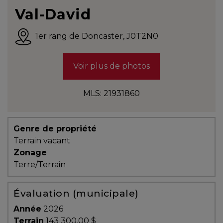
Témoignages
Val-David
Blogue
1er rang de Doncaster
,
J0T2N0
Voir plus de photos
ACHAT
MLS: 21931860
Alerte
immobilière
Genre de propriété
Terrain vacant
Avec
Zonage
un
Terre/Terrain
courtier
immobilier,
Évaluation (municipale)
vous
êtes
Année
2026
bien
Terrain
143 300,00 $