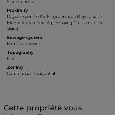
Street corner
y
Proximity
avez-
Daycare centre
Park - green area
Bicycle path
vous
Elementary school
Alpine skiing
Cross-country
pensé?
skiing
Locataire
Sewage system
Pourquoi
Municipal sewer
faire
Topography
affaire
Flat
avec
Zoning
un
Commercial
Residential
courtier
immobilier
Prenez
le
temps
Cette propriété vous
d’analyser
vos