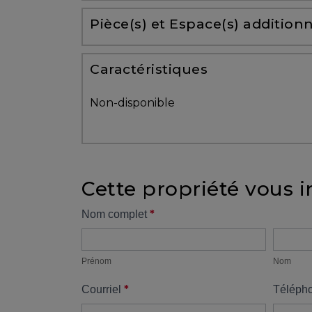
Partenaires
Pièce(s) et Espace(s) additionn
Témoignages
Caractéristiques
ACHAT
Non-disponible
Cette propriété vous i
VENDRE
Formulaire
*
Nom complet
Prénom
Nom
propriété
Alerte
immobilière
Prénom
Nom
*
Courriel
Téléph
Avec
un