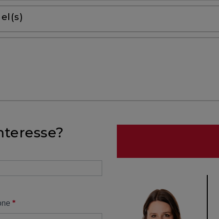
el(s)
nteresse?
*
one