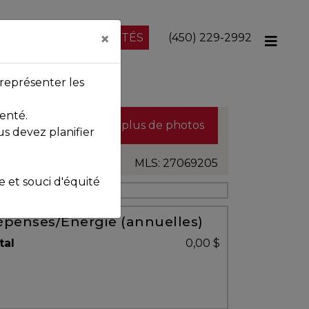
×
NOS PROPRIÉTÉS
(450) 229-2992
représenter les
enté.
Voir plus de photos
us devez planifier
MLS: 27069205
et souci d'équité
penses/Énergie (annuelles)
tal
0,00 $