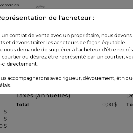
commercials
Représentation de l'acheteur :
DEPUIS 2013
8B 2P7
un contrat de vente avec un propriétaire, nous devons 
nts et devons traiter les acheteurs de façon équitable.
age nous demande de suggérer à l'acheteur d'être représ
 courtier ou désirez être représenté par un courtier, vo
i-ci directement.
us accompagnerons avec rigueur, dévouement, éthique 
lais.
Taxes (annuelles)
Dé
Total
0,00 $
To
$
$
0 $