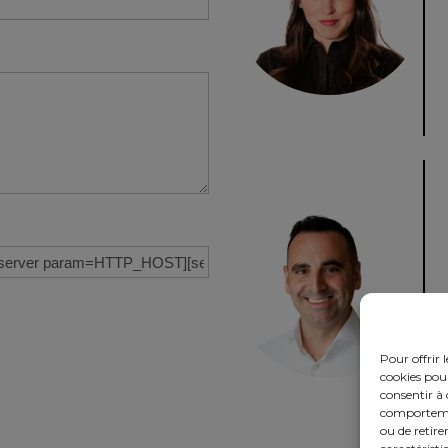
Pour offrir 
cookies pour
consentir à 
comportement
ou de retire