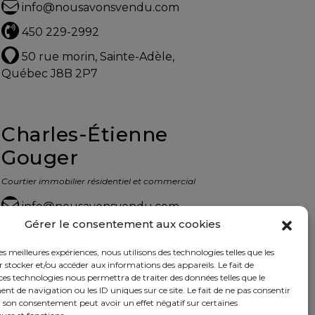
info@nousavonsvendu.com
450 229-2992
50 rue morin, Sainte-Adèle,
Québec J8B 2P7
Charles-Étienne
Gouger
Courtier immobilier résidentiel et commercial
info@nousavonsvendu.com
Gérer le consentement aux cookies
450 229-2992
les meilleures expériences, nous utilisons des technologies telles que les
50 rue morin, Sainte-Adèle,
 stocker et/ou accéder aux informations des appareils. Le fait de
Québec J8B 2P7
ces technologies nous permettra de traiter des données telles que le
 de navigation ou les ID uniques sur ce site. Le fait de ne pas consentir
r son consentement peut avoir un effet négatif sur certaines