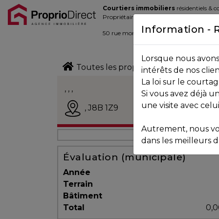
Courtiers immobiliers
résidentiels & 
Blogue
Propriétaires de la place d’affaire
Information - 
Contact
50 rue morin,
Sainte-Adèle
, Québec J
Lorsque nous avons 
450.229.2992
Toutes les propriétés
intérêts de nos clie
La loi sur le court
NOS
, , ,
Si vous avez déjà un
PROPRIÉTÉS
Vendu
une visite avec celu
,
J8B 1Z9
Autrement, nous vo
VOS
dans les meilleurs dé
COURTIERS
Évaluation (municipale)
Année
Terrain
Notre
Bâtiment
Équipe
Total
0,0