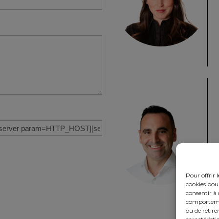
Pour offrir 
cookies pour
consentir à 
comportement
ou de retire