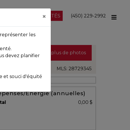
×
NOS PROPRIÉTÉS
(450) 229-2992
représenter les
enté.
Voir plus de photos
us devez planifier
MLS: 28729345
et souci d'équité
penses/Énergie (annuelles)
tal
0,00 $