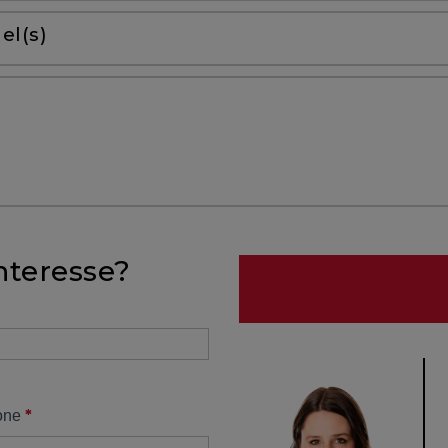
el(s)
nteresse?
*
one