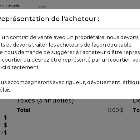
commercials
Représentation de l'acheteur :
DEPUIS 2013
8B 2P7
un contrat de vente avec un propriétaire, nous devons 
nts et devons traiter les acheteurs de façon équitable.
age nous demande de suggérer à l'acheteur d'être représ
 courtier ou désirez être représenté par un courtier, vo
i-ci directement.
us accompagnerons avec rigueur, dévouement, éthique 
lais.
Taxes (annuelles)
Dé
Total
0,00 $
To
$
$
0 $