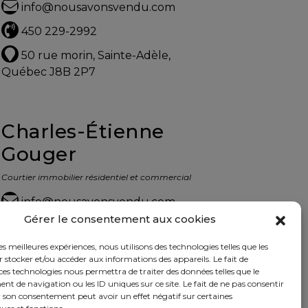
info@nousavonsvendu.com
450 229-2992
50 rue morin, Sainte-Adèle,
Québec J8B 2P7
Charles-Étienne
Gouger
Courtier immobilier résidentiel et commercial
info@nousavonsvendu.com
Gérer le consentement aux cookies
450 229-2992
les meilleures expériences, nous utilisons des technologies telles que les
50 rue morin, Sainte-Adèle,
 stocker et/ou accéder aux informations des appareils. Le fait de
Québec J8B 2P7
ces technologies nous permettra de traiter des données telles que le
 de navigation ou les ID uniques sur ce site. Le fait de ne pas consentir
r son consentement peut avoir un effet négatif sur certaines