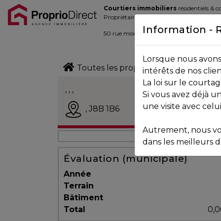
Courtiers immobiliers
résidentiels & 
Blogue
Propriétaires de la place d’affaire
Information - 
Contact
50 rue morin,
Sainte-Adèle
, Québec J
Lorsque nous avons 
450.229.2992
Toutes les propriétés
intérêts de nos clie
La loi sur le court
NOS
, , ,
Si vous avez déjà un
PROPRIÉTÉS
Vendu
une visite avec celu
,
J8B 1B6
Autrement, nous vo
VOS
dans les meilleurs dé
COURTIERS
Évaluation (municipale)
Année
Terrain
Notre
Bâtiment
Équipe
Total
0,0