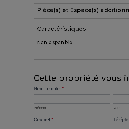
Partenaires
Pièce(s) et Espace(s) additionn
Témoignages
Caractéristiques
ACHAT
Non-disponible
Cette propriété vous i
VENDRE
Formulaire
*
Nom complet
Prénom
Nom
propriété
Alerte
immobilière
Prénom
Nom
*
Courriel
Téléph
Avec
un