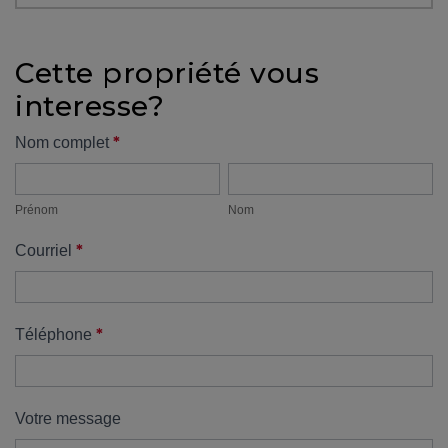
protégé!
Des
Cette propriété vous
outils
interesse?
pour
le
Formulaire
*
Nom complet
financement
Prénom
Nom
propriété
Devenir
propriétaire
Prénom
Nom
:
*
Courriel
UNE
EXCELLENTE
DÉCISION
!
*
Téléphone
Frais
de
démarrage
Votre message
: