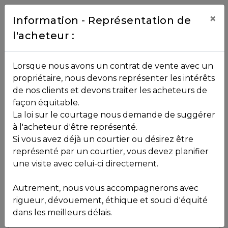
Contact
×
Information - Représentation de
l'acheteur :
450.229.2992
NOS
Lorsque nous avons un contrat de vente avec un
PROPRIÉTÉS
propriétaire, nous devons représenter les intérêts
Toutes les propriétés
de nos clients et devons traiter les acheteurs de
façon équitable.
, , ,
La loi sur le courtage nous demande de suggérer
Vendu
VOS
,
J0T 2N0
à l'acheteur d'être représenté.
COURTIERS
Si vous avez déjà un courtier ou désirez être
représenté par un courtier, vous devez planifier
Voir plus de photos
une visite avec celui-ci directement.
MLS: 24454742
Notre
Autrement, nous vous accompagnerons avec
Équipe
rigueur, dévouement, éthique et souci d'équité
dans les meilleurs délais.
Partenaires