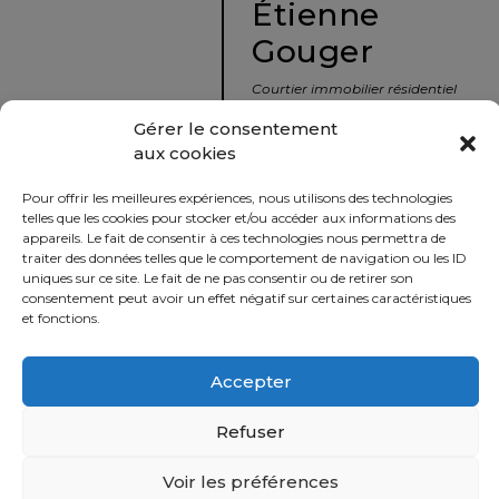
Étienne
protégé!
Gouger
Le
courtier
Courtier immobilier résidentiel
immobilier
et commercial
Gérer le consentement
:
aux cookies
votre
info@nousavonsvendu.co
chemin
Pour offrir les meilleures expériences, nous utilisons des technologies
vers
450 229-2992
telles que les cookies pour stocker et/ou accéder aux informations des
la
appareils. Le fait de consentir à ces technologies nous permettra de
50 rue morin,
traiter des données telles que le comportement de navigation ou les ID
tranquillité
uniques sur ce site. Le fait de ne pas consentir ou de retirer son
Sainte-Adèle, Québec
d’esprit
consentement peut avoir un effet négatif sur certaines caractéristiques
J8B 2P7
et fonctions.
Le
défi
Accepter
Imprimer
Partager
de
vendre
Refuser
à
juste
Voir les préférences
Politique
prix