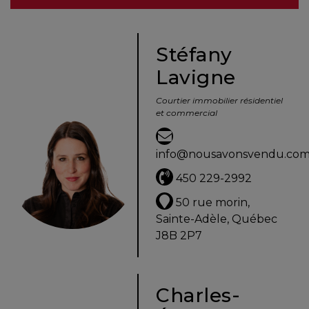
besoins
Stéfany
Lavigne
VENDRE
Courtier immobilier résidentiel
et commercial
Évaluation
en
info@nousavonsvendu.co
ligne
450 229-2992
Avec
50 rue morin,
un
Sainte-Adèle, Québec
courtier
J8B 2P7
immobilier,
vous
êtes
Charles-
bien