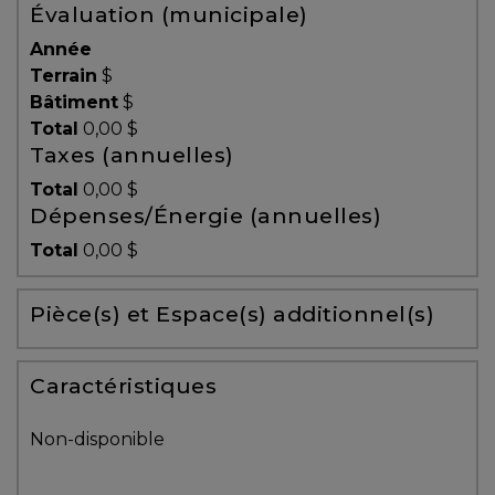
Évaluation (municipale)
Témoignages
Année
Blogue
Terrain
$
Bâtiment
$
Total
0,00 $
ACHAT
Taxes (annuelles)
Total
0,00 $
Dépenses/Énergie (annuelles)
Alerte
Total
0,00 $
immobilière
Pièce(s) et Espace(s) additionnel(s)
Avec
un
courtier
Caractéristiques
immobilier,
vous
Non-disponible
êtes
bien