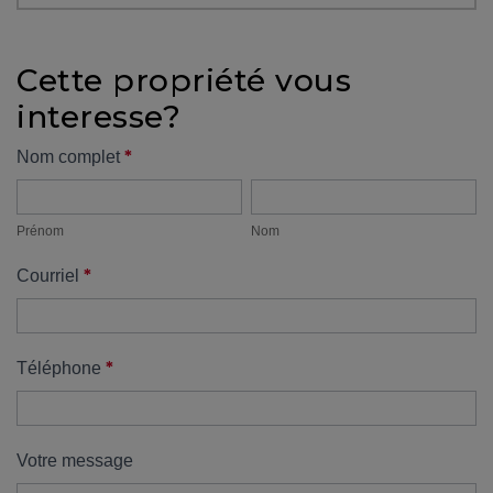
protégé!
Des
Cette propriété vous
outils
interesse?
pour
le
Formulaire
*
Nom complet
financement
Prénom
Nom
propriété
Devenir
propriétaire
Prénom
Nom
:
*
Courriel
UNE
EXCELLENTE
DÉCISION
!
*
Téléphone
Frais
de
démarrage
Votre message
: