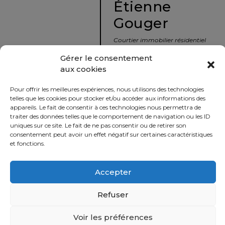
Étienne
protégé!
Gouger
Le
courtier
Courtier immobilier résidentiel
immobilier
et commercial
Gérer le consentement
:
aux cookies
votre
info@nousavonsvendu.co
chemin
Pour offrir les meilleures expériences, nous utilisons des technologies
vers
450 229-2992
telles que les cookies pour stocker et/ou accéder aux informations des
la
appareils. Le fait de consentir à ces technologies nous permettra de
50 rue morin,
traiter des données telles que le comportement de navigation ou les ID
tranquillité
uniques sur ce site. Le fait de ne pas consentir ou de retirer son
Sainte-Adèle, Québec
d’esprit
consentement peut avoir un effet négatif sur certaines caractéristiques
J8B 2P7
et fonctions.
Le
défi
Accepter
Imprimer
Partager
de
vendre
Refuser
à
juste
Voir les préférences
Politique
prix