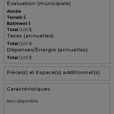
Évaluation (municipale)
Témoignages
Année
Blogue
Terrain
$
Bâtiment
$
Total
0,00 $
ACHAT
Taxes (annuelles)
Total
0,00 $
Dépenses/Énergie (annuelles)
Alerte
Total
0,00 $
immobilière
Pièce(s) et Espace(s) additionnel(s)
Avec
un
courtier
Caractéristiques
immobilier,
vous
Non-disponible
êtes
bien