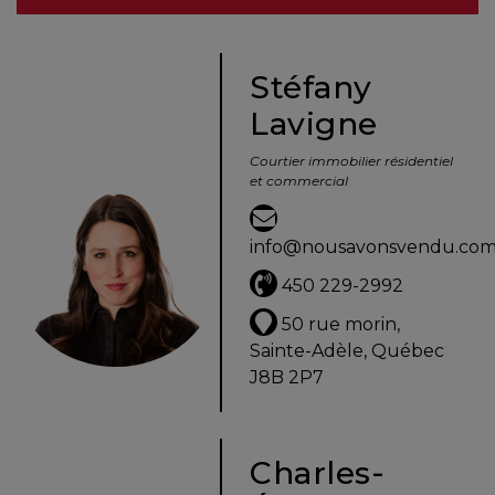
besoins
Stéfany
Lavigne
VENDRE
Courtier immobilier résidentiel
et commercial
Évaluation
en
info@nousavonsvendu.co
ligne
450 229-2992
Avec
50 rue morin,
un
Sainte-Adèle, Québec
courtier
J8B 2P7
immobilier,
vous
êtes
Charles-
bien