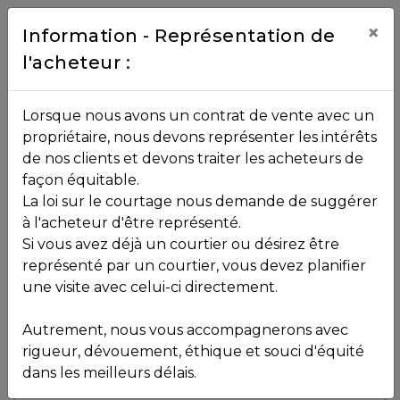
Contact
×
Information - Représentation de
l'acheteur :
450.229.2992
NOS
Lorsque nous avons un contrat de vente avec un
PROPRIÉTÉS
propriétaire, nous devons représenter les intérêts
Toutes les propriétés
de nos clients et devons traiter les acheteurs de
façon équitable.
, , ,
La loi sur le courtage nous demande de suggérer
Vendu
VOS
,
J8B 3C8
à l'acheteur d'être représenté.
COURTIERS
Si vous avez déjà un courtier ou désirez être
représenté par un courtier, vous devez planifier
Voir plus de photos
une visite avec celui-ci directement.
MLS: 14730170
Notre
Autrement, nous vous accompagnerons avec
Équipe
rigueur, dévouement, éthique et souci d'équité
dans les meilleurs délais.
Partenaires