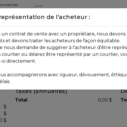
commercials
Représentation de l'acheteur :
DEPUIS 2013
8B 2P7
un contrat de vente avec un propriétaire, nous devons 
nts et devons traiter les acheteurs de façon équitable.
age nous demande de suggérer à l'acheteur d'être représ
 courtier ou désirez être représenté par un courtier, vo
i-ci directement.
us accompagnerons avec rigueur, dévouement, éthique 
lais.
Taxes (annuelles)
Dé
Total
0,00 $
To
$
$
0 $