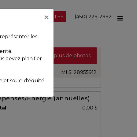
×
NOS PROPRIÉTÉS
(450) 229-2992
représenter les
enté.
Voir plus de photos
us devez planifier
MLS: 28955912
et souci d'équité
penses/Énergie (annuelles)
tal
0,00 $