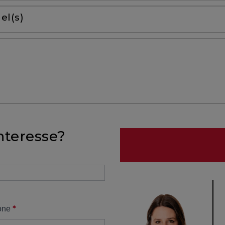
el(s)
nteresse?
*
one