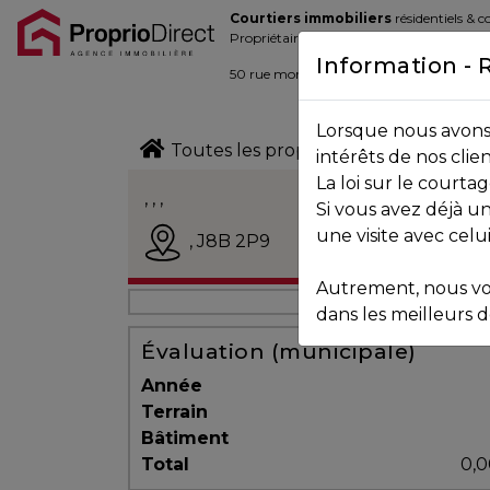
Courtiers immobiliers
résidentiels & 
Blogue
Propriétaires de la place d’affaire
Information - 
Contact
50 rue morin,
Sainte-Adèle
, Québec J
Lorsque nous avons 
450.229.2992
Toutes les propriétés
intérêts de nos clie
La loi sur le court
NOS
, , ,
Si vous avez déjà un
PROPRIÉTÉS
Vendu
une visite avec celu
,
J8B 2P9
Autrement, nous vo
VOS
dans les meilleurs dé
COURTIERS
Évaluation (municipale)
Année
Terrain
Notre
Bâtiment
Équipe
Total
0,0