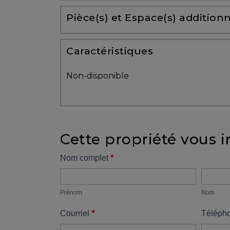
Partenaires
Pièce(s) et Espace(s) additionn
Témoignages
Caractéristiques
ACHAT
Non-disponible
Cette propriété vous i
VENDRE
Formulaire
*
Nom complet
Prénom
Nom
propriété
Alerte
immobilière
Prénom
Nom
*
Courriel
Téléph
Avec
un