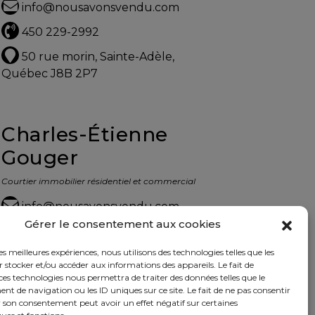
info@nousavonsvendu.com
450 229-2992
50 rue morin, Sainte-Adèle,
Québec J8B 2P7
Charles-Étienne
Gouger
Courtier immobilier résidentiel et commercial
info@nousavonsvendu.com
Gérer le consentement aux cookies
450 229-2992
les meilleures expériences, nous utilisons des technologies telles que les
50 rue morin, Sainte-Adèle,
 stocker et/ou accéder aux informations des appareils. Le fait de
Québec J8B 2P7
ces technologies nous permettra de traiter des données telles que le
 de navigation ou les ID uniques sur ce site. Le fait de ne pas consentir
r son consentement peut avoir un effet négatif sur certaines