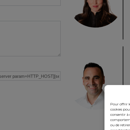
Pour offrir 
cookies pour
consentir à 
comportement
ou de retire