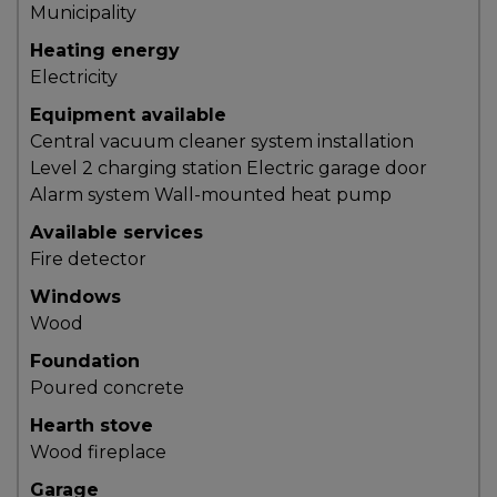
Municipality
Les
Heating energy
documents
Electricity
à
Equipment available
avoir
Central vacuum cleaner system installation
en
Level 2 charging station
Electric garage door
main
Alarm system
Wall-mounted heat pump
Pour
Available services
vendre
Fire detector
rapidement,
Windows
faites
Wood
bonne
impression!
Foundation
Poured concrete
Activi-
T
Hearth stove
Wood fireplace
Programme
Garage
Visibili-