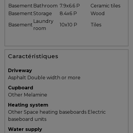
protégé!
Basement
Bathroom
7.9x6.6 P
Ceramic tiles
Basement
Storage
8.4x6 P
Wood
Le
Laundry
courtier
Basement
10x10 P
Tiles
room
immobilier
:
votre
chemin
Caractéristiques
vers
la
Driveway
tranquillité
Asphalt
Double width or more
d’esprit
Cupboard
Le
Other
Melamine
défi
de
Heating system
vendre
Other
Space heating baseboards
Electric
à
baseboard units
juste
Water supply
prix