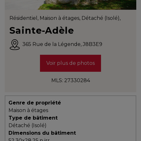
Témoignages
Blogue
Résidentiel, Maison à étages, Détaché (Isolé),
Sainte-Adèle
ACHAT
365
Rue de la Légende
,
J8B3E9
Voir plus de photos
Alerte
immobilière
MLS: 27330284
Avec
un
Genre de propriété
courtier
Maison à étages
immobilier,
Type de bâtiment
vous
Détaché (Isolé)
êtes
Dimensions du bâtiment
bien
52,30x28,25 p irr