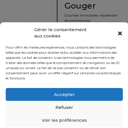
Gouger
Courtier immobilier résidentiel
et commercial
Gérer le consentement
aux cookies
info@nousavonsvendu.co
450 229-2992
Pour offrir les meilleures expériences, nous utilisons des technologies
telles que les cookies pour stocker et/ou accéder aux informations des
50 rue morin,
appareils. Le fait de consentir à ces technologies nous permettra de
traiter des données telles que le comportement de navigation ou les ID
Sainte-Adèle, Québec
uniques sur ce site. Le fait de ne pas consentir ou de retirer son
J8B 2P7
consentement peut avoir un effet négatif sur certaines caractéristiques
et fonctions.
Imprimer
Partager
Accepter
Refuser
Politique
Voir les préférences
© 2021 tous droits réservés - Équipe Stéfany & Charles -