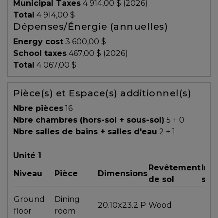
Municipal Taxes
4 914,00 $ (2026)
y
Total
4 914,00 $
avez-
Dépenses/Énergie (annuelles)
vous
Energy cost
3 600,00 $
pensé?
School taxes
467,00 $ (2026)
Locataire
Total
4 067,00 $
Pourquoi
Pièce(s) et Espace(s) additionnel(s)
faire
affaire
Nbre pièces
16
avec
Nbre chambres (hors-sol + sous-sol)
5 + 0
un
Nbre salles de bains + salles d'eau
2 + 1
courtier
immobilier
Unité 1
Revêtement
Inf
Prenez
Niveau
Pièce
Dimensions
de sol
sup
le
temps
Ground
Dining
20.10x23.2 P
Wood
d’analyser
floor
room
vos