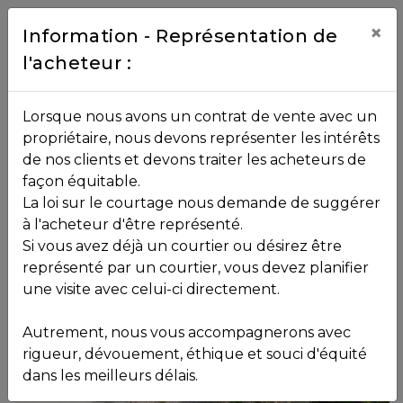
Contact
×
Information - Représentation de
l'acheteur :
450.229.2992
NOS
Lorsque nous avons un contrat de vente avec un
PROPRIÉTÉS
propriétaire, nous devons représenter les intérêts
Toutes les propriétés
365
Rue de la
de nos clients et devons traiter les acheteurs de
Légende
Sainte-Adèle
façon équitable.
La loi sur le courtage nous demande de suggérer
VOS
à l'acheteur d'être représenté.
724 900
$
COURTIERS
Si vous avez déjà un courtier ou désirez être
représenté par un courtier, vous devez planifier
une visite avec celui-ci directement.
Notre
Autrement, nous vous accompagnerons avec
Équipe
rigueur, dévouement, éthique et souci d'équité
dans les meilleurs délais.
Partenaires