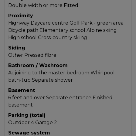
Double width or more
Fitted
T
Proximity
Programmes
Highway
Daycare centre
Golf
Park - green area
exclusifs
Bicycle path
Elementary school
Alpine skiing
High school
Cross-country skiing
Siding
Other
Pressed fibre
Bathroom / Washroom
Adjoining to the master bedroom
Whirlpool
bath-tub
Separate shower
Basement
6 feet and over
Separate entrance
Finished
basement
Parking (total)
Outdoor
4
Garage
2
Sewage system