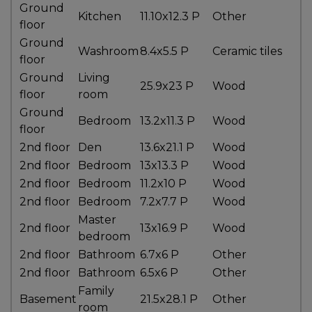
Ground
besoins
Kitchen
11.10x12.3 P
Other
floor
Ground
Washroom
8.4x5.5 P
Ceramic tiles
floor
VENDRE
Ground
Living
25.9x23 P
Wood
floor
room
Ground
Bedroom
13.2x11.3 P
Wood
floor
Évaluation
2nd floor
Den
13.6x21.1 P
Wood
en
2nd floor
Bedroom
13x13.3 P
Wood
ligne
2nd floor
Bedroom
11.2x10 P
Wood
Avec
2nd floor
Bedroom
7.2x7.7 P
Wood
un
Master
2nd floor
13x16.9 P
Wood
courtier
bedroom
immobilier,
2nd floor
Bathroom
6.7x6 P
Other
vous
2nd floor
Bathroom
6.5x6 P
Other
êtes
Family
Basement
21.5x28.1 P
Other
bien
room