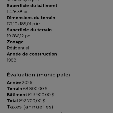
protégé!
Superficie du bâtiment
1 476,38 pc
Des
Dimensions du terrain
outils
171,10x185,01 p irr
pour
Superficie du terrain
le
19 686,12 pc
financement
Zonage
Devenir
Résidentiel
propriétaire
Année de construction
:
1988
UNE
EXCELLENTE
Évaluation (municipale)
DÉCISION
Année
2026
!
Terrain
68 800,00 $
Frais
Bâtiment
623 900,00 $
de
Total
692 700,00 $
démarrage
Taxes (annuelles)
: