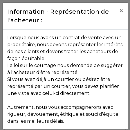
Contact
×
Information - Représentation de
l'acheteur :
450.229.2992
NOS
Lorsque nous avons un contrat de vente avec un
PROPRIÉTÉS
propriétaire, nous devons représenter les intérêts
Toutes les propriétés
de nos clients et devons traiter les acheteurs de
façon équitable.
, , ,
La loi sur le courtage nous demande de suggérer
Vendu
VOS
,
J0R 1K0
à l'acheteur d'être représenté.
COURTIERS
Si vous avez déjà un courtier ou désirez être
représenté par un courtier, vous devez planifier
Voir plus de photos
une visite avec celui-ci directement.
MLS: 11924376
Notre
Autrement, nous vous accompagnerons avec
Équipe
rigueur, dévouement, éthique et souci d'équité
dans les meilleurs délais.
Partenaires