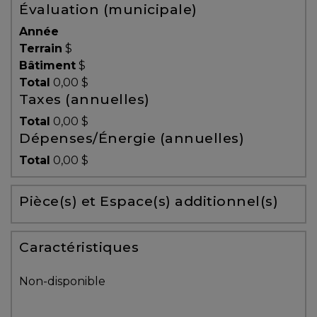
Évaluation (municipale)
Témoignages
Année
Blogue
Terrain
$
Bâtiment
$
Total
0,00 $
ACHAT
Taxes (annuelles)
Total
0,00 $
Dépenses/Énergie (annuelles)
Alerte
Total
0,00 $
immobilière
Pièce(s) et Espace(s) additionnel(s)
Avec
un
courtier
Caractéristiques
immobilier,
vous
Non-disponible
êtes
bien