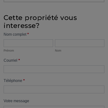
protégé!
Des
Cette propriété vous
outils
interesse?
pour
le
Formulaire
*
Nom complet
financement
Prénom
Nom
propriété
Devenir
propriétaire
Prénom
Nom
:
*
Courriel
UNE
EXCELLENTE
DÉCISION
!
*
Téléphone
Frais
de
démarrage
Votre message
: