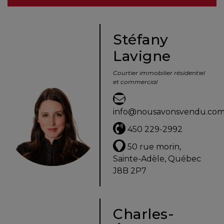
besoins
Stéfany
Lavigne
VENDRE
Courtier immobilier résidentiel
et commercial
Évaluation
en
info@nousavonsvendu.co
ligne
450 229-2992
Avec
50 rue morin,
un
Sainte-Adèle, Québec
courtier
J8B 2P7
immobilier,
vous
êtes
Charles-
bien