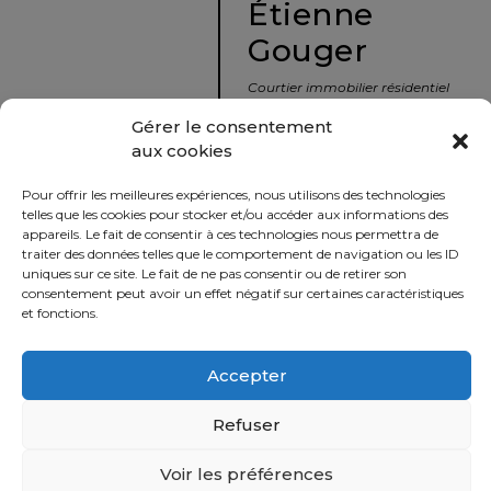
Étienne
protégé!
Gouger
Le
courtier
Courtier immobilier résidentiel
immobilier
et commercial
Gérer le consentement
:
aux cookies
votre
info@nousavonsvendu.co
chemin
Pour offrir les meilleures expériences, nous utilisons des technologies
vers
450 229-2992
telles que les cookies pour stocker et/ou accéder aux informations des
la
appareils. Le fait de consentir à ces technologies nous permettra de
50 rue morin,
traiter des données telles que le comportement de navigation ou les ID
tranquillité
uniques sur ce site. Le fait de ne pas consentir ou de retirer son
Sainte-Adèle, Québec
d’esprit
consentement peut avoir un effet négatif sur certaines caractéristiques
J8B 2P7
et fonctions.
Le
défi
Accepter
Imprimer
Partager
de
vendre
Refuser
à
juste
Voir les préférences
Politique
prix