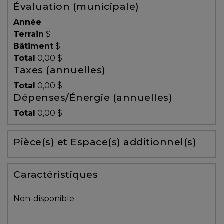
Évaluation (municipale)
Témoignages
Année
Blogue
Terrain
$
Bâtiment
$
Total
0,00 $
ACHAT
Taxes (annuelles)
Total
0,00 $
Dépenses/Énergie (annuelles)
Alerte
Total
0,00 $
immobilière
Pièce(s) et Espace(s) additionnel(s)
Avec
un
courtier
Caractéristiques
immobilier,
vous
Non-disponible
êtes
bien