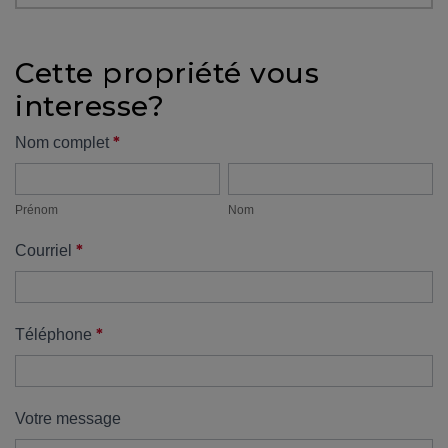
protégé!
Des
Cette propriété vous
outils
interesse?
pour
le
Formulaire
*
Nom complet
financement
Prénom
Nom
propriété
Devenir
propriétaire
Prénom
Nom
:
*
Courriel
UNE
EXCELLENTE
DÉCISION
!
*
Téléphone
Frais
de
démarrage
Votre message
: