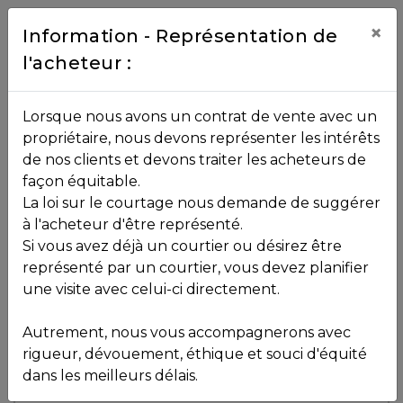
Contact
×
Information - Représentation de
l'acheteur :
450.229.2992
NOS
Lorsque nous avons un contrat de vente avec un
PROPRIÉTÉS
propriétaire, nous devons représenter les intérêts
Toutes les propriétés
de nos clients et devons traiter les acheteurs de
façon équitable.
, , ,
La loi sur le courtage nous demande de suggérer
Vendu
VOS
,
J0R 1K0
à l'acheteur d'être représenté.
COURTIERS
Si vous avez déjà un courtier ou désirez être
représenté par un courtier, vous devez planifier
Voir plus de photos
une visite avec celui-ci directement.
MLS: 11924376
Notre
Autrement, nous vous accompagnerons avec
Équipe
rigueur, dévouement, éthique et souci d'équité
dans les meilleurs délais.
Partenaires