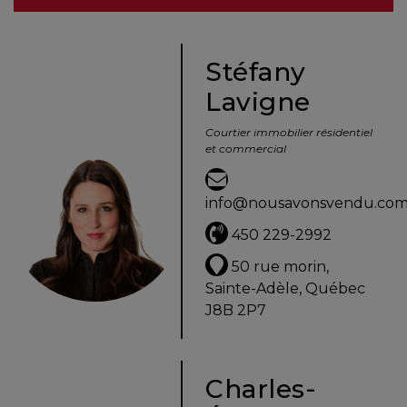
besoins
Stéfany
Lavigne
VENDRE
Courtier immobilier résidentiel
et commercial
Évaluation
en
info@nousavonsvendu.co
ligne
450 229-2992
Avec
50 rue morin,
un
Sainte-Adèle, Québec
courtier
J8B 2P7
immobilier,
vous
êtes
Charles-
bien