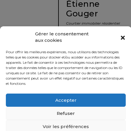
Étienne
protégé!
Gouger
Le
courtier
Courtier immobilier résidentiel
immobilier
et commercial
Gérer le consentement
:
aux cookies
votre
info@nousavonsvendu.co
chemin
Pour offrir les meilleures expériences, nous utilisons des technologies
vers
450 229-2992
telles que les cookies pour stocker et/ou accéder aux informations des
la
appareils. Le fait de consentir à ces technologies nous permettra de
50 rue morin,
traiter des données telles que le comportement de navigation ou les ID
tranquillité
uniques sur ce site. Le fait de ne pas consentir ou de retirer son
Sainte-Adèle, Québec
d’esprit
consentement peut avoir un effet négatif sur certaines caractéristiques
J8B 2P7
et fonctions.
Le
défi
Accepter
Imprimer
Partager
de
vendre
Refuser
à
juste
Voir les préférences
Politique
prix