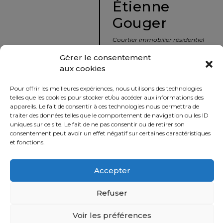
Étienne
protégé!
Gouger
Le
courtier
Courtier immobilier résidentiel
immobilier
et commercial
Gérer le consentement
:
aux cookies
votre
info@nousavonsvendu.co
chemin
Pour offrir les meilleures expériences, nous utilisons des technologies
vers
450 229-2992
telles que les cookies pour stocker et/ou accéder aux informations des
la
appareils. Le fait de consentir à ces technologies nous permettra de
50 rue morin,
traiter des données telles que le comportement de navigation ou les ID
tranquillité
uniques sur ce site. Le fait de ne pas consentir ou de retirer son
Sainte-Adèle, Québec
d’esprit
consentement peut avoir un effet négatif sur certaines caractéristiques
J8B 2P7
et fonctions.
Le
défi
Accepter
Imprimer
Partager
de
vendre
Refuser
à
juste
Voir les préférences
Politique
prix