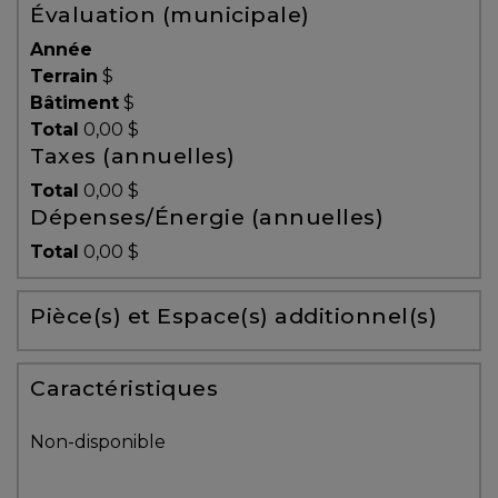
Évaluation (municipale)
Témoignages
Année
Blogue
Terrain
$
Bâtiment
$
Total
0,00 $
ACHAT
Taxes (annuelles)
Total
0,00 $
Dépenses/Énergie (annuelles)
Alerte
Total
0,00 $
immobilière
Pièce(s) et Espace(s) additionnel(s)
Avec
un
courtier
Caractéristiques
immobilier,
vous
Non-disponible
êtes
bien