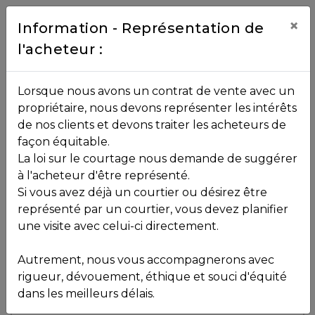
Contact
×
Information - Représentation de
l'acheteur :
450.229.2992
NOS
Lorsque nous avons un contrat de vente avec un
PROPRIÉTÉS
propriétaire, nous devons représenter les intérêts
Toutes les propriétés
de nos clients et devons traiter les acheteurs de
façon équitable.
, , ,
La loi sur le courtage nous demande de suggérer
Vendu
VOS
,
J8B 2L5
à l'acheteur d'être représenté.
COURTIERS
Si vous avez déjà un courtier ou désirez être
représenté par un courtier, vous devez planifier
Voir plus de photos
une visite avec celui-ci directement.
MLS: 16078679
Notre
Autrement, nous vous accompagnerons avec
Équipe
rigueur, dévouement, éthique et souci d'équité
dans les meilleurs délais.
Partenaires