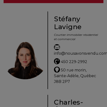
besoins
Stéfany
Lavigne
VENDRE
Courtier immobilier résidentiel
et commercial
Évaluation
en
info@nousavonsvendu.co
ligne
450 229-2992
Avec
50 rue morin,
un
Sainte-Adèle, Québec
courtier
J8B 2P7
immobilier,
vous
êtes
Charles-
bien