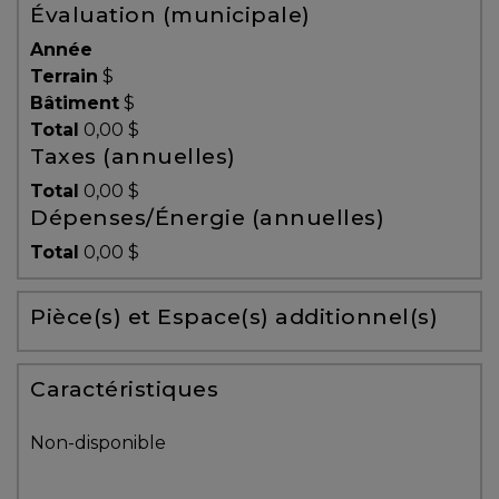
Évaluation (municipale)
Témoignages
Année
Blogue
Terrain
$
Bâtiment
$
Total
0,00 $
ACHAT
Taxes (annuelles)
Total
0,00 $
Dépenses/Énergie (annuelles)
Alerte
Total
0,00 $
immobilière
Pièce(s) et Espace(s) additionnel(s)
Avec
un
courtier
Caractéristiques
immobilier,
vous
Non-disponible
êtes
bien