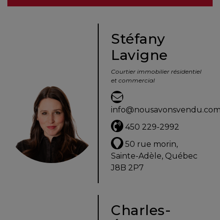
besoins
Stéfany
Lavigne
VENDRE
Courtier immobilier résidentiel
et commercial
Évaluation
en
info@nousavonsvendu.co
ligne
450 229-2992
Avec
50 rue morin,
un
Sainte-Adèle, Québec
courtier
J8B 2P7
immobilier,
vous
êtes
Charles-
bien