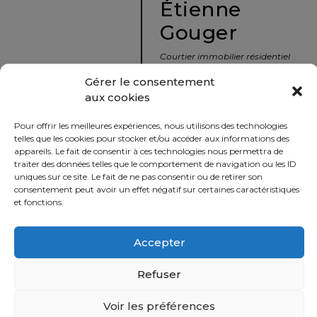
Étienne
protégé!
Gouger
Le
courtier
Courtier immobilier résidentiel
immobilier
et commercial
Gérer le consentement
:
aux cookies
votre
info@nousavonsvendu.co
chemin
Pour offrir les meilleures expériences, nous utilisons des technologies
vers
450 229-2992
telles que les cookies pour stocker et/ou accéder aux informations des
la
appareils. Le fait de consentir à ces technologies nous permettra de
50 rue morin,
traiter des données telles que le comportement de navigation ou les ID
tranquillité
uniques sur ce site. Le fait de ne pas consentir ou de retirer son
Sainte-Adèle, Québec
d’esprit
consentement peut avoir un effet négatif sur certaines caractéristiques
J8B 2P7
et fonctions.
Le
défi
Accepter
Imprimer
Partager
de
vendre
Refuser
à
juste
Voir les préférences
Politique
prix