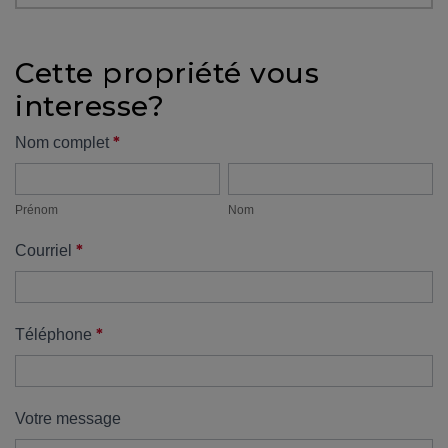
protégé!
Des
Cette propriété vous
outils
interesse?
pour
le
Formulaire
*
Nom complet
financement
Prénom
Nom
propriété
Devenir
propriétaire
Prénom
Nom
:
*
Courriel
UNE
EXCELLENTE
DÉCISION
!
*
Téléphone
Frais
de
démarrage
Votre message
: