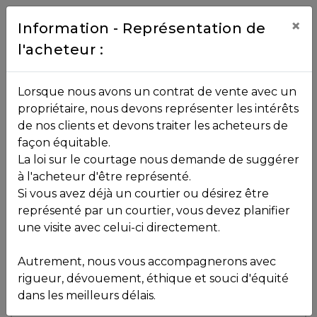
Contact
×
Information - Représentation de
l'acheteur :
450.229.2992
NOS
Lorsque nous avons un contrat de vente avec un
PROPRIÉTÉS
propriétaire, nous devons représenter les intérêts
Toutes les propriétés
de nos clients et devons traiter les acheteurs de
façon équitable.
, , ,
La loi sur le courtage nous demande de suggérer
Vendu
VOS
,
J8A 2A2
à l'acheteur d'être représenté.
COURTIERS
Si vous avez déjà un courtier ou désirez être
représenté par un courtier, vous devez planifier
Voir plus de photos
une visite avec celui-ci directement.
MLS: 18945863
Notre
Autrement, nous vous accompagnerons avec
Équipe
rigueur, dévouement, éthique et souci d'équité
dans les meilleurs délais.
Partenaires