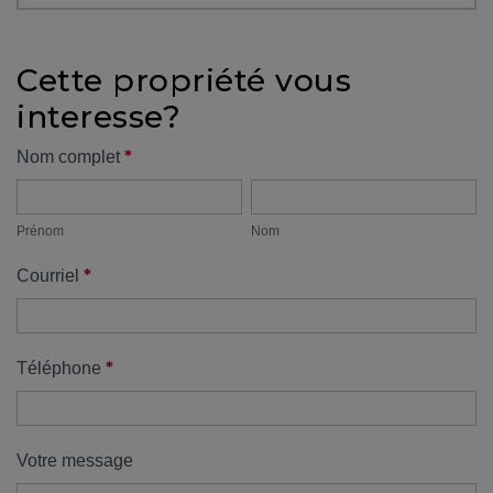
protégé!
Des
Cette propriété vous
outils
interesse?
pour
le
Formulaire
*
Nom complet
financement
Prénom
Nom
propriété
Devenir
propriétaire
Prénom
Nom
:
*
Courriel
UNE
EXCELLENTE
DÉCISION
!
*
Téléphone
Frais
de
démarrage
Votre message
: