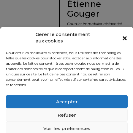
Étienne
protégé!
Gouger
Le
courtier
Courtier immobilier résidentiel
immobilier
et commercial
Gérer le consentement
:
aux cookies
votre
info@nousavonsvendu.co
chemin
Pour offrir les meilleures expériences, nous utilisons des technologies
vers
450 229-2992
telles que les cookies pour stocker et/ou accéder aux informations des
la
appareils. Le fait de consentir à ces technologies nous permettra de
50 rue morin,
traiter des données telles que le comportement de navigation ou les ID
tranquillité
uniques sur ce site. Le fait de ne pas consentir ou de retirer son
Sainte-Adèle, Québec
d’esprit
consentement peut avoir un effet négatif sur certaines caractéristiques
J8B 2P7
et fonctions.
Le
défi
Accepter
Imprimer
Partager
de
vendre
Refuser
à
juste
Voir les préférences
Politique
prix