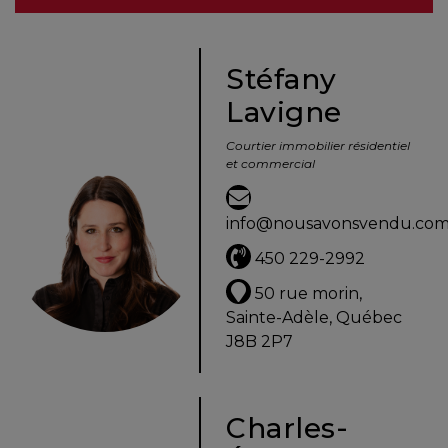
besoins
Stéfany
Lavigne
VENDRE
Courtier immobilier résidentiel
et commercial
Évaluation
en
info@nousavonsvendu.co
ligne
450 229-2992
Avec
50 rue morin,
un
Sainte-Adèle, Québec
courtier
J8B 2P7
immobilier,
vous
êtes
Charles-
bien