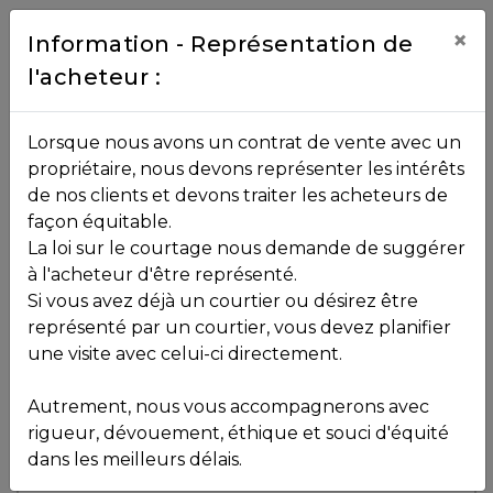
Contact
×
Information - Représentation de
l'acheteur :
450.229.2992
NOS
Lorsque nous avons un contrat de vente avec un
PROPRIÉTÉS
propriétaire, nous devons représenter les intérêts
Toutes les propriétés
de nos clients et devons traiter les acheteurs de
façon équitable.
, , ,
La loi sur le courtage nous demande de suggérer
Vendu
VOS
,
J8B 2C5
à l'acheteur d'être représenté.
COURTIERS
Si vous avez déjà un courtier ou désirez être
représenté par un courtier, vous devez planifier
Voir plus de photos
une visite avec celui-ci directement.
MLS: 21257921
Notre
Autrement, nous vous accompagnerons avec
Équipe
rigueur, dévouement, éthique et souci d'équité
dans les meilleurs délais.
Partenaires