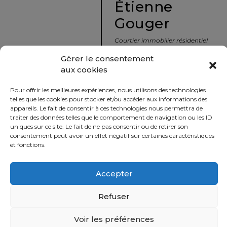
Étienne
protégé!
Gouger
Le
courtier
Courtier immobilier résidentiel
immobilier
et commercial
Gérer le consentement
:
aux cookies
votre
info@nousavonsvendu.co
chemin
Pour offrir les meilleures expériences, nous utilisons des technologies
vers
450 229-2992
telles que les cookies pour stocker et/ou accéder aux informations des
la
appareils. Le fait de consentir à ces technologies nous permettra de
50 rue morin,
traiter des données telles que le comportement de navigation ou les ID
tranquillité
uniques sur ce site. Le fait de ne pas consentir ou de retirer son
Sainte-Adèle, Québec
d’esprit
consentement peut avoir un effet négatif sur certaines caractéristiques
J8B 2P7
et fonctions.
Le
défi
Accepter
Imprimer
Partager
de
vendre
Refuser
à
juste
Voir les préférences
Politique
prix