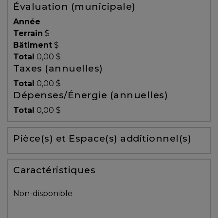
Évaluation (municipale)
Témoignages
Année
Blogue
Terrain
$
Bâtiment
$
Total
0,00 $
ACHAT
Taxes (annuelles)
Total
0,00 $
Dépenses/Énergie (annuelles)
Alerte
Total
0,00 $
immobilière
Pièce(s) et Espace(s) additionnel(s)
Avec
un
courtier
Caractéristiques
immobilier,
vous
Non-disponible
êtes
bien