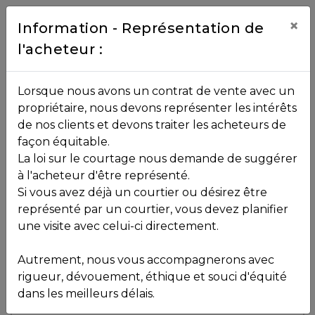
Contact
×
Information - Représentation de
l'acheteur :
450.229.2992
NOS
Lorsque nous avons un contrat de vente avec un
PROPRIÉTÉS
propriétaire, nous devons représenter les intérêts
Toutes les propriétés
de nos clients et devons traiter les acheteurs de
façon équitable.
, , ,
La loi sur le courtage nous demande de suggérer
Vendu
VOS
,
J8B 1P1
à l'acheteur d'être représenté.
COURTIERS
Si vous avez déjà un courtier ou désirez être
représenté par un courtier, vous devez planifier
Voir plus de photos
une visite avec celui-ci directement.
MLS: 18956343
Notre
Autrement, nous vous accompagnerons avec
Équipe
rigueur, dévouement, éthique et souci d'équité
dans les meilleurs délais.
Partenaires