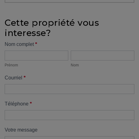
protégé!
Des
Cette propriété vous
outils
interesse?
pour
le
Formulaire
*
Nom complet
financement
Prénom
Nom
propriété
Devenir
propriétaire
Prénom
Nom
:
*
Courriel
UNE
EXCELLENTE
DÉCISION
!
*
Téléphone
Frais
de
démarrage
Votre message
: