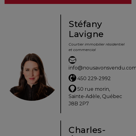
besoins
Stéfany
Lavigne
VENDRE
Courtier immobilier résidentiel
et commercial
Évaluation
en
info@nousavonsvendu.co
ligne
450 229-2992
Avec
50 rue morin,
un
Sainte-Adèle, Québec
courtier
J8B 2P7
immobilier,
vous
êtes
Charles-
bien