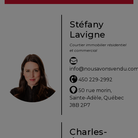
besoins
Stéfany
Lavigne
VENDRE
Courtier immobilier résidentiel
et commercial
Évaluation
en
info@nousavonsvendu.co
ligne
450 229-2992
Avec
50 rue morin,
un
Sainte-Adèle, Québec
courtier
J8B 2P7
immobilier,
vous
êtes
Charles-
bien