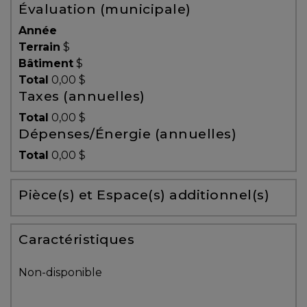
Évaluation (municipale)
Témoignages
Année
Blogue
Terrain
$
Bâtiment
$
Total
0,00 $
ACHAT
Taxes (annuelles)
Total
0,00 $
Dépenses/Énergie (annuelles)
Alerte
Total
0,00 $
immobilière
Pièce(s) et Espace(s) additionnel(s)
Avec
un
courtier
Caractéristiques
immobilier,
vous
Non-disponible
êtes
bien