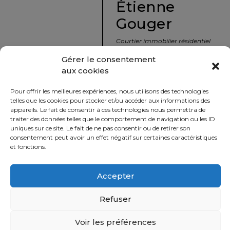
Étienne
protégé!
Gouger
Le
courtier
Courtier immobilier résidentiel
immobilier
et commercial
Gérer le consentement
:
aux cookies
votre
info@nousavonsvendu.co
chemin
Pour offrir les meilleures expériences, nous utilisons des technologies
vers
450 229-2992
telles que les cookies pour stocker et/ou accéder aux informations des
la
appareils. Le fait de consentir à ces technologies nous permettra de
50 rue morin,
traiter des données telles que le comportement de navigation ou les ID
tranquillité
uniques sur ce site. Le fait de ne pas consentir ou de retirer son
Sainte-Adèle, Québec
d’esprit
consentement peut avoir un effet négatif sur certaines caractéristiques
J8B 2P7
et fonctions.
Le
défi
Accepter
Imprimer
Partager
de
vendre
Refuser
à
juste
Voir les préférences
Politique
prix