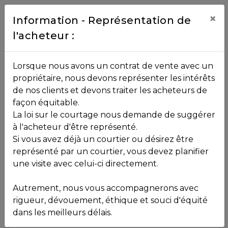
Contact
×
Information - Représentation de
l'acheteur :
450.229.2992
NOS
Lorsque nous avons un contrat de vente avec un
PROPRIÉTÉS
propriétaire, nous devons représenter les intérêts
Toutes les propriétés
de nos clients et devons traiter les acheteurs de
façon équitable.
, , ,
La loi sur le courtage nous demande de suggérer
Vendu
VOS
,
J8B 1C5
à l'acheteur d'être représenté.
COURTIERS
Si vous avez déjà un courtier ou désirez être
représenté par un courtier, vous devez planifier
Voir plus de photos
une visite avec celui-ci directement.
MLS: 16734722
Notre
Autrement, nous vous accompagnerons avec
Équipe
rigueur, dévouement, éthique et souci d'équité
dans les meilleurs délais.
Partenaires