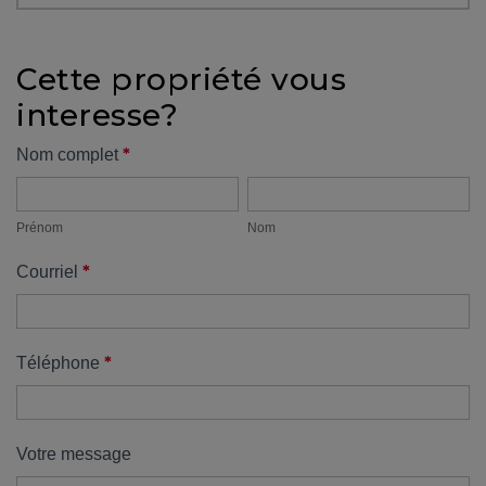
protégé!
Des
Cette propriété vous
outils
interesse?
pour
le
Formulaire
*
Nom complet
financement
Prénom
Nom
propriété
Devenir
propriétaire
Prénom
Nom
:
*
Courriel
UNE
EXCELLENTE
DÉCISION
!
*
Téléphone
Frais
de
démarrage
Votre message
: