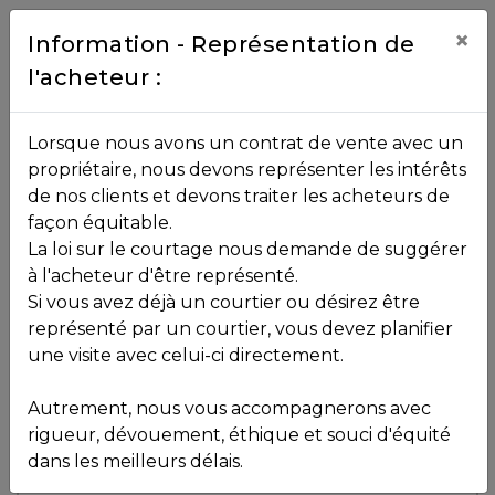
Contact
×
Information - Représentation de
l'acheteur :
450.229.2992
NOS
Lorsque nous avons un contrat de vente avec un
PROPRIÉTÉS
propriétaire, nous devons représenter les intérêts
Toutes les propriétés
de nos clients et devons traiter les acheteurs de
façon équitable.
, , ,
La loi sur le courtage nous demande de suggérer
Vendu
VOS
,
J8B 2G4
à l'acheteur d'être représenté.
COURTIERS
Si vous avez déjà un courtier ou désirez être
représenté par un courtier, vous devez planifier
Voir plus de photos
une visite avec celui-ci directement.
MLS: 21420540
Notre
Autrement, nous vous accompagnerons avec
Équipe
rigueur, dévouement, éthique et souci d'équité
dans les meilleurs délais.
Partenaires