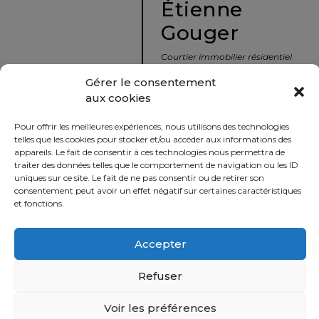
Étienne
protégé!
Gouger
Le
courtier
Courtier immobilier résidentiel
immobilier
et commercial
Gérer le consentement
:
aux cookies
votre
info@nousavonsvendu.co
chemin
Pour offrir les meilleures expériences, nous utilisons des technologies
vers
450 229-2992
telles que les cookies pour stocker et/ou accéder aux informations des
la
appareils. Le fait de consentir à ces technologies nous permettra de
50 rue morin,
traiter des données telles que le comportement de navigation ou les ID
tranquillité
uniques sur ce site. Le fait de ne pas consentir ou de retirer son
Sainte-Adèle, Québec
d’esprit
consentement peut avoir un effet négatif sur certaines caractéristiques
J8B 2P7
et fonctions.
Le
défi
Accepter
Imprimer
Partager
de
vendre
Refuser
à
juste
Voir les préférences
Politique
prix