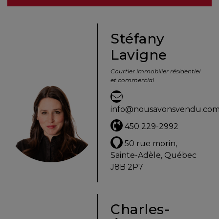
besoins
Stéfany
Lavigne
VENDRE
Courtier immobilier résidentiel
et commercial
Évaluation
en
info@nousavonsvendu.co
ligne
450 229-2992
Avec
50 rue morin,
un
Sainte-Adèle, Québec
courtier
J8B 2P7
immobilier,
vous
êtes
Charles-
bien