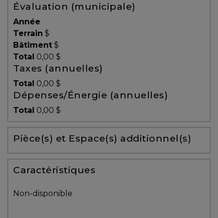
Évaluation (municipale)
Témoignages
Année
Blogue
Terrain
$
Bâtiment
$
Total
0,00 $
ACHAT
Taxes (annuelles)
Total
0,00 $
Dépenses/Énergie (annuelles)
Alerte
Total
0,00 $
immobilière
Pièce(s) et Espace(s) additionnel(s)
Avec
un
courtier
Caractéristiques
immobilier,
vous
Non-disponible
êtes
bien