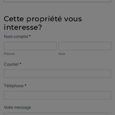
protégé!
Des
Cette propriété vous
outils
interesse?
pour
le
Formulaire
*
Nom complet
financement
Prénom
Nom
propriété
Devenir
propriétaire
Prénom
Nom
:
*
Courriel
UNE
EXCELLENTE
DÉCISION
!
*
Téléphone
Frais
de
démarrage
Votre message
: