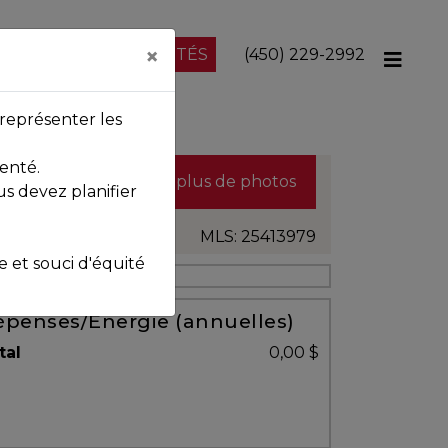
×
NOS PROPRIÉTÉS
(450) 229-2992
représenter les
enté.
Voir plus de photos
us devez planifier
MLS: 25413979
et souci d'équité
penses/Énergie (annuelles)
tal
0,00 $