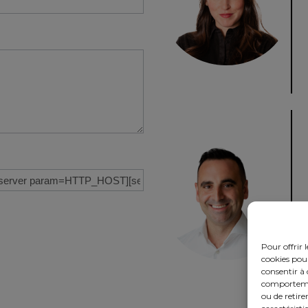
Pour offrir 
cookies pour
consentir à 
comportement
ou de retire