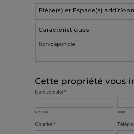
Partenaires
Pièce(s) et Espace(s) additionn
Témoignages
Caractéristiques
ACHAT
Non-disponible
Cette propriété vous i
VENDRE
Formulaire
*
Nom complet
Prénom
Nom
propriété
Alerte
immobilière
Prénom
Nom
*
Courriel
Téléph
Avec
un