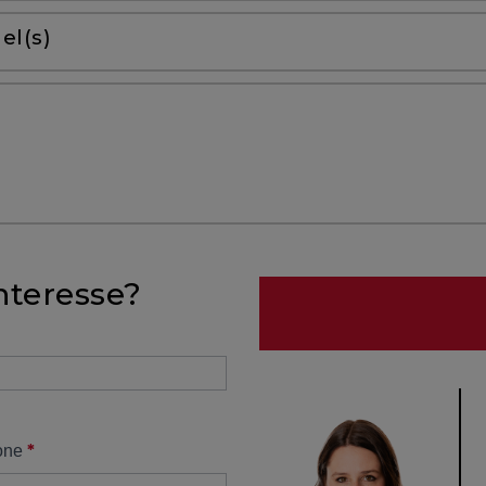
el(s)
nteresse?
*
one