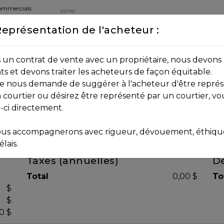
commercials
Représentation de l'acheteur :
DEPUIS 2013
8B 2P7
un contrat de vente avec un propriétaire, nous devons 
nts et devons traiter les acheteurs de façon équitable.
age nous demande de suggérer à l'acheteur d'être représ
 courtier ou désirez être représenté par un courtier, vo
i-ci directement.
us accompagnerons avec rigueur, dévouement, éthique 
lais.
Taxes (annuelles)
Dé
Total
0,00 $
To
$
$
0 $