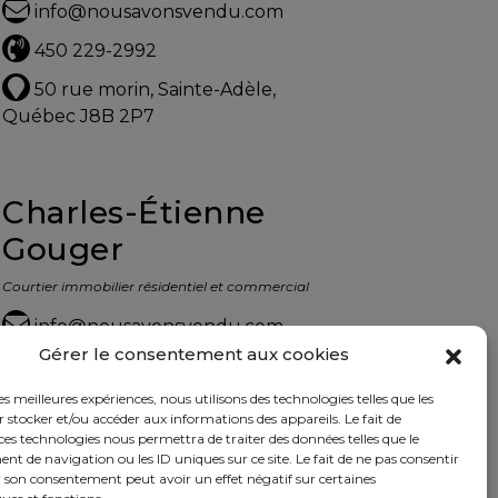
info@nousavonsvendu.com
450 229-2992
50 rue morin, Sainte-Adèle,
Québec J8B 2P7
Charles-Étienne
Gouger
Courtier immobilier résidentiel et commercial
info@nousavonsvendu.com
Gérer le consentement aux cookies
450 229-2992
les meilleures expériences, nous utilisons des technologies telles que les
50 rue morin, Sainte-Adèle,
 stocker et/ou accéder aux informations des appareils. Le fait de
Québec J8B 2P7
ces technologies nous permettra de traiter des données telles que le
 de navigation ou les ID uniques sur ce site. Le fait de ne pas consentir
r son consentement peut avoir un effet négatif sur certaines