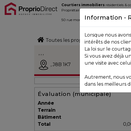
Courtiers immobiliers
résidentiels & 
Blogue
Propriétaires de la place d’affaire
Information - 
Contact
50 rue morin,
Sainte-Adèle
, Québec J
Lorsque nous avons 
450.229.2992
Toutes les propriétés
intérêts de nos clie
La loi sur le court
NOS
, , ,
Si vous avez déjà un
PROPRIÉTÉS
Vendu
une visite avec celu
,
J8B 1K7
Autrement, nous vo
VOS
dans les meilleurs dé
COURTIERS
Évaluation (municipale)
Année
Terrain
Notre
Bâtiment
Équipe
Total
0,0